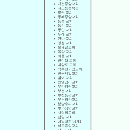
대전중앙교회
대조동순복음
도림 교회
동래중앙교회
동숭 교회
동신 교회
동안 교회
두레 교회
만나 교회
명성 교회
모새골교회
목양 교회
바울 교회
반야월 교회
백양로 교회
백주년기념교회
번동제일교회
범어 교회
벧엘감리교회
부산영락교회
부전교회
부천동광교회
부천평안교회
분당우리교회
빛과생명교회
사랑의교회
삼일 교회
삼일교회(상계)
상도중앙교회