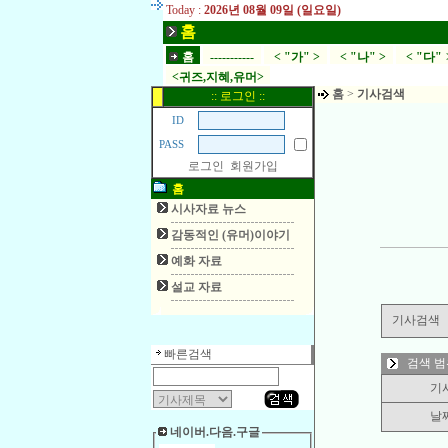
Today :
2026년 08월 09일 (일요일)
홈
홈
-----------
< "가" >
< "나" >
< "다" 
<귀즈,지혜,유머>
홈
>
기사검색
:: 로그인 ::
ID
PASS
로그인
회원가입
홈
시사자료 뉴스
감동적인 (유머)이야기
예화 자료
설교 자료
기사검색
빠른검색
검색 범
기
날
네이버.다음.구글