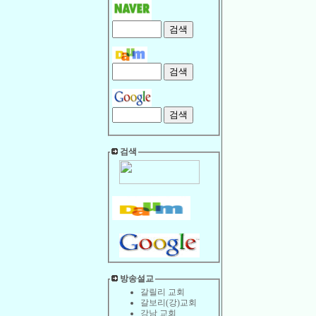
검색
방송설교
갈릴리 교회
갈보리(강)교회
강남 교회