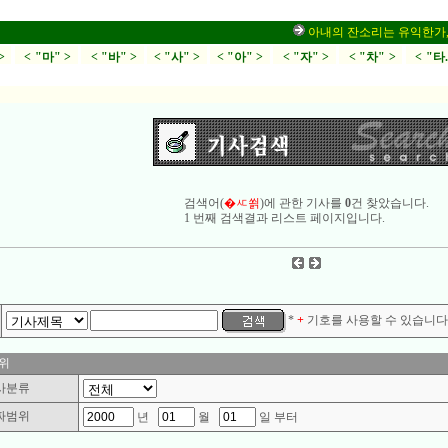
아내의 잔소리는 유익한가,부부
>
< "마" >
< "바" >
< "사" >
< "아" >
< "자" >
< "차" >
< "타
검색어(
�ㅼ쐵
)에 관한 기사를
0
건 찾았습니다.
1 번째 검색결과 리스트 페이지입니다.
*
+
기호를 사용할 수 있습니다.
위
사분류
짜범위
년
월
일 부터