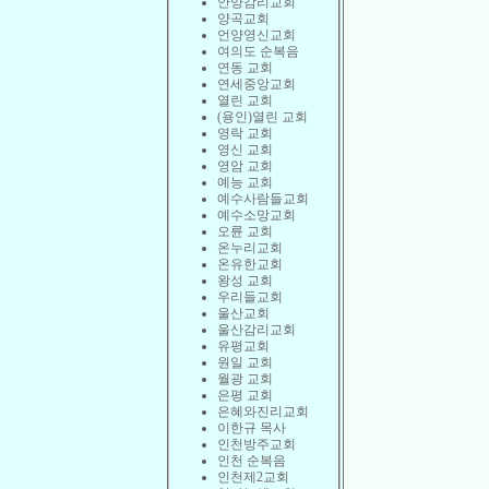
안양감리교회
양곡교회
언양영신교회
여의도 순복음
연동 교회
연세중앙교회
열린 교회
(용인)열린 교회
영락 교회
영신 교회
영암 교회
예능 교회
예수사람들교회
예수소망교회
오륜 교회
온누리교회
온유한교회
왕성 교회
우리들교회
울산교회
울산감리교회
유평교회
원일 교회
월광 교회
은평 교회
은혜와진리교회
이한규 목사
인천방주교회
인천 순복음
인천제2교회