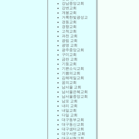
강남중앙교회
강변교회
개봉교회
거룩한빛광성교
경동교회
경향교회
고척교회
과천 교회
광림 교회
광명 교회
광주중앙교회
구미교회
금란 교회
기둥교회
기쁜소식교회
기쁨의교회
김해제일교회
꿈의교회
남서울 교회
남서울은혜교회
남서울중앙교회
남포 교회
내리 교회
내일교회
다일 교회
대구동부교회
대구동신교회
대구샘터교회
대구서문 교회
대구서현교회