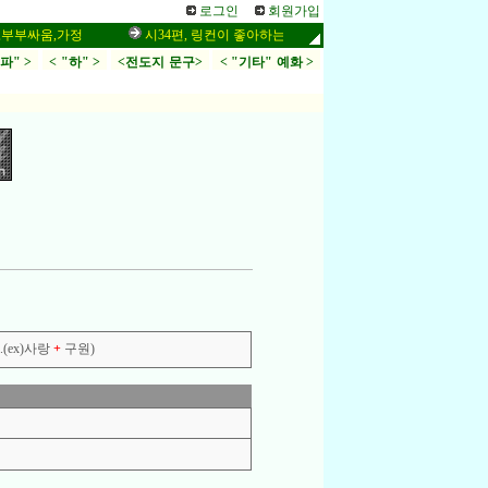
로그인
회원가입
싸움,가정
시34편, 링컨이 좋아하는 말씀,응답,두려움
인터넷 설교
.파" >
< "하" >
<전도지 문구>
< "기타" 예화 >
(ex)사랑
+
구원)