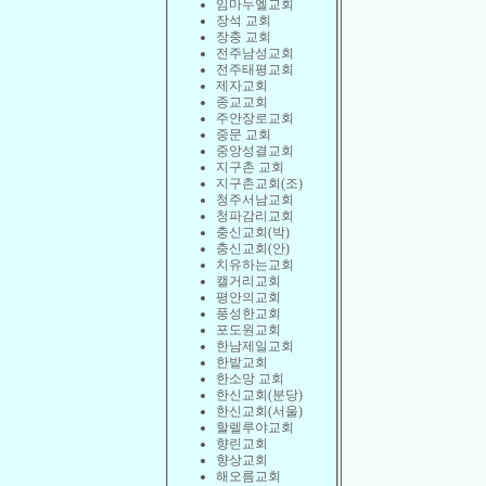
임마누엘교회
장석 교회
장충 교회
전주남성교회
전주태평교회
제자교회
종교교회
주안장로교회
중문 교회
중앙성결교회
지구촌 교회
지구촌교회(조)
청주서남교회
청파감리교회
충신교회(박)
충신교회(안)
치유하는교회
캘거리교회
평안의교회
풍성한교회
포도원교회
한남제일교회
한밭교회
한소망 교회
한신교회(분당)
한신교회(서울)
할렐루야교회
향린교회
향상교회
해오름교회