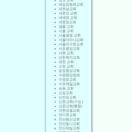
상도 교회
새길공동체교회
새로남교회
새문안 교회
새에덴 교회
새중앙교회
샘물 교회
서울 교회
서울광염 교회
서울서마나교회
서울지구촌교회
서초중앙교회
서현 교회
선한목자교회
세한 교회
소망 교회
송정중앙교회
수원중앙침례
수영로교회
수유제일교회
승동 교회
신길교회
신반포교회
신촌교회(기성 )
신촌교회(통합)
아현성결교회
안디옥교회
안산동산교회
안산빛나교회
안산제일교회