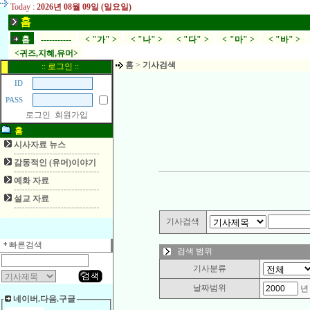
Today :
2026년 08월 09일 (일요일)
홈
홈
-----------
< "가" >
< "나" >
< "다" >
< "마" >
< "바" >
<귀즈,지혜,유머>
홈
>
기사검색
:: 로그인 ::
ID
PASS
로그인
회원가입
홈
시사자료 뉴스
감동적인 (유머)이야기
예화 자료
설교 자료
기사검색
빠른검색
검색 범위
기사분류
날짜범위
네이버.다음.구글