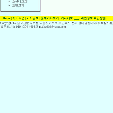
호산나교회
효민교회
|
Home
|
사이트맵
|
기사검색
|
전체기사보기
|
기사제보
|
___
|
개인정보 취급방침
|
Copyright by 설교신문 자료를 다른사이트로 무단복사,전제 절대금합니다(추적장치有)
질문하세요 010-4394-4414 /E-mail:v919@naver.com