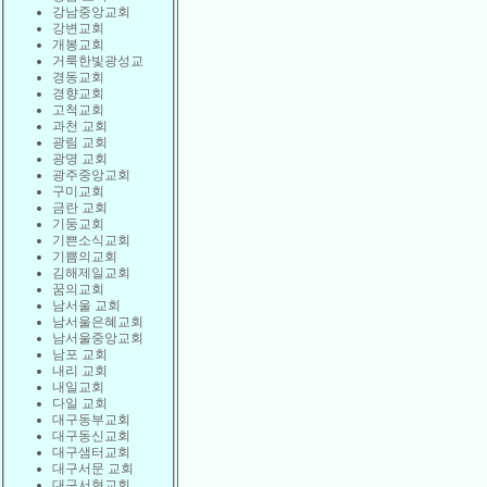
강남중앙교회
강변교회
개봉교회
거룩한빛광성교
경동교회
경향교회
고척교회
과천 교회
광림 교회
광명 교회
광주중앙교회
구미교회
금란 교회
기둥교회
기쁜소식교회
기쁨의교회
김해제일교회
꿈의교회
남서울 교회
남서울은혜교회
남서울중앙교회
남포 교회
내리 교회
내일교회
다일 교회
대구동부교회
대구동신교회
대구샘터교회
대구서문 교회
대구서현교회