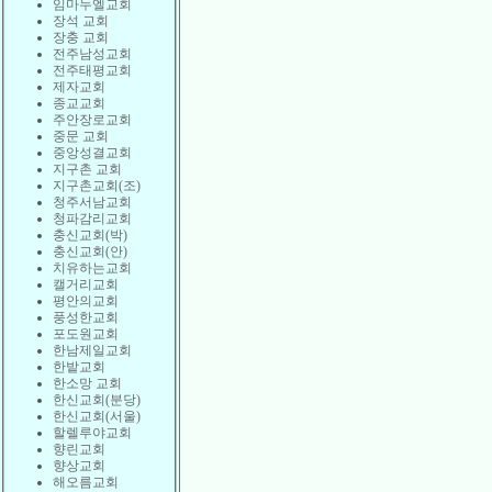
임마누엘교회
장석 교회
장충 교회
전주남성교회
전주태평교회
제자교회
종교교회
주안장로교회
중문 교회
중앙성결교회
지구촌 교회
지구촌교회(조)
청주서남교회
청파감리교회
충신교회(박)
충신교회(안)
치유하는교회
캘거리교회
평안의교회
풍성한교회
포도원교회
한남제일교회
한밭교회
한소망 교회
한신교회(분당)
한신교회(서울)
할렐루야교회
향린교회
향상교회
해오름교회