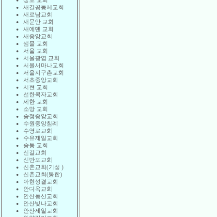
상도 교회
새길공동체교회
새로남교회
새문안 교회
새에덴 교회
새중앙교회
샘물 교회
서울 교회
서울광염 교회
서울서마나교회
서울지구촌교회
서초중앙교회
서현 교회
선한목자교회
세한 교회
소망 교회
송정중앙교회
수원중앙침례
수영로교회
수유제일교회
승동 교회
신길교회
신반포교회
신촌교회(기성 )
신촌교회(통합)
아현성결교회
안디옥교회
안산동산교회
안산빛나교회
안산제일교회