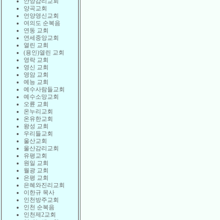
안양감리교회
양곡교회
언양영신교회
여의도 순복음
연동 교회
연세중앙교회
열린 교회
(용인)열린 교회
영락 교회
영신 교회
영암 교회
예능 교회
예수사람들교회
예수소망교회
오륜 교회
온누리교회
온유한교회
왕성 교회
우리들교회
울산교회
울산감리교회
유평교회
원일 교회
월광 교회
은평 교회
은혜와진리교회
이한규 목사
인천방주교회
인천 순복음
인천제2교회