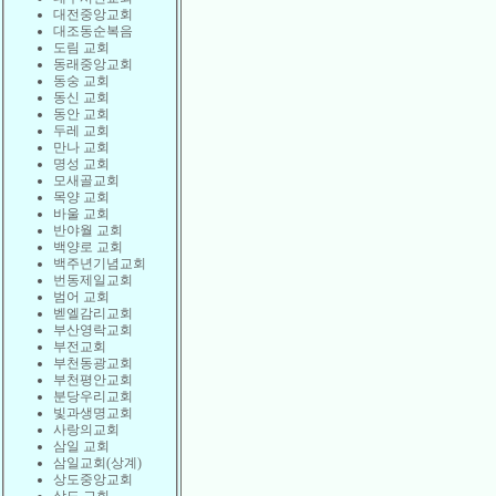
대전중앙교회
대조동순복음
도림 교회
동래중앙교회
동숭 교회
동신 교회
동안 교회
두레 교회
만나 교회
명성 교회
모새골교회
목양 교회
바울 교회
반야월 교회
백양로 교회
백주년기념교회
번동제일교회
범어 교회
벧엘감리교회
부산영락교회
부전교회
부천동광교회
부천평안교회
분당우리교회
빛과생명교회
사랑의교회
삼일 교회
삼일교회(상계)
상도중앙교회