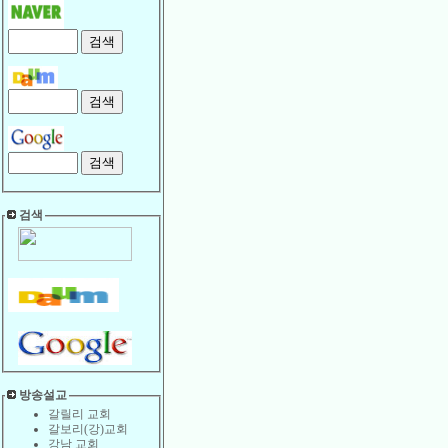
검색
방송설교
갈릴리 교회
갈보리(강)교회
강남 교회