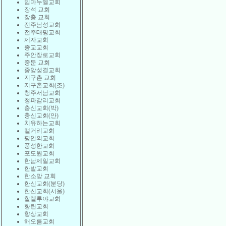
임마누엘교회
장석 교회
장충 교회
전주남성교회
전주태평교회
제자교회
종교교회
주안장로교회
중문 교회
중앙성결교회
지구촌 교회
지구촌교회(조)
청주서남교회
청파감리교회
충신교회(박)
충신교회(안)
치유하는교회
캘거리교회
평안의교회
풍성한교회
포도원교회
한남제일교회
한밭교회
한소망 교회
한신교회(분당)
한신교회(서울)
할렐루야교회
향린교회
향상교회
해오름교회