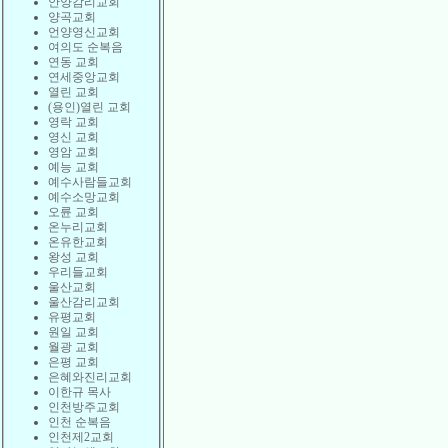
안양감리교회
양곡교회
언양영신교회
여의도 순복음
연동 교회
연세중앙교회
열린 교회
(용인)열린 교회
영락 교회
영신 교회
영암 교회
예능 교회
예수사람들교회
예수소망교회
오륜 교회
온누리교회
온유한교회
왕성 교회
우리들교회
울산교회
울산감리교회
유평교회
원일 교회
월광 교회
은평 교회
은혜와진리교회
이한규 목사
인천방주교회
인천 순복음
인천제2교회