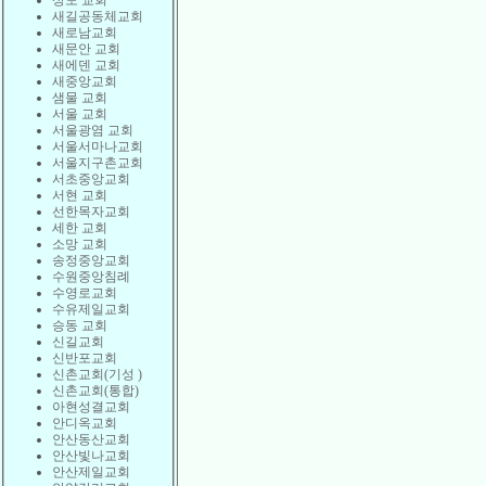
상도 교회
새길공동체교회
새로남교회
새문안 교회
새에덴 교회
새중앙교회
샘물 교회
서울 교회
서울광염 교회
서울서마나교회
서울지구촌교회
서초중앙교회
서현 교회
선한목자교회
세한 교회
소망 교회
송정중앙교회
수원중앙침례
수영로교회
수유제일교회
승동 교회
신길교회
신반포교회
신촌교회(기성 )
신촌교회(통합)
아현성결교회
안디옥교회
안산동산교회
안산빛나교회
안산제일교회