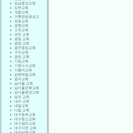
강남중앙교회
강변교회
개봉교회
거룩한빛광성교
경동교회
경향교회
고척교회
과천 교회
광림 교회
광명 교회
광주중앙교회
구미교회
금란 교회
기둥교회
기쁜소식교회
기쁨의교회
김해제일교회
꿈의교회
남서울 교회
남서울은혜교회
남서울중앙교회
남포 교회
내리 교회
내일교회
다일 교회
대구동부교회
대구동신교회
대구샘터교회
대구서문 교회
대구서현교회