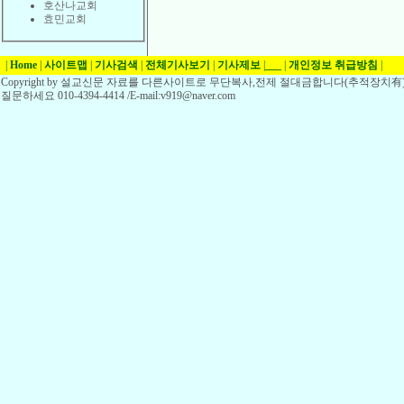
호산나교회
효민교회
|
Home
|
사이트맵
|
기사검색
|
전체기사보기
|
기사제보
|
___
|
개인정보 취급방침
|
Copyright by 설교신문 자료를 다른사이트로 무단복사,전제 절대금합니다(추적장치有)
질문하세요 010-4394-4414 /E-mail:v919@naver.com