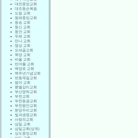
대전중앙교회
대조동순복음
도림 교회
동래중앙교회
동숭 교회
동신 교회
동안 교회
두레 교회
만나 교회
명성 교회
모새골교회
목양 교회
바울 교회
반야월 교회
백양로 교회
백주년기념교회
번동제일교회
범어 교회
벧엘감리교회
부산영락교회
부전교회
부천동광교회
부천평안교회
분당우리교회
빛과생명교회
사랑의교회
삼일 교회
삼일교회(상계)
상도중앙교회