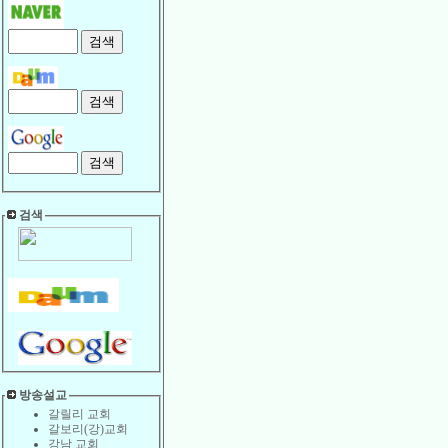
검색
방송설교
갈릴리 교회
갈보리(강)교회
강남 교회