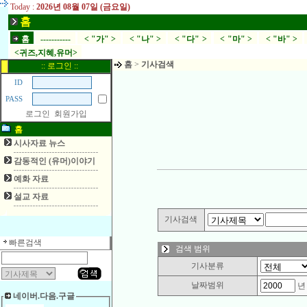
Today :
2026년 08월 07일 (금요일)
홈
홈
-----------
< "가" >
< "나" >
< "다" >
< "마" >
< "바" >
<귀즈,지혜,유머>
홈
>
기사검색
:: 로그인 ::
ID
PASS
로그인
회원가입
홈
시사자료 뉴스
감동적인 (유머)이야기
예화 자료
설교 자료
기사검색
빠른검색
검색 범위
기사분류
날짜범위
네이버.다음.구글