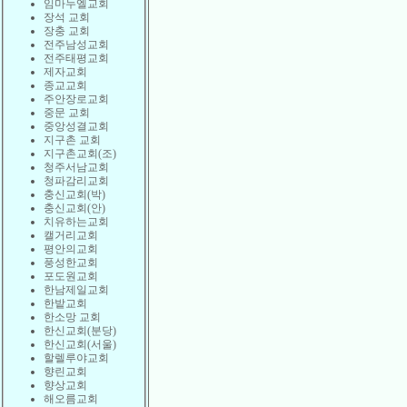
임마누엘교회
장석 교회
장충 교회
전주남성교회
전주태평교회
제자교회
종교교회
주안장로교회
중문 교회
중앙성결교회
지구촌 교회
지구촌교회(조)
청주서남교회
청파감리교회
충신교회(박)
충신교회(안)
치유하는교회
캘거리교회
평안의교회
풍성한교회
포도원교회
한남제일교회
한밭교회
한소망 교회
한신교회(분당)
한신교회(서울)
할렐루야교회
향린교회
향상교회
해오름교회