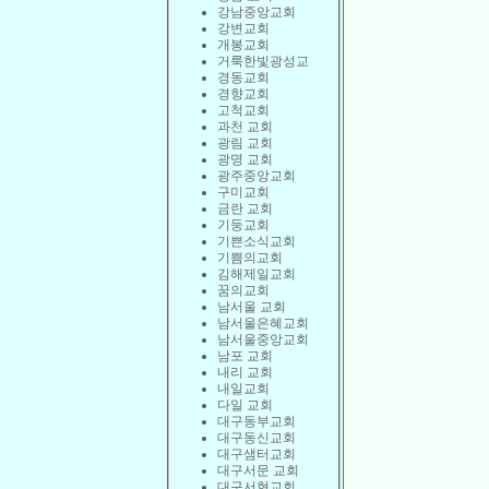
강남중앙교회
강변교회
개봉교회
거룩한빛광성교
경동교회
경향교회
고척교회
과천 교회
광림 교회
광명 교회
광주중앙교회
구미교회
금란 교회
기둥교회
기쁜소식교회
기쁨의교회
김해제일교회
꿈의교회
남서울 교회
남서울은혜교회
남서울중앙교회
남포 교회
내리 교회
내일교회
다일 교회
대구동부교회
대구동신교회
대구샘터교회
대구서문 교회
대구서현교회