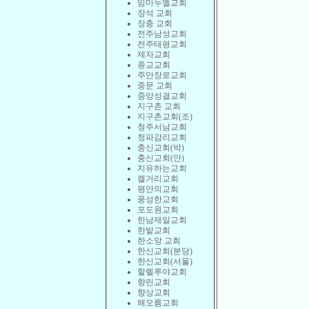
임마누엘교회
장석 교회
장충 교회
전주남성교회
전주태평교회
제자교회
종교교회
주안장로교회
중문 교회
중앙성결교회
지구촌 교회
지구촌교회(조)
청주서남교회
청파감리교회
충신교회(박)
충신교회(안)
치유하는교회
캘거리교회
평안의교회
풍성한교회
포도원교회
한남제일교회
한밭교회
한소망 교회
한신교회(분당)
한신교회(서울)
할렐루야교회
향린교회
향상교회
해오름교회