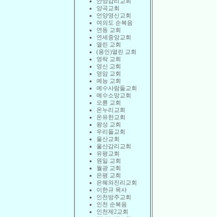
안양감리교회
양곡교회
언양영신교회
여의도 순복음
연동 교회
연세중앙교회
열린 교회
(용인)열린 교회
영락 교회
영신 교회
영암 교회
예능 교회
예수사람들교회
예수소망교회
오륜 교회
온누리교회
온유한교회
왕성 교회
우리들교회
울산교회
울산감리교회
유평교회
원일 교회
월광 교회
은평 교회
은혜와진리교회
이한규 목사
인천방주교회
인천 순복음
인천제2교회