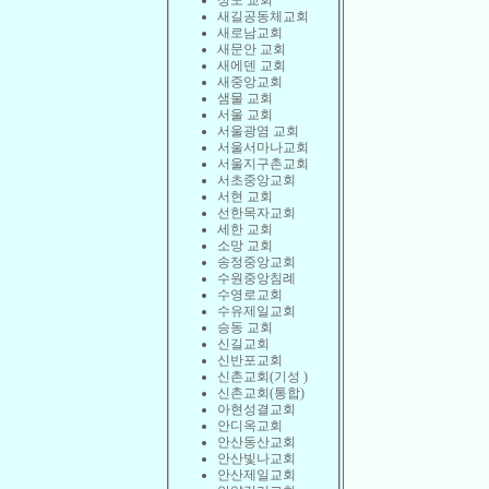
상도 교회
새길공동체교회
새로남교회
새문안 교회
새에덴 교회
새중앙교회
샘물 교회
서울 교회
서울광염 교회
서울서마나교회
서울지구촌교회
서초중앙교회
서현 교회
선한목자교회
세한 교회
소망 교회
송정중앙교회
수원중앙침례
수영로교회
수유제일교회
승동 교회
신길교회
신반포교회
신촌교회(기성 )
신촌교회(통합)
아현성결교회
안디옥교회
안산동산교회
안산빛나교회
안산제일교회