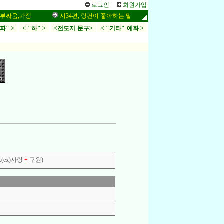
로그인
회원가입
,가정
시34편, 링컨이 좋아하는 말씀,응답,두려움
인터넷 설교 작
.파" >
< "하" >
<전도지 문구>
< "기타" 예화 >
(ex)사랑
+
구원)