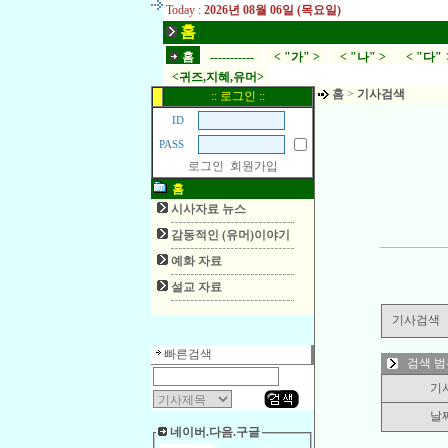
Today :
2026년 08월 06일 (목요일)
홈
홈
-----------
< "가" >
< "나" >
< "다" 
<귀즈,지혜,유머>
홈
>
기사검색
:: 로그인 ::
ID
PASS
로그인
회원가입
홈
시사자료 뉴스
감동적인 (유머)이야기
예화 자료
설교 자료
기사검색
빠른검색
검색 범
기
날
네이버.다음.구글