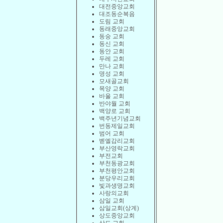
대전중앙교회
대조동순복음
도림 교회
동래중앙교회
동숭 교회
동신 교회
동안 교회
두레 교회
만나 교회
명성 교회
모새골교회
목양 교회
바울 교회
반야월 교회
백양로 교회
백주년기념교회
번동제일교회
범어 교회
벧엘감리교회
부산영락교회
부전교회
부천동광교회
부천평안교회
분당우리교회
빛과생명교회
사랑의교회
삼일 교회
삼일교회(상계)
상도중앙교회