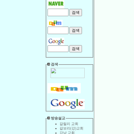
검색
방송설교
갈릴리 교회
갈보리(강)교회
강남 교회