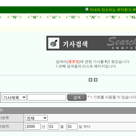
아내의 잔소리는 유익한가,부부싸움
>
< "마" >
< "바" >
< "사" >
< "아" >
< "자" >
< "차" >
< "타
검색어(
湲곗겏
)에 관한 기사를
0
건 찾았습니다.
1 번째 검색결과 리스트 페이지입니다.
*
+
기호를 사용할 수 있습니다.
위
사분류
짜범위
년
월
일 부터