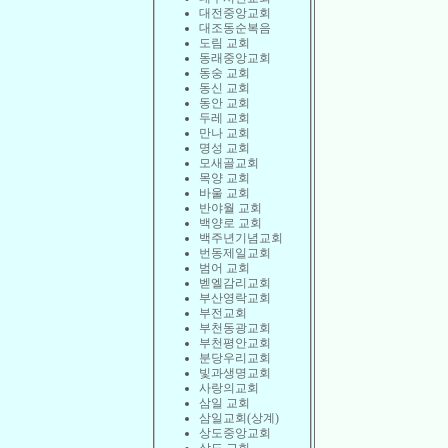
대전중앙교회
대조동순복음
도림 교회
동래중앙교회
동숭 교회
동신 교회
동안 교회
두레 교회
만나 교회
명성 교회
모새골교회
목양 교회
바울 교회
반야월 교회
백양로 교회
백주년기념교회
번동제일교회
범어 교회
벧엘감리교회
부산영락교회
부전교회
부천동광교회
부천평안교회
분당우리교회
빛과생명교회
사랑의교회
삼일 교회
삼일교회(상계)
상도중앙교회