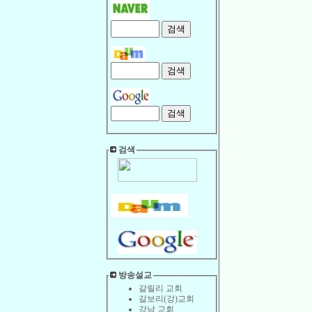
검색
방송설교
갈릴리 교회
갈보리(강)교회
강남 교회