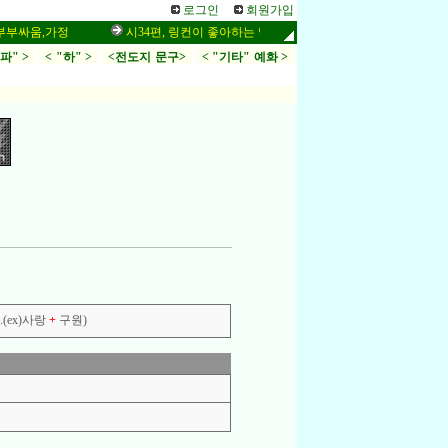
로그인
회원가입
움,가정
시34편, 링컨이 좋아하는 말씀,응답,두려움
인터넷 설교 
.파" >
< "하" >
<전도지 문구>
< "기타" 예화 >
(ex)사랑
+
구원)