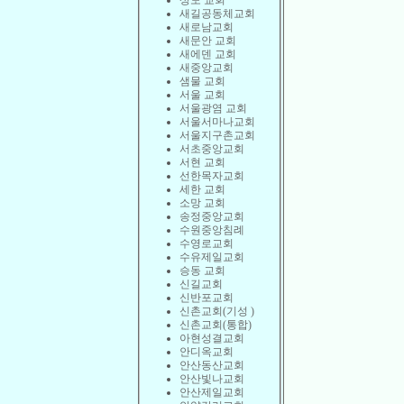
상도 교회
새길공동체교회
새로남교회
새문안 교회
새에덴 교회
새중앙교회
샘물 교회
서울 교회
서울광염 교회
서울서마나교회
서울지구촌교회
서초중앙교회
서현 교회
선한목자교회
세한 교회
소망 교회
송정중앙교회
수원중앙침례
수영로교회
수유제일교회
승동 교회
신길교회
신반포교회
신촌교회(기성 )
신촌교회(통합)
아현성결교회
안디옥교회
안산동산교회
안산빛나교회
안산제일교회