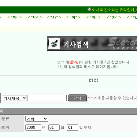
아내의 잔소리는 유익한가,부부싸
>
< "마" >
< "바" >
< "사" >
< "아" >
< "자" >
< "차" >
< "타
검색어(
援ъ빟
)에 관한 기사를
0
건 찾았습니다.
1 번째 검색결과 리스트 페이지입니다.
*
+
기호를 사용할 수 있습니다.
위
사분류
짜범위
년
월
일 부터