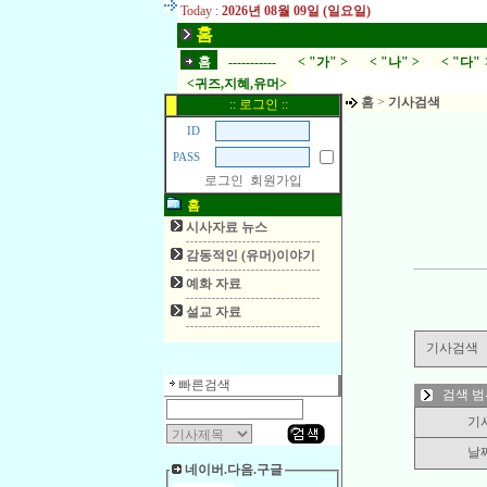
Today :
2026년 08월 09일 (일요일)
홈
홈
-----------
< "가" >
< "나" >
< "다" 
<귀즈,지혜,유머>
홈
>
기사검색
:: 로그인 ::
ID
PASS
로그인
회원가입
홈
시사자료 뉴스
감동적인 (유머)이야기
예화 자료
설교 자료
기사검색
빠른검색
검색 범
기
날
네이버.다음.구글