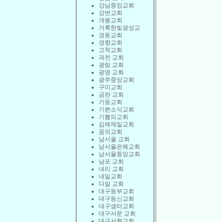
강남중앙교회
강변교회
개봉교회
거룩한빛광성교
경동교회
경향교회
고척교회
과천 교회
광림 교회
광명 교회
광주중앙교회
구미교회
금란 교회
기둥교회
기쁜소식교회
기쁨의교회
김해제일교회
꿈의교회
남서울 교회
남서울은혜교회
남서울중앙교회
남포 교회
내리 교회
내일교회
다일 교회
대구동부교회
대구동신교회
대구샘터교회
대구서문 교회
대구서현교회