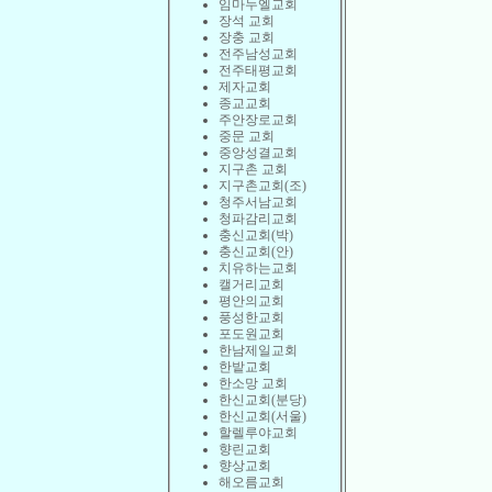
임마누엘교회
장석 교회
장충 교회
전주남성교회
전주태평교회
제자교회
종교교회
주안장로교회
중문 교회
중앙성결교회
지구촌 교회
지구촌교회(조)
청주서남교회
청파감리교회
충신교회(박)
충신교회(안)
치유하는교회
캘거리교회
평안의교회
풍성한교회
포도원교회
한남제일교회
한밭교회
한소망 교회
한신교회(분당)
한신교회(서울)
할렐루야교회
향린교회
향상교회
해오름교회