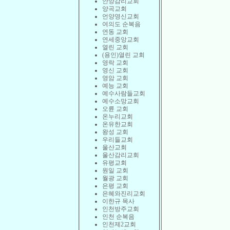
안양감리교회
양곡교회
언양영신교회
여의도 순복음
연동 교회
연세중앙교회
열린 교회
(용인)열린 교회
영락 교회
영신 교회
영암 교회
예능 교회
예수사람들교회
예수소망교회
오륜 교회
온누리교회
온유한교회
왕성 교회
우리들교회
울산교회
울산감리교회
유평교회
원일 교회
월광 교회
은평 교회
은혜와진리교회
이한규 목사
인천방주교회
인천 순복음
인천제2교회