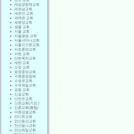
상도 교회
새길공동체교회
새로남교회
새문안 교회
새에덴 교회
새중앙교회
샘물 교회
서울 교회
서울광염 교회
서울서마나교회
서울지구촌교회
서초중앙교회
서현 교회
선한목자교회
세한 교회
소망 교회
송정중앙교회
수원중앙침례
수영로교회
수유제일교회
승동 교회
신길교회
신반포교회
신촌교회(기성 )
신촌교회(통합)
아현성결교회
안디옥교회
안산동산교회
안산빛나교회
안산제일교회