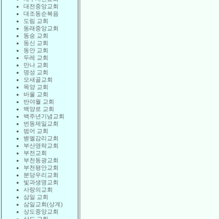
대전중앙교회
대조동순복음
도림 교회
동래중앙교회
동숭 교회
동신 교회
동안 교회
두레 교회
만나 교회
명성 교회
모새골교회
목양 교회
바울 교회
반야월 교회
백양로 교회
백주년기념교회
번동제일교회
범어 교회
벧엘감리교회
부산영락교회
부전교회
부천동광교회
부천평안교회
분당우리교회
빛과생명교회
사랑의교회
삼일 교회
삼일교회(상계)
상도중앙교회