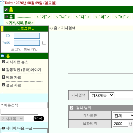
Today :
2026년 08월 09일 (일요일)
홈
홈
-----------
< "가" >
< "나" >
< "다" >
< "마" >
< "바" >
<귀즈,지혜,유머>
홈
>
기사검색
:: 로그인 ::
ID
PASS
로그인
회원가입
홈
시사자료 뉴스
감동적인 (유머)이야기
예화 자료
설교 자료
기사검색
빠른검색
검색 범위
기사분류
날짜범위
네이버.다음.구글