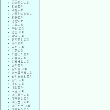
강남중앙교회
강변교회
개봉교회
거룩한빛광성교
경동교회
경향교회
고척교회
과천 교회
광림 교회
광명 교회
광주중앙교회
구미교회
금란 교회
기둥교회
기쁜소식교회
기쁨의교회
김해제일교회
꿈의교회
남서울 교회
남서울은혜교회
남서울중앙교회
남포 교회
내리 교회
내일교회
다일 교회
대구동부교회
대구동신교회
대구샘터교회
대구서문 교회
대구서현교회