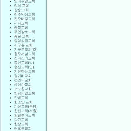
임마누엘교회
장석 교회
장충 교회
전주남성교회
전주태평교회
제자교회
종교교회
주안장로교회
중문 교회
중앙성결교회
지구촌 교회
지구촌교회(조)
청주서남교회
청파감리교회
충신교회(박)
충신교회(안)
치유하는교회
캘거리교회
평안의교회
풍성한교회
포도원교회
한남제일교회
한밭교회
한소망 교회
한신교회(분당)
한신교회(서울)
할렐루야교회
향린교회
향상교회
해오름교회