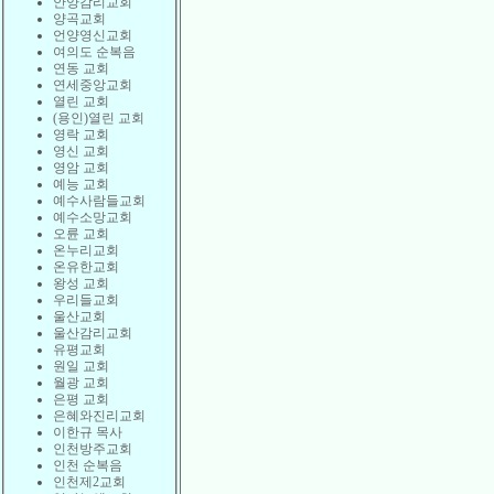
안양감리교회
양곡교회
언양영신교회
여의도 순복음
연동 교회
연세중앙교회
열린 교회
(용인)열린 교회
영락 교회
영신 교회
영암 교회
예능 교회
예수사람들교회
예수소망교회
오륜 교회
온누리교회
온유한교회
왕성 교회
우리들교회
울산교회
울산감리교회
유평교회
원일 교회
월광 교회
은평 교회
은혜와진리교회
이한규 목사
인천방주교회
인천 순복음
인천제2교회