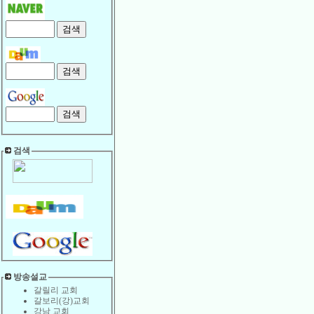
검색
방송설교
갈릴리 교회
갈보리(강)교회
강남 교회