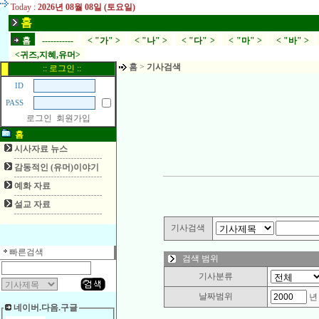
Today :
2026년 08월 08일 (토요일)
홈
홈
-----------
< "가" >
< "나" >
< "다" >
< "마" >
< "바" >
<귀즈,지혜,유머>
홈
>
기사검색
:: 로그인 ::
ID
PASS
로그인
회원가입
홈
시사자료 뉴스
감동적인 (유머)이야기
예화 자료
설교 자료
기사검색
빠른검색
검색 범위
기사분류
날짜범위
네이버.다음.구글