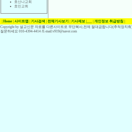
호산나교회
효민교회
|
Home
|
사이트맵
|
기사검색
|
전체기사보기
|
기사제보
|
___
|
개인정보 취급방침
|
Copyright by 설교신문 자료를 다른사이트로 무단복사,전제 절대금합니다(추적장치有)
질문하세요 010-4394-4414 /E-mail:v919@naver.com