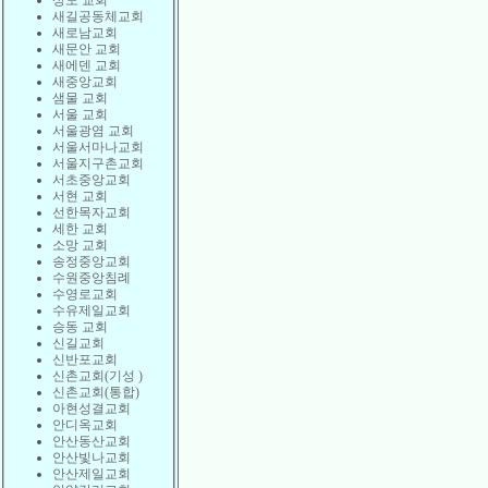
상도 교회
새길공동체교회
새로남교회
새문안 교회
새에덴 교회
새중앙교회
샘물 교회
서울 교회
서울광염 교회
서울서마나교회
서울지구촌교회
서초중앙교회
서현 교회
선한목자교회
세한 교회
소망 교회
송정중앙교회
수원중앙침례
수영로교회
수유제일교회
승동 교회
신길교회
신반포교회
신촌교회(기성 )
신촌교회(통합)
아현성결교회
안디옥교회
안산동산교회
안산빛나교회
안산제일교회