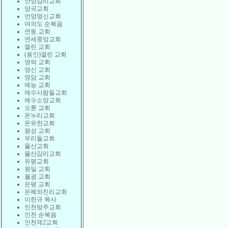
안양감리교회
양곡교회
언양영신교회
여의도 순복음
연동 교회
연세중앙교회
열린 교회
(용인)열린 교회
영락 교회
영신 교회
영암 교회
예능 교회
예수사람들교회
예수소망교회
오륜 교회
온누리교회
온유한교회
왕성 교회
우리들교회
울산교회
울산감리교회
유평교회
원일 교회
월광 교회
은평 교회
은혜와진리교회
이한규 목사
인천방주교회
인천 순복음
인천제2교회