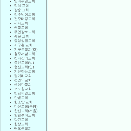
임마누엘교회
장석 교회
장충 교회
전주남성교회
전주태평교회
제자교회
종교교회
주안장로교회
중문 교회
중앙성결교회
지구촌 교회
지구촌교회(조)
청주서남교회
청파감리교회
충신교회(박)
충신교회(안)
치유하는교회
캘거리교회
평안의교회
풍성한교회
포도원교회
한남제일교회
한밭교회
한소망 교회
한신교회(분당)
한신교회(서울)
할렐루야교회
향린교회
향상교회
해오름교회