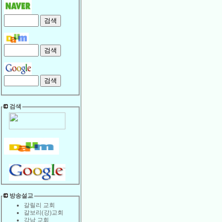
검색
방송설교
갈릴리 교회
갈보리(강)교회
강남 교회