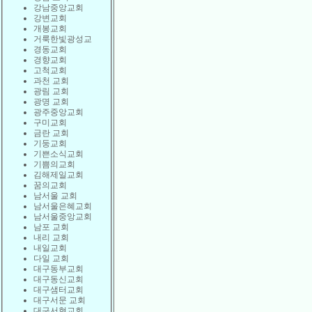
강남중앙교회
강변교회
개봉교회
거룩한빛광성교
경동교회
경향교회
고척교회
과천 교회
광림 교회
광명 교회
광주중앙교회
구미교회
금란 교회
기둥교회
기쁜소식교회
기쁨의교회
김해제일교회
꿈의교회
남서울 교회
남서울은혜교회
남서울중앙교회
남포 교회
내리 교회
내일교회
다일 교회
대구동부교회
대구동신교회
대구샘터교회
대구서문 교회
대구서현교회