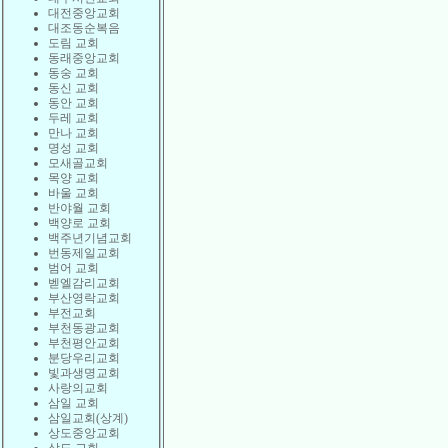
대전중앙교회
대조동순복음
도림 교회
동래중앙교회
동숭 교회
동신 교회
동안 교회
두레 교회
만나 교회
명성 교회
모새골교회
목양 교회
바울 교회
반야월 교회
백양로 교회
백주년기념교회
번동제일교회
범어 교회
벧엘감리교회
부산영락교회
부전교회
부천동광교회
부천평안교회
분당우리교회
빛과생명교회
사랑의교회
삼일 교회
삼일교회(상계)
상도중앙교회