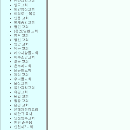
안양감리교회
양곡교회
언양영신교회
여의도 순복음
연동 교회
연세중앙교회
열린 교회
(용인)열린 교회
영락 교회
영신 교회
영암 교회
예능 교회
예수사람들교회
예수소망교회
오륜 교회
온누리교회
온유한교회
왕성 교회
우리들교회
울산교회
울산감리교회
유평교회
원일 교회
월광 교회
은평 교회
은혜와진리교회
이한규 목사
인천방주교회
인천 순복음
인천제2교회