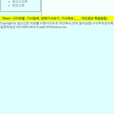
호산나교회
효민교회
|
Home
|
사이트맵
|
기사검색
|
전체기사보기
|
기사제보
|
___
|
개인정보 취급방침
|
Copyright by 설교신문 자료를 다른사이트로 무단복사,전제 절대금합니다(추적장치有)
질문하세요 010-4394-4414 /E-mail:v919@naver.com