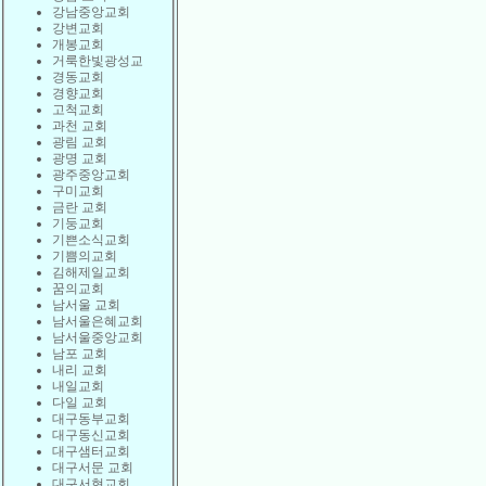
강남중앙교회
강변교회
개봉교회
거룩한빛광성교
경동교회
경향교회
고척교회
과천 교회
광림 교회
광명 교회
광주중앙교회
구미교회
금란 교회
기둥교회
기쁜소식교회
기쁨의교회
김해제일교회
꿈의교회
남서울 교회
남서울은혜교회
남서울중앙교회
남포 교회
내리 교회
내일교회
다일 교회
대구동부교회
대구동신교회
대구샘터교회
대구서문 교회
대구서현교회