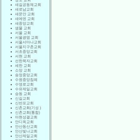
상도 교회
새길공동체교회
새로남교회
새문안 교회
새에덴 교회
새중앙교회
샘물 교회
서울 교회
서울광염 교회
서울서마나교회
서울지구촌교회
서초중앙교회
서현 교회
선한목자교회
세한 교회
소망 교회
송정중앙교회
수원중앙침례
수영로교회
수유제일교회
승동 교회
신길교회
신반포교회
신촌교회(기성 )
신촌교회(통합)
아현성결교회
안디옥교회
안산동산교회
안산빛나교회
안산제일교회