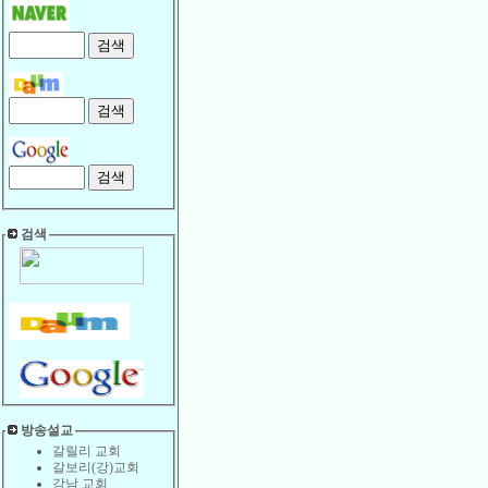
검색
방송설교
갈릴리 교회
갈보리(강)교회
강남 교회