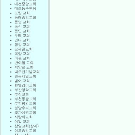
대전중앙교회
대조동순복음
도림 교회
동래중앙교회
동숭 교회
동신 교회
동안 교회
두레 교회
만나 교회
명성 교회
모새골교회
목양 교회
바울 교회
반야월 교회
백양로 교회
백주년기념교회
번동제일교회
범어 교회
벧엘감리교회
부산영락교회
부전교회
부천동광교회
부천평안교회
분당우리교회
빛과생명교회
사랑의교회
삼일 교회
삼일교회(상계)
상도중앙교회