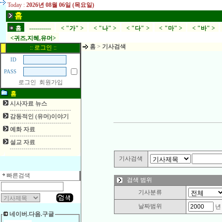
Today :
2026년 08월 06일 (목요일)
홈
홈
-----------
< "가" >
< "나" >
< "다" >
< "마" >
< "바" >
<귀즈,지혜,유머>
홈
>
기사검색
:: 로그인 ::
ID
PASS
로그인
회원가입
홈
시사자료 뉴스
감동적인 (유머)이야기
예화 자료
설교 자료
기사검색
빠른검색
검색 범위
기사분류
날짜범위
네이버.다음.구글