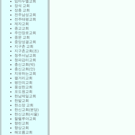
임마누엘교회
장석 교회
장충 교회
전주남성교회
전주태평교회
제자교회
종교교회
주안장로교회
중문 교회
중앙성결교회
지구촌 교회
지구촌교회(조)
청주서남교회
청파감리교회
충신교회(박)
충신교회(안)
치유하는교회
캘거리교회
평안의교회
풍성한교회
포도원교회
한남제일교회
한밭교회
한소망 교회
한신교회(분당)
한신교회(서울)
할렐루야교회
향린교회
향상교회
해오름교회