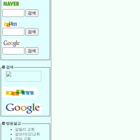
검색
방송설교
갈릴리 교회
갈보리(강)교회
강남 교회