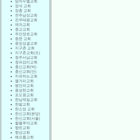
임마누엘교회
장석 교회
장충 교회
전주남성교회
전주태평교회
제자교회
종교교회
주안장로교회
중문 교회
중앙성결교회
지구촌 교회
지구촌교회(조)
청주서남교회
청파감리교회
충신교회(박)
충신교회(안)
치유하는교회
캘거리교회
평안의교회
풍성한교회
포도원교회
한남제일교회
한밭교회
한소망 교회
한신교회(분당)
한신교회(서울)
할렐루야교회
향린교회
향상교회
해오름교회