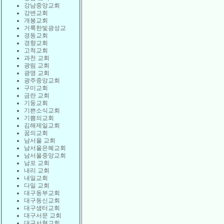
강남중앙교회
강변교회
개봉교회
거룩한빛광성교
경동교회
경향교회
고척교회
과천 교회
광림 교회
광명 교회
광주중앙교회
구미교회
금란 교회
기둥교회
기쁜소식교회
기쁨의교회
김해제일교회
꿈의교회
남서울 교회
남서울은혜교회
남서울중앙교회
남포 교회
내리 교회
내일교회
다일 교회
대구동부교회
대구동신교회
대구샘터교회
대구서문 교회
대구서현교회