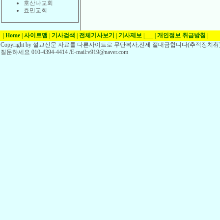
호산나교회
효민교회
|
Home
|
사이트맵
|
기사검색
|
전체기사보기
|
기사제보
|
___
|
개인정보 취급방침
|
Copyright by 설교신문 자료를 다른사이트로 무단복사,전제 절대금합니다(추적장치有)
질문하세요 010-4394-4414 /E-mail:v919@naver.com