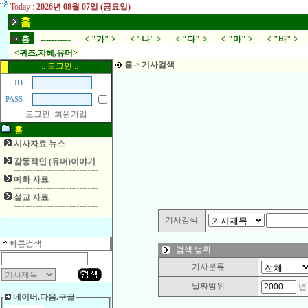
Today :
2026년 08월 07일 (금요일)
홈
홈
-----------
< "가" >
< "나" >
< "다" >
< "마" >
< "바" >
<귀즈,지혜,유머>
홈
>
기사검색
:: 로그인 ::
ID
PASS
로그인
회원가입
홈
시사자료 뉴스
감동적인 (유머)이야기
예화 자료
설교 자료
기사검색
빠른검색
검색 범위
기사분류
날짜범위
네이버.다음.구글