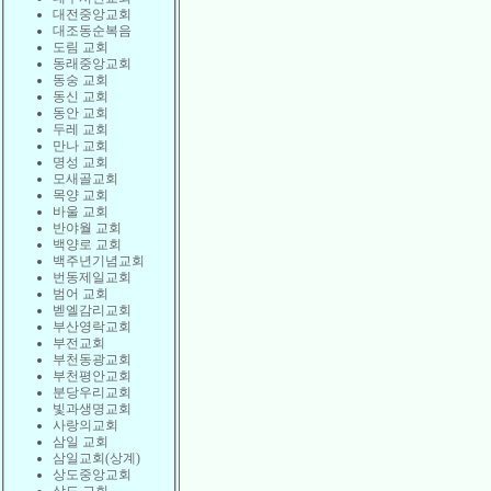
대전중앙교회
대조동순복음
도림 교회
동래중앙교회
동숭 교회
동신 교회
동안 교회
두레 교회
만나 교회
명성 교회
모새골교회
목양 교회
바울 교회
반야월 교회
백양로 교회
백주년기념교회
번동제일교회
범어 교회
벧엘감리교회
부산영락교회
부전교회
부천동광교회
부천평안교회
분당우리교회
빛과생명교회
사랑의교회
삼일 교회
삼일교회(상계)
상도중앙교회