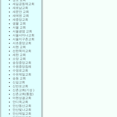
상도 교회
새길공동체교회
새로남교회
새문안 교회
새에덴 교회
새중앙교회
샘물 교회
서울 교회
서울광염 교회
서울서마나교회
서울지구촌교회
서초중앙교회
서현 교회
선한목자교회
세한 교회
소망 교회
송정중앙교회
수원중앙침례
수영로교회
수유제일교회
승동 교회
신길교회
신반포교회
신촌교회(기성 )
신촌교회(통합)
아현성결교회
안디옥교회
안산동산교회
안산빛나교회
안산제일교회