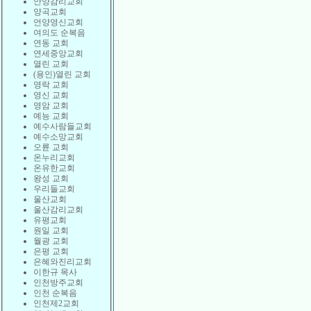
안양감리교회
양곡교회
언양영신교회
여의도 순복음
연동 교회
연세중앙교회
열린 교회
(용인)열린 교회
영락 교회
영신 교회
영암 교회
예능 교회
예수사람들교회
예수소망교회
오륜 교회
온누리교회
온유한교회
왕성 교회
우리들교회
울산교회
울산감리교회
유평교회
원일 교회
월광 교회
은평 교회
은혜와진리교회
이한규 목사
인천방주교회
인천 순복음
인천제2교회