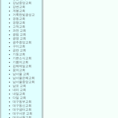
강남중앙교회
강변교회
개봉교회
거룩한빛광성교
경동교회
경향교회
고척교회
과천 교회
광림 교회
광명 교회
광주중앙교회
구미교회
금란 교회
기둥교회
기쁜소식교회
기쁨의교회
김해제일교회
꿈의교회
남서울 교회
남서울은혜교회
남서울중앙교회
남포 교회
내리 교회
내일교회
다일 교회
대구동부교회
대구동신교회
대구샘터교회
대구서문 교회
대구서현교회