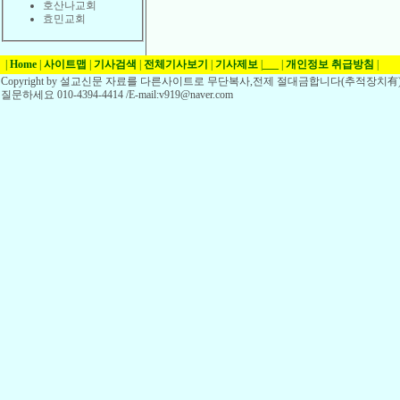
호산나교회
효민교회
|
Home
|
사이트맵
|
기사검색
|
전체기사보기
|
기사제보
|
___
|
개인정보 취급방침
|
Copyright by 설교신문 자료를 다른사이트로 무단복사,전제 절대금합니다(추적장치有)
질문하세요 010-4394-4414 /E-mail:v919@naver.com