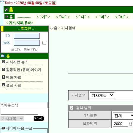
Today :
2026년 08월 08일 (토요일)
홈
홈
-----------
< "가" >
< "나" >
< "다" >
< "마" >
< "바" >
<귀즈,지혜,유머>
홈
>
기사검색
:: 로그인 ::
ID
PASS
로그인
회원가입
홈
시사자료 뉴스
감동적인 (유머)이야기
예화 자료
설교 자료
기사검색
빠른검색
검색 범위
기사분류
날짜범위
네이버.다음.구글