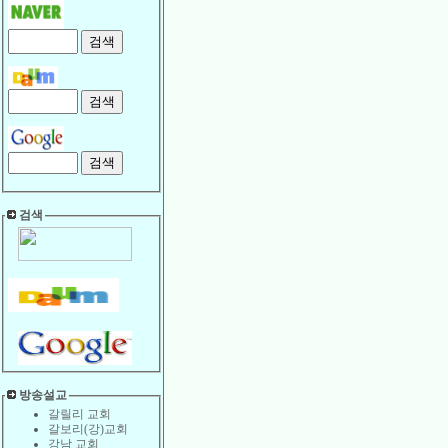
검색
방송설교
갈릴리 교회
갈보리(강)교회
강남 교회