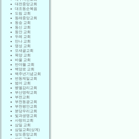
대전중앙교회
대조동순복음
도림 교회
동래중앙교회
동숭 교회
동신 교회
동안 교회
두레 교회
만나 교회
명성 교회
모새골교회
목양 교회
바울 교회
반야월 교회
백양로 교회
백주년기념교회
번동제일교회
범어 교회
벧엘감리교회
부산영락교회
부전교회
부천동광교회
부천평안교회
분당우리교회
빛과생명교회
사랑의교회
삼일 교회
삼일교회(상계)
상도중앙교회