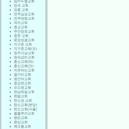
임마누엘교회
장석 교회
장충 교회
전주남성교회
전주태평교회
제자교회
종교교회
주안장로교회
중문 교회
중앙성결교회
지구촌 교회
지구촌교회(조)
청주서남교회
청파감리교회
충신교회(박)
충신교회(안)
치유하는교회
캘거리교회
평안의교회
풍성한교회
포도원교회
한남제일교회
한밭교회
한소망 교회
한신교회(분당)
한신교회(서울)
할렐루야교회
향린교회
향상교회
해오름교회