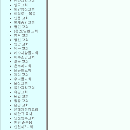
안양감리교회
양곡교회
언양영신교회
여의도 순복음
연동 교회
연세중앙교회
열린 교회
(용인)열린 교회
영락 교회
영신 교회
영암 교회
예능 교회
예수사람들교회
예수소망교회
오륜 교회
온누리교회
온유한교회
왕성 교회
우리들교회
울산교회
울산감리교회
유평교회
원일 교회
월광 교회
은평 교회
은혜와진리교회
이한규 목사
인천방주교회
인천 순복음
인천제2교회