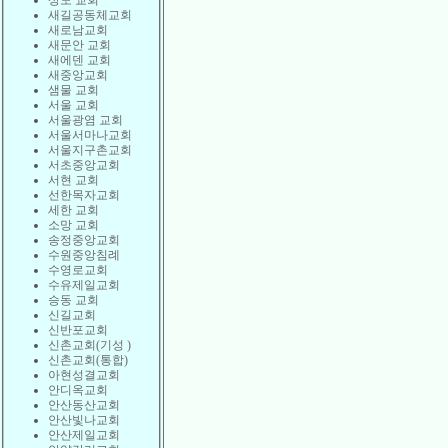
상도 교회
새길공동체교회
새로남교회
새문안 교회
새에덴 교회
새중앙교회
샘물 교회
서울 교회
서울광염 교회
서울서마나교회
서울지구촌교회
서초중앙교회
서현 교회
선한목자교회
세한 교회
소망 교회
송정중앙교회
수원중앙침례
수영로교회
수유제일교회
승동 교회
신길교회
신반포교회
신촌교회(기성 )
신촌교회(통합)
아현성결교회
안디옥교회
안산동산교회
안산빛나교회
안산제일교회