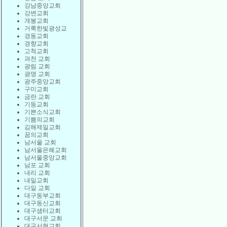
강남중앙교회
강변교회
개봉교회
거룩한빛광성교
경동교회
경향교회
고척교회
과천 교회
광림 교회
광명 교회
광주중앙교회
구미교회
금란 교회
기둥교회
기쁜소식교회
기쁨의교회
김해제일교회
꿈의교회
남서울 교회
남서울은혜교회
남서울중앙교회
남포 교회
내리 교회
내일교회
다일 교회
대구동부교회
대구동신교회
대구샘터교회
대구서문 교회
대구서현교회