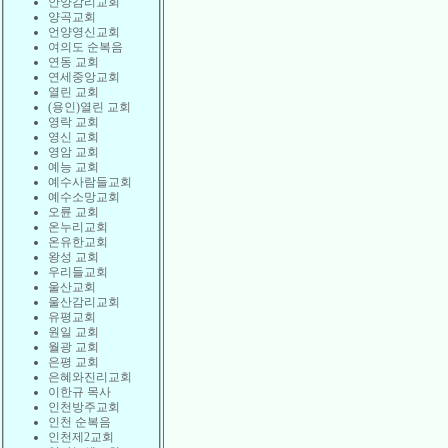
안양감리교회
양곡교회
언양영신교회
여의도 순복음
연동 교회
연세중앙교회
열린 교회
(용인)열린 교회
영락 교회
영신 교회
영암 교회
예능 교회
예수사람들교회
예수소망교회
오륜 교회
온누리교회
온유한교회
왕성 교회
우리들교회
울산교회
울산감리교회
유평교회
원일 교회
월광 교회
은평 교회
은혜와진리교회
이한규 목사
인천방주교회
인천 순복음
인천제2교회