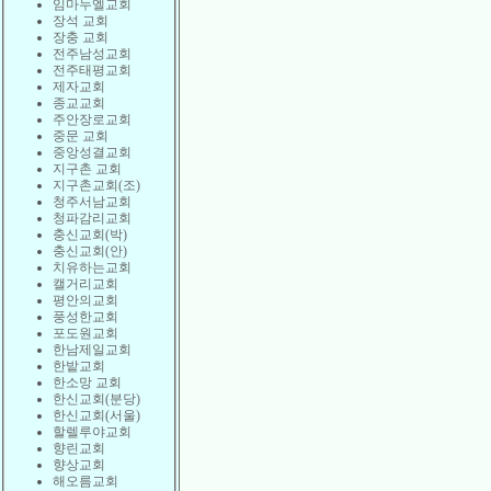
임마누엘교회
장석 교회
장충 교회
전주남성교회
전주태평교회
제자교회
종교교회
주안장로교회
중문 교회
중앙성결교회
지구촌 교회
지구촌교회(조)
청주서남교회
청파감리교회
충신교회(박)
충신교회(안)
치유하는교회
캘거리교회
평안의교회
풍성한교회
포도원교회
한남제일교회
한밭교회
한소망 교회
한신교회(분당)
한신교회(서울)
할렐루야교회
향린교회
향상교회
해오름교회