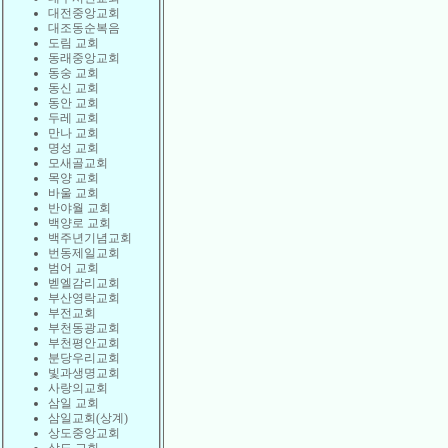
대전중앙교회
대조동순복음
도림 교회
동래중앙교회
동숭 교회
동신 교회
동안 교회
두레 교회
만나 교회
명성 교회
모새골교회
목양 교회
바울 교회
반야월 교회
백양로 교회
백주년기념교회
번동제일교회
범어 교회
벧엘감리교회
부산영락교회
부전교회
부천동광교회
부천평안교회
분당우리교회
빛과생명교회
사랑의교회
삼일 교회
삼일교회(상계)
상도중앙교회