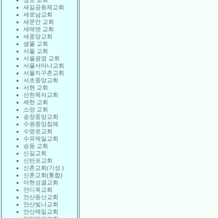
상도 교회
새길공동체교회
새로남교회
새문안 교회
새에덴 교회
새중앙교회
샘물 교회
서울 교회
서울광염 교회
서울서마나교회
서울지구촌교회
서초중앙교회
서현 교회
선한목자교회
세한 교회
소망 교회
송정중앙교회
수원중앙침례
수영로교회
수유제일교회
승동 교회
신길교회
신반포교회
신촌교회(기성 )
신촌교회(통합)
아현성결교회
안디옥교회
안산동산교회
안산빛나교회
안산제일교회