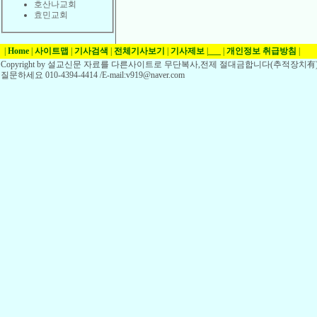
호산나교회
효민교회
|
Home
|
사이트맵
|
기사검색
|
전체기사보기
|
기사제보
|
___
|
개인정보 취급방침
|
Copyright by 설교신문 자료를 다른사이트로 무단복사,전제 절대금합니다(추적장치有)
질문하세요 010-4394-4414 /E-mail:v919@naver.com