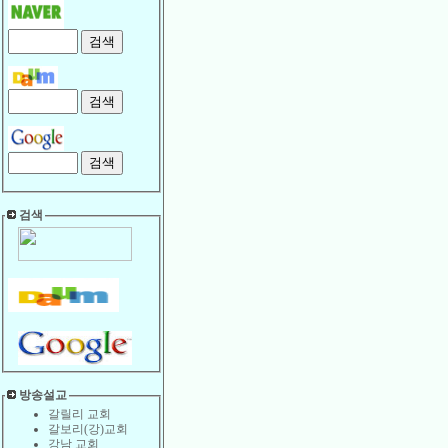
검색
방송설교
갈릴리 교회
갈보리(강)교회
강남 교회