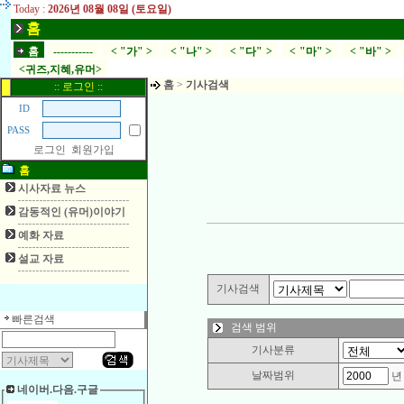
Today :
2026년 08월 08일 (토요일)
홈
홈
-----------
< "가" >
< "나" >
< "다" >
< "마" >
< "바" >
<귀즈,지혜,유머>
홈
>
기사검색
:: 로그인 ::
ID
PASS
로그인
회원가입
홈
시사자료 뉴스
감동적인 (유머)이야기
예화 자료
설교 자료
기사검색
빠른검색
검색 범위
기사분류
날짜범위
네이버.다음.구글