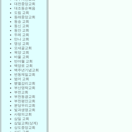
대전중앙교회
대조동순복음
도림 교회
동래중앙교회
동숭 교회
동신 교회
동안 교회
두레 교회
만나 교회
명성 교회
모새골교회
목양 교회
바울 교회
반야월 교회
백양로 교회
백주년기념교회
번동제일교회
범어 교회
벧엘감리교회
부산영락교회
부전교회
부천동광교회
부천평안교회
분당우리교회
빛과생명교회
사랑의교회
삼일 교회
삼일교회(상계)
상도중앙교회