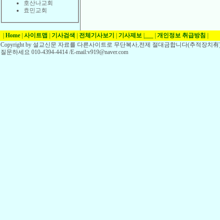
호산나교회
효민교회
|
Home
|
사이트맵
|
기사검색
|
전체기사보기
|
기사제보
|
___
|
개인정보 취급방침
|
Copyright by 설교신문 자료를 다른사이트로 무단복사,전제 절대금합니다(추적장치有)
질문하세요 010-4394-4414 /E-mail:v919@naver.com