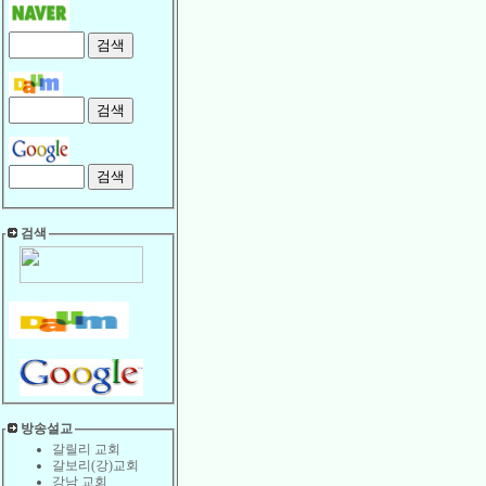
검색
방송설교
갈릴리 교회
갈보리(강)교회
강남 교회