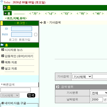
Today :
2026년 08월 08일 (토요일)
홈
홈
-----------
< "가" >
< "나" >
< "다" >
< "마" >
< "바" >
<귀즈,지혜,유머>
홈
>
기사검색
:: 로그인 ::
ID
PASS
로그인
회원가입
홈
시사자료 뉴스
감동적인 (유머)이야기
예화 자료
설교 자료
기사검색
빠른검색
검색 범위
기사분류
날짜범위
네이버.다음.구글