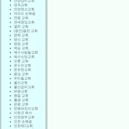
안양감리교회
양곡교회
언양영신교회
여의도 순복음
연동 교회
연세중앙교회
열린 교회
(용인)열린 교회
영락 교회
영신 교회
영암 교회
예능 교회
예수사람들교회
예수소망교회
오륜 교회
온누리교회
온유한교회
왕성 교회
우리들교회
울산교회
울산감리교회
유평교회
원일 교회
월광 교회
은평 교회
은혜와진리교회
이한규 목사
인천방주교회
인천 순복음
인천제2교회