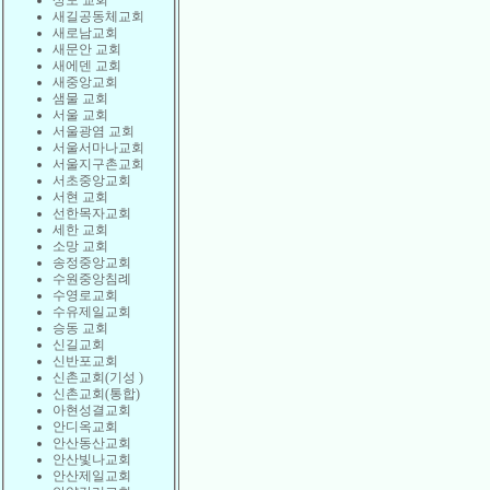
상도 교회
새길공동체교회
새로남교회
새문안 교회
새에덴 교회
새중앙교회
샘물 교회
서울 교회
서울광염 교회
서울서마나교회
서울지구촌교회
서초중앙교회
서현 교회
선한목자교회
세한 교회
소망 교회
송정중앙교회
수원중앙침례
수영로교회
수유제일교회
승동 교회
신길교회
신반포교회
신촌교회(기성 )
신촌교회(통합)
아현성결교회
안디옥교회
안산동산교회
안산빛나교회
안산제일교회