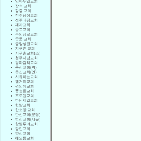
임마누엘교회
장석 교회
장충 교회
전주남성교회
전주태평교회
제자교회
종교교회
주안장로교회
중문 교회
중앙성결교회
지구촌 교회
지구촌교회(조)
청주서남교회
청파감리교회
충신교회(박)
충신교회(안)
치유하는교회
캘거리교회
평안의교회
풍성한교회
포도원교회
한남제일교회
한밭교회
한소망 교회
한신교회(분당)
한신교회(서울)
할렐루야교회
향린교회
향상교회
해오름교회