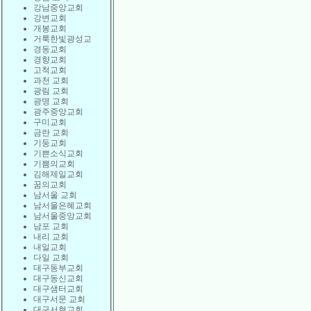
강남중앙교회
강변교회
개봉교회
거룩한빛광성교
경동교회
경향교회
고척교회
과천 교회
광림 교회
광명 교회
광주중앙교회
구미교회
금란 교회
기둥교회
기쁜소식교회
기쁨의교회
김해제일교회
꿈의교회
남서울 교회
남서울은혜교회
남서울중앙교회
남포 교회
내리 교회
내일교회
다일 교회
대구동부교회
대구동신교회
대구샘터교회
대구서문 교회
대구서현교회