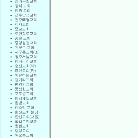
임마누엘교회
장석 교회
장충 교회
전주남성교회
전주태평교회
제자교회
종교교회
주안장로교회
중문 교회
중앙성결교회
지구촌 교회
지구촌교회(조)
청주서남교회
청파감리교회
충신교회(박)
충신교회(안)
치유하는교회
캘거리교회
평안의교회
풍성한교회
포도원교회
한남제일교회
한밭교회
한소망 교회
한신교회(분당)
한신교회(서울)
할렐루야교회
향린교회
향상교회
해오름교회