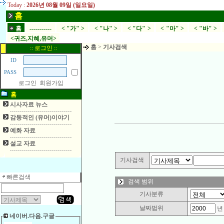
Today :
2026년 08월 09일 (일요일)
홈
홈
-----------
< "가" >
< "나" >
< "다" >
< "마" >
< "바" >
<귀즈,지혜,유머>
홈
>
기사검색
:: 로그인 ::
ID
PASS
로그인
회원가입
홈
시사자료 뉴스
감동적인 (유머)이야기
예화 자료
설교 자료
기사검색
빠른검색
검색 범위
기사분류
날짜범위
네이버.다음.구글