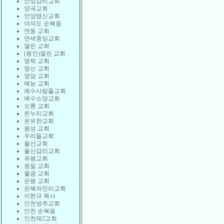
안양감리교회
양곡교회
언양영신교회
여의도 순복음
연동 교회
연세중앙교회
열린 교회
(용인)열린 교회
영락 교회
영신 교회
영암 교회
예능 교회
예수사람들교회
예수소망교회
오륜 교회
온누리교회
온유한교회
왕성 교회
우리들교회
울산교회
울산감리교회
유평교회
원일 교회
월광 교회
은평 교회
은혜와진리교회
이한규 목사
인천방주교회
인천 순복음
인천제2교회