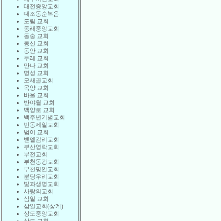
대전중앙교회
대조동순복음
도림 교회
동래중앙교회
동숭 교회
동신 교회
동안 교회
두레 교회
만나 교회
명성 교회
모새골교회
목양 교회
바울 교회
반야월 교회
백양로 교회
백주년기념교회
번동제일교회
범어 교회
벧엘감리교회
부산영락교회
부전교회
부천동광교회
부천평안교회
분당우리교회
빛과생명교회
사랑의교회
삼일 교회
삼일교회(상계)
상도중앙교회