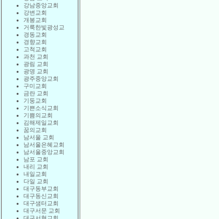
강남중앙교회
강변교회
개봉교회
거룩한빛광성교
경동교회
경향교회
고척교회
과천 교회
광림 교회
광명 교회
광주중앙교회
구미교회
금란 교회
기둥교회
기쁜소식교회
기쁨의교회
김해제일교회
꿈의교회
남서울 교회
남서울은혜교회
남서울중앙교회
남포 교회
내리 교회
내일교회
다일 교회
대구동부교회
대구동신교회
대구샘터교회
대구서문 교회
대구서현교회