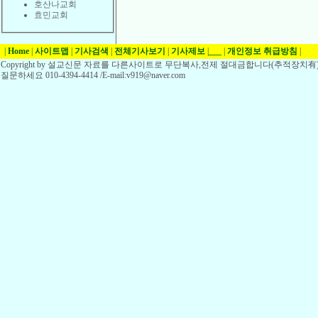
호산나교회
효민교회
|
Home
|
사이트맵
|
기사검색
|
전체기사보기
|
기사제보
|
___
|
개인정보 취급방침
|
Copyright by 설교신문 자료를 다른사이트로 무단복사,전제 절대금합니다(추적장치有)
질문하세요 010-4394-4414 /E-mail:v919@naver.com