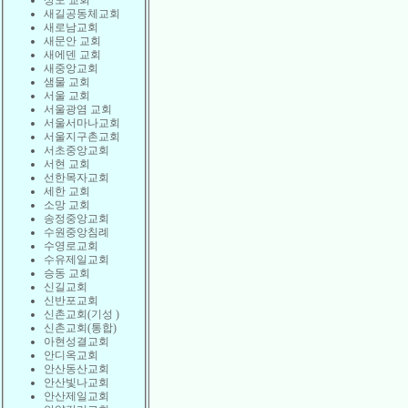
상도 교회
새길공동체교회
새로남교회
새문안 교회
새에덴 교회
새중앙교회
샘물 교회
서울 교회
서울광염 교회
서울서마나교회
서울지구촌교회
서초중앙교회
서현 교회
선한목자교회
세한 교회
소망 교회
송정중앙교회
수원중앙침례
수영로교회
수유제일교회
승동 교회
신길교회
신반포교회
신촌교회(기성 )
신촌교회(통합)
아현성결교회
안디옥교회
안산동산교회
안산빛나교회
안산제일교회