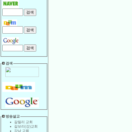
검색
방송설교
갈릴리 교회
갈보리(강)교회
강남 교회