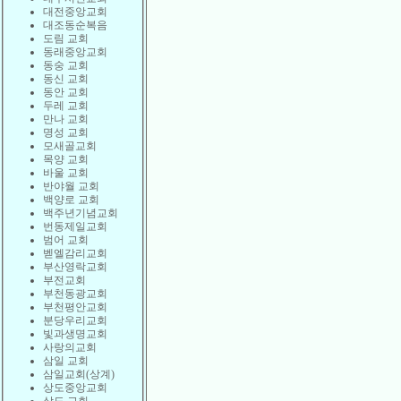
대전중앙교회
대조동순복음
도림 교회
동래중앙교회
동숭 교회
동신 교회
동안 교회
두레 교회
만나 교회
명성 교회
모새골교회
목양 교회
바울 교회
반야월 교회
백양로 교회
백주년기념교회
번동제일교회
범어 교회
벧엘감리교회
부산영락교회
부전교회
부천동광교회
부천평안교회
분당우리교회
빛과생명교회
사랑의교회
삼일 교회
삼일교회(상계)
상도중앙교회