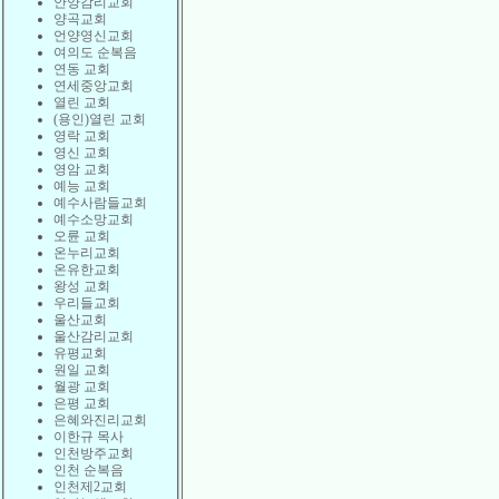
안양감리교회
양곡교회
언양영신교회
여의도 순복음
연동 교회
연세중앙교회
열린 교회
(용인)열린 교회
영락 교회
영신 교회
영암 교회
예능 교회
예수사람들교회
예수소망교회
오륜 교회
온누리교회
온유한교회
왕성 교회
우리들교회
울산교회
울산감리교회
유평교회
원일 교회
월광 교회
은평 교회
은혜와진리교회
이한규 목사
인천방주교회
인천 순복음
인천제2교회