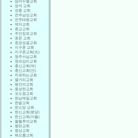
임마누엘교회
장석 교회
장충 교회
전주남성교회
전주태평교회
제자교회
종교교회
주안장로교회
중문 교회
중앙성결교회
지구촌 교회
지구촌교회(조)
청주서남교회
청파감리교회
충신교회(박)
충신교회(안)
치유하는교회
캘거리교회
평안의교회
풍성한교회
포도원교회
한남제일교회
한밭교회
한소망 교회
한신교회(분당)
한신교회(서울)
할렐루야교회
향린교회
향상교회
해오름교회