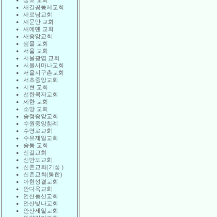
상도 교회
새길공동체교회
새로남교회
새문안 교회
새에덴 교회
새중앙교회
샘물 교회
서울 교회
서울광염 교회
서울서마나교회
서울지구촌교회
서초중앙교회
서현 교회
선한목자교회
세한 교회
소망 교회
송정중앙교회
수원중앙침례
수영로교회
수유제일교회
승동 교회
신길교회
신반포교회
신촌교회(기성 )
신촌교회(통합)
아현성결교회
안디옥교회
안산동산교회
안산빛나교회
안산제일교회