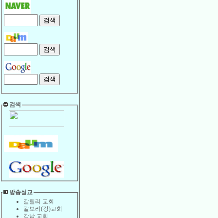
검색
방송설교
갈릴리 교회
갈보리(강)교회
강남 교회