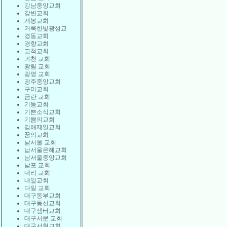
강남중앙교회
강변교회
개봉교회
거룩한빛광성교
경동교회
경향교회
고척교회
과천 교회
광림 교회
광명 교회
광주중앙교회
구미교회
금란 교회
기둥교회
기쁜소식교회
기쁨의교회
김해제일교회
꿈의교회
남서울 교회
남서울은혜교회
남서울중앙교회
남포 교회
내리 교회
내일교회
다일 교회
대구동부교회
대구동신교회
대구샘터교회
대구서문 교회
대구서현교회