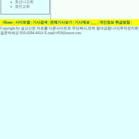
호산나교회
효민교회
|
Home
|
사이트맵
|
기사검색
|
전체기사보기
|
기사제보
|
___
|
개인정보 취급방침
|
Copyright by 설교신문 자료를 다른사이트로 무단복사,전제 절대금합니다(추적장치有)
질문하세요 010-4394-4414 /E-mail:v919@naver.com