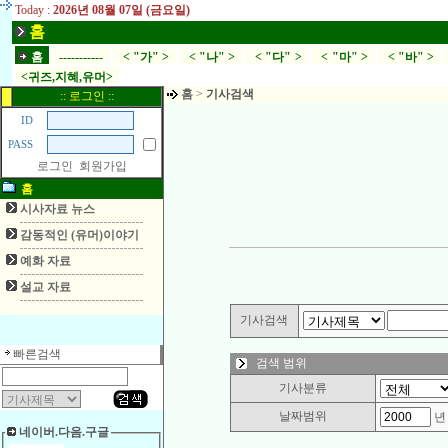
Today :
2026년 08월 07일 (금요일)
홈
홈
-----------
< "가" >
< "나" >
< "다" >
< "마" >
< "바" >
<귀즈,지혜,유머>
홈
>
기사검색
:: 로그인 ::
ID
PASS
로그인
회원가입
홈
시사자료 뉴스
감동적인 (유머)이야기
예화 자료
설교 자료
기사검색
빠른검색
검색 범위
기사분류
날짜범위
네이버.다음.구글