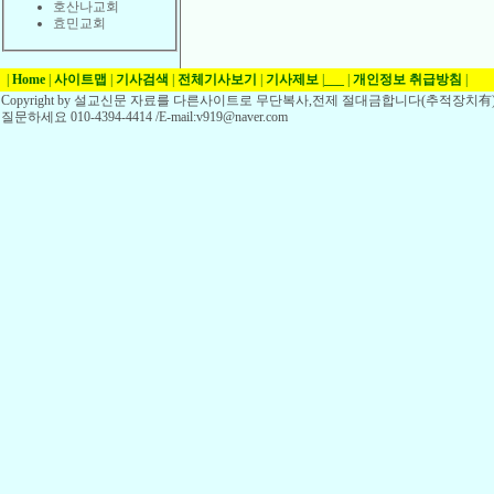
호산나교회
효민교회
|
Home
|
사이트맵
|
기사검색
|
전체기사보기
|
기사제보
|
___
|
개인정보 취급방침
|
Copyright by 설교신문 자료를 다른사이트로 무단복사,전제 절대금합니다(추적장치有)
질문하세요 010-4394-4414 /E-mail:v919@naver.com