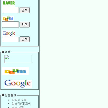
검색
방송설교
갈릴리 교회
갈보리(강)교회
강남 교회