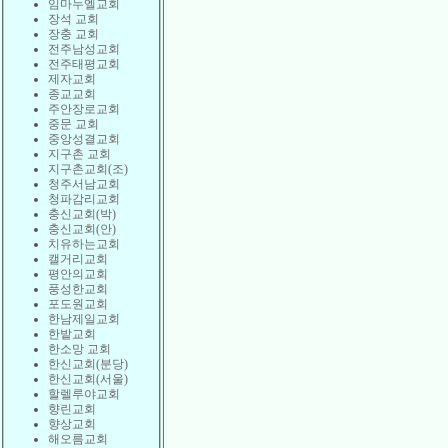
임마누엘교회
장석 교회
장충 교회
전주남성교회
전주태평교회
제자교회
종교교회
주안장로교회
중문 교회
중앙성결교회
지구촌 교회
지구촌교회(조)
청주서남교회
청파감리교회
충신교회(박)
충신교회(안)
치유하는교회
캘거리교회
평안의교회
풍성한교회
포도원교회
한남제일교회
한밭교회
한소망 교회
한신교회(분당)
한신교회(서울)
할렐루야교회
향린교회
향상교회
해오름교회