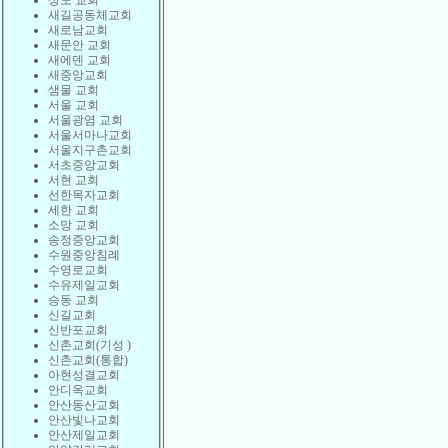
상도 교회
새길공동체교회
새로남교회
새문안 교회
새에덴 교회
새중앙교회
샘물 교회
서울 교회
서울광염 교회
서울서마나교회
서울지구촌교회
서초중앙교회
서현 교회
선한목자교회
세한 교회
소망 교회
송정중앙교회
수원중앙침례
수영로교회
수유제일교회
승동 교회
신길교회
신반포교회
신촌교회(기성 )
신촌교회(통합)
아현성결교회
안디옥교회
안산동산교회
안산빛나교회
안산제일교회