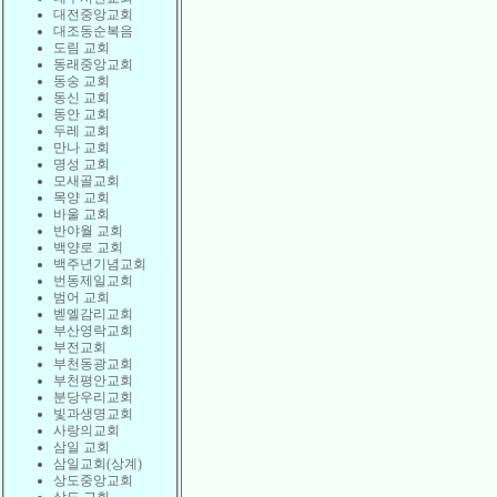
대전중앙교회
대조동순복음
도림 교회
동래중앙교회
동숭 교회
동신 교회
동안 교회
두레 교회
만나 교회
명성 교회
모새골교회
목양 교회
바울 교회
반야월 교회
백양로 교회
백주년기념교회
번동제일교회
범어 교회
벧엘감리교회
부산영락교회
부전교회
부천동광교회
부천평안교회
분당우리교회
빛과생명교회
사랑의교회
삼일 교회
삼일교회(상계)
상도중앙교회