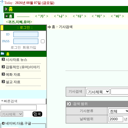
Today :
2026년 08월 07일 (금요일)
홈
홈
-----------
< "가" >
< "나" >
< "다" >
< "마" >
< "바" >
<귀즈,지혜,유머>
홈
>
기사검색
:: 로그인 ::
ID
PASS
로그인
회원가입
홈
시사자료 뉴스
감동적인 (유머)이야기
예화 자료
설교 자료
기사검색
빠른검색
검색 범위
기사분류
날짜범위
네이버.다음.구글