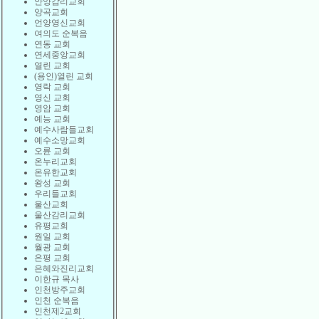
안양감리교회
양곡교회
언양영신교회
여의도 순복음
연동 교회
연세중앙교회
열린 교회
(용인)열린 교회
영락 교회
영신 교회
영암 교회
예능 교회
예수사람들교회
예수소망교회
오륜 교회
온누리교회
온유한교회
왕성 교회
우리들교회
울산교회
울산감리교회
유평교회
원일 교회
월광 교회
은평 교회
은혜와진리교회
이한규 목사
인천방주교회
인천 순복음
인천제2교회