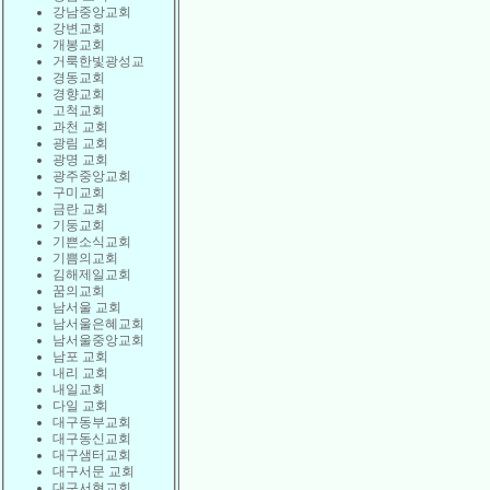
강남중앙교회
강변교회
개봉교회
거룩한빛광성교
경동교회
경향교회
고척교회
과천 교회
광림 교회
광명 교회
광주중앙교회
구미교회
금란 교회
기둥교회
기쁜소식교회
기쁨의교회
김해제일교회
꿈의교회
남서울 교회
남서울은혜교회
남서울중앙교회
남포 교회
내리 교회
내일교회
다일 교회
대구동부교회
대구동신교회
대구샘터교회
대구서문 교회
대구서현교회