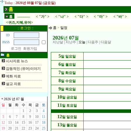
Today :
2026년 08월 07일 (금요일)
홈
홈
-----------
< "가" >
< "나" >
< "다" >
< "마" >
< "바" >
<귀즈,지혜,유머>
홈
>
일정
:: 로그인 ::
ID
2026
07
년
월
지난달
|
지난주
|
오늘
|
다음주
|
다음달
PASS
로그인
회원가입
홈
5
일 일요일
시사자료 뉴스
6
일 월요일
감동적인 (유머)이야기
7
일 화요일
예화 자료
8
일 수요일
설교 자료
9
일 목요일
10
일 금요일
2026 년 07 월
11
일
월
화
수
목
금
토
일 토요일
1
2
3
4
12
5
6
7
8
9
10
11
일 일요일
12
13
14
15
16
17
18
13
일 월요일
19
20
21
22
23
24
25