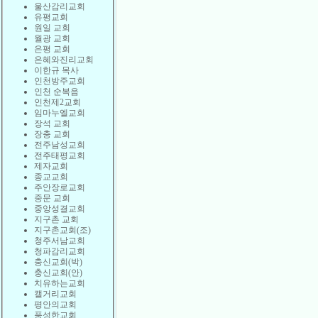
울산감리교회
유평교회
원일 교회
월광 교회
은평 교회
은혜와진리교회
이한규 목사
인천방주교회
인천 순복음
인천제2교회
임마누엘교회
장석 교회
장충 교회
전주남성교회
전주태평교회
제자교회
종교교회
주안장로교회
중문 교회
중앙성결교회
지구촌 교회
지구촌교회(조)
청주서남교회
청파감리교회
충신교회(박)
충신교회(안)
치유하는교회
캘거리교회
평안의교회
풍성한교회