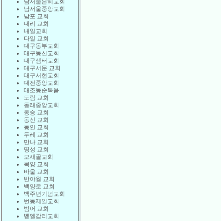
남서울은혜교회
남서울중앙교회
남포 교회
내리 교회
내일교회
다일 교회
대구동부교회
대구동신교회
대구샘터교회
대구서문 교회
대구서현교회
대전중앙교회
대조동순복음
도림 교회
동래중앙교회
동숭 교회
동신 교회
동안 교회
두레 교회
만나 교회
명성 교회
모새골교회
목양 교회
바울 교회
반야월 교회
백양로 교회
백주년기념교회
번동제일교회
범어 교회
벧엘감리교회