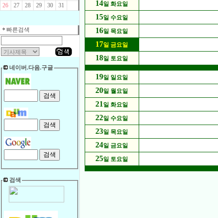
14
일 화요일
26
27
28
29
30
31
15
일 수요일
빠른검색
16
일 목요일
17
일 금요일
18
일 토요일
네이버.다음.구글
19
일 일요일
20
일 월요일
21
일 화요일
22
일 수요일
23
일 목요일
24
일 금요일
25
일 토요일
검색