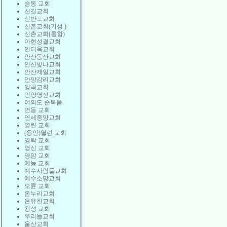
승동 교회
신길교회
신반포교회
신촌교회(기성 )
신촌교회(통합)
아현성결교회
안디옥교회
안산동산교회
안산빛나교회
안산제일교회
안양감리교회
양곡교회
언양영신교회
여의도 순복음
연동 교회
연세중앙교회
열린 교회
(용인)열린 교회
영락 교회
영신 교회
영암 교회
예능 교회
예수사람들교회
예수소망교회
오륜 교회
온누리교회
온유한교회
왕성 교회
우리들교회
울산교회