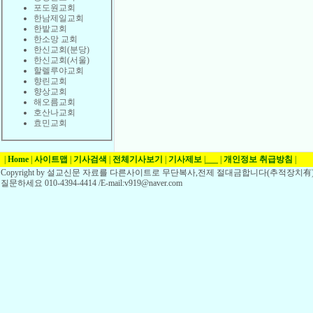
포도원교회
한남제일교회
한밭교회
한소망 교회
한신교회(분당)
한신교회(서울)
할렐루야교회
향린교회
향상교회
해오름교회
호산나교회
효민교회
|
Home
|
사이트맵
|
기사검색
|
전체기사보기
|
기사제보
|
___
|
개인정보 취급방침
|
Copyright by 설교신문 자료를 다른사이트로 무단복사,전제 절대금합니다(추적장치有)
질문하세요 010-4394-4414 /E-mail:v919@naver.com