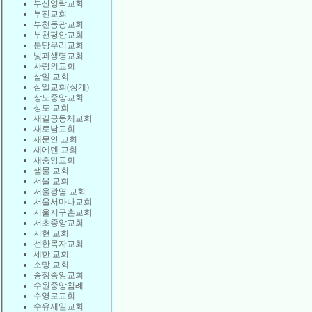
부산영락교회
부전교회
부천동광교회
부천평안교회
분당우리교회
빛과생명교회
사랑의교회
삼일 교회
삼일교회(상계)
상도중앙교회
상도 교회
새길공동체교회
새로남교회
새문안 교회
새에덴 교회
새중앙교회
샘물 교회
서울 교회
서울광염 교회
서울서마나교회
서울지구촌교회
서초중앙교회
서현 교회
선한목자교회
세한 교회
소망 교회
송정중앙교회
수원중앙침례
수영로교회
수유제일교회