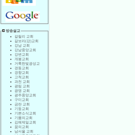
방송설교
갈릴리 교회
갈보리(강)교회
강남 교회
강남중앙교회
강변교회
개봉교회
거룩한빛광성교
경동교회
경향교회
고척교회
과천 교회
광림 교회
광명 교회
광주중앙교회
구미교회
금란 교회
기둥교회
기쁜소식교회
기쁨의교회
김해제일교회
꿈의교회
남서울 교회