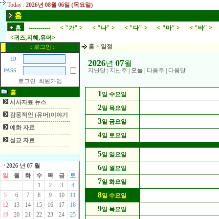
Today :
2026년 08월 06일 (목요일)
홈
홈
-----------
< "가" >
< "나" >
< "다" >
< "마" >
< "바" >
<귀즈,지혜,유머>
홈
>
일정
:: 로그인 ::
ID
2026
07
년
월
지난달
|
지난주
|
오늘
|
다음주
|
다음달
PASS
로그인
회원가입
홈
1
일 수요일
시사자료 뉴스
2
일 목요일
감동적인 (유머)이야기
3
일 금요일
예화 자료
4
일 토요일
설교 자료
5
일 일요일
2026 년 07 월
6
일 월요일
일
월
화
수
목
금
토
7
일 화요일
1
2
3
4
8
5
6
7
8
9
10
11
일 수요일
12
13
14
15
16
17
18
9
일 목요일
19
20
21
22
23
24
25