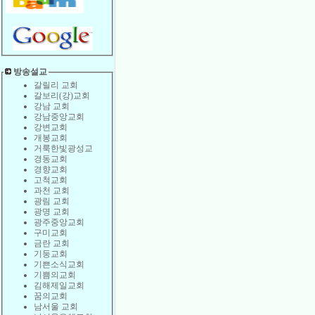
방송설교
갈릴리 교회
갈보리(강)교회
강남 교회
강남중앙교회
강변교회
개봉교회
거룩한빛광성교
경동교회
경향교회
고척교회
과천 교회
광림 교회
광명 교회
광주중앙교회
구미교회
금란 교회
기둥교회
기쁜소식교회
기쁨의교회
김해제일교회
꿈의교회
남서울 교회