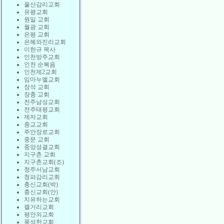
울산감리교회
유평교회
원일 교회
월광 교회
은평 교회
은혜와진리교회
이한규 목사
인천방주교회
인천 순복음
인천제2교회
임마누엘교회
장석 교회
장충 교회
전주남성교회
전주태평교회
제자교회
종교교회
주안장로교회
중문 교회
중앙성결교회
지구촌 교회
지구촌교회(조)
청주서남교회
청파감리교회
충신교회(박)
충신교회(안)
치유하는교회
캘거리교회
평안의교회
풍성한교회