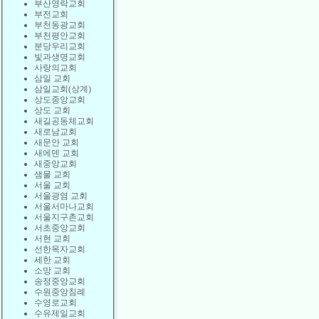
부산영락교회
부전교회
부천동광교회
부천평안교회
분당우리교회
빛과생명교회
사랑의교회
삼일 교회
삼일교회(상계)
상도중앙교회
상도 교회
새길공동체교회
새로남교회
새문안 교회
새에덴 교회
새중앙교회
샘물 교회
서울 교회
서울광염 교회
서울서마나교회
서울지구촌교회
서초중앙교회
서현 교회
선한목자교회
세한 교회
소망 교회
송정중앙교회
수원중앙침례
수영로교회
수유제일교회