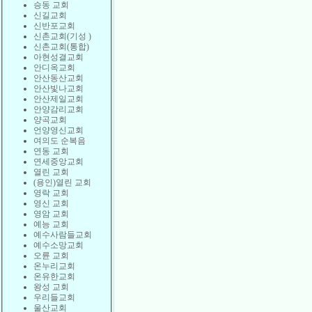
승동 교회
신길교회
신반포교회
신촌교회(기성 )
신촌교회(통합)
아현성결교회
안디옥교회
안산동산교회
안산빛나교회
안산제일교회
안양감리교회
양곡교회
언양영신교회
여의도 순복음
연동 교회
연세중앙교회
열린 교회
(용인)열린 교회
영락 교회
영신 교회
영암 교회
예능 교회
예수사람들교회
예수소망교회
오륜 교회
온누리교회
온유한교회
왕성 교회
우리들교회
울산교회