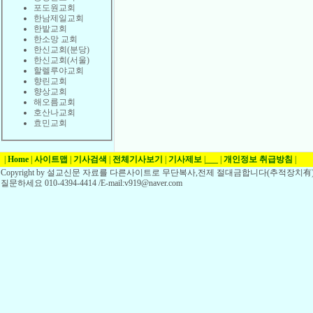
포도원교회
한남제일교회
한밭교회
한소망 교회
한신교회(분당)
한신교회(서울)
할렐루야교회
향린교회
향상교회
해오름교회
호산나교회
효민교회
|
Home
|
사이트맵
|
기사검색
|
전체기사보기
|
기사제보
|
___
|
개인정보 취급방침
|
Copyright by 설교신문 자료를 다른사이트로 무단복사,전제 절대금합니다(추적장치有)
질문하세요 010-4394-4414 /E-mail:v919@naver.com