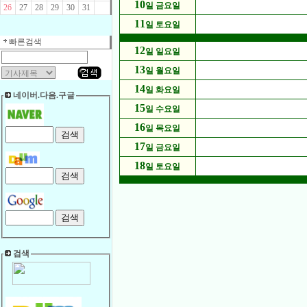
10
일 금요일
26
27
28
29
30
31
11
일 토요일
빠른검색
12
일 일요일
13
일 월요일
14
일 화요일
네이버.다음.구글
15
일 수요일
16
일 목요일
17
일 금요일
18
일 토요일
검색