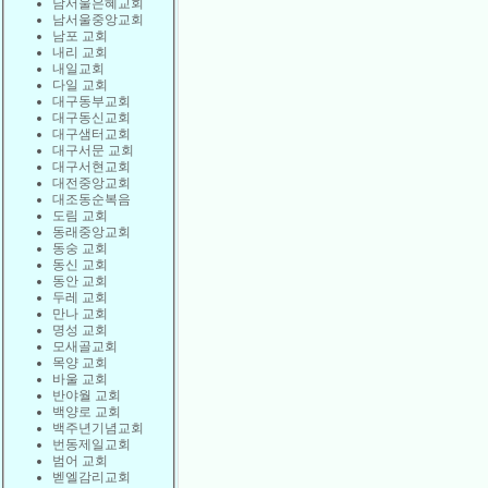
남서울은혜교회
남서울중앙교회
남포 교회
내리 교회
내일교회
다일 교회
대구동부교회
대구동신교회
대구샘터교회
대구서문 교회
대구서현교회
대전중앙교회
대조동순복음
도림 교회
동래중앙교회
동숭 교회
동신 교회
동안 교회
두레 교회
만나 교회
명성 교회
모새골교회
목양 교회
바울 교회
반야월 교회
백양로 교회
백주년기념교회
번동제일교회
범어 교회
벧엘감리교회