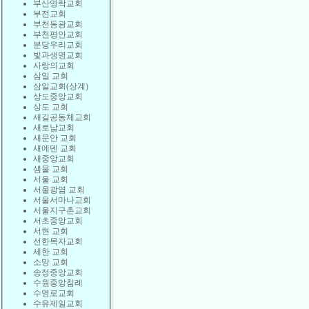
부산영락교회
부전교회
부천동광교회
부천평안교회
분당우리교회
빛과생명교회
사랑의교회
삼일 교회
삼일교회(상계)
상도중앙교회
상도 교회
새길공동체교회
새로남교회
새문안 교회
새에덴 교회
새중앙교회
샘물 교회
서울 교회
서울광염 교회
서울서마나교회
서울지구촌교회
서초중앙교회
서현 교회
선한목자교회
세한 교회
소망 교회
송정중앙교회
수원중앙침례
수영로교회
수유제일교회