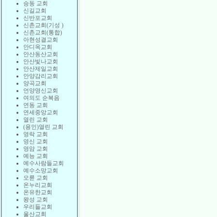
승동 교회
신길교회
신반포교회
신촌교회(기성 )
신촌교회(통합)
아현성결교회
안디옥교회
안산동산교회
안산빛나교회
안산제일교회
안양감리교회
양곡교회
언양영신교회
여의도 순복음
연동 교회
연세중앙교회
열린 교회
(용인)열린 교회
영락 교회
영신 교회
영암 교회
예능 교회
예수사람들교회
예수소망교회
오륜 교회
온누리교회
온유한교회
왕성 교회
우리들교회
울산교회