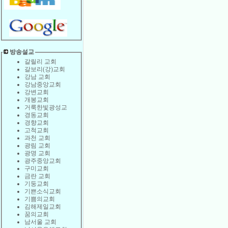
방송설교
갈릴리 교회
갈보리(강)교회
강남 교회
강남중앙교회
강변교회
개봉교회
거룩한빛광성교
경동교회
경향교회
고척교회
과천 교회
광림 교회
광명 교회
광주중앙교회
구미교회
금란 교회
기둥교회
기쁜소식교회
기쁨의교회
김해제일교회
꿈의교회
남서울 교회