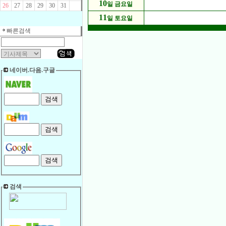
10
일 금요일
26
27
28
29
30
31
11
일 토요일
빠른검색
네이버.다음.구글
검색