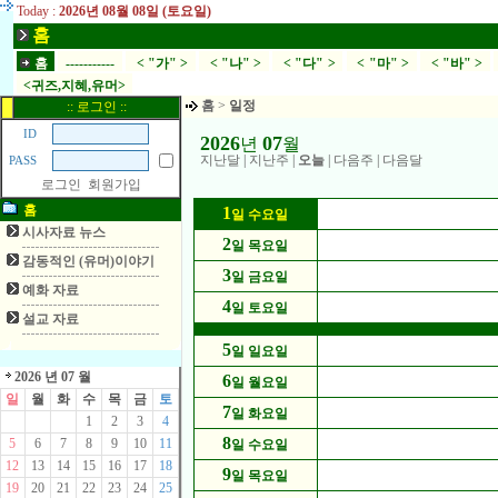
Today :
2026년 08월 08일 (토요일)
홈
홈
-----------
< "가" >
< "나" >
< "다" >
< "마" >
< "바" >
<귀즈,지혜,유머>
홈
>
일정
:: 로그인 ::
ID
2026
07
년
월
지난달
|
지난주
|
오늘
|
다음주
|
다음달
PASS
로그인
회원가입
홈
1
일 수요일
시사자료 뉴스
2
일 목요일
감동적인 (유머)이야기
3
일 금요일
예화 자료
4
일 토요일
설교 자료
5
일 일요일
2026 년 07 월
6
일 월요일
일
월
화
수
목
금
토
7
일 화요일
1
2
3
4
8
5
6
7
8
9
10
11
일 수요일
12
13
14
15
16
17
18
9
일 목요일
19
20
21
22
23
24
25