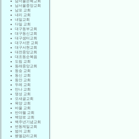
남서울은혜교회
남서울중앙교회
남포 교회
내리 교회
내일교회
다일 교회
대구동부교회
대구동신교회
대구샘터교회
대구서문 교회
대구서현교회
대전중앙교회
대조동순복음
도림 교회
동래중앙교회
동숭 교회
동신 교회
동안 교회
두레 교회
만나 교회
명성 교회
모새골교회
목양 교회
바울 교회
반야월 교회
백양로 교회
백주년기념교회
번동제일교회
범어 교회
벧엘감리교회