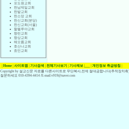
포도원교회
한남제일교회
한밭교회
한소망 교회
한신교회(분당)
한신교회(서울)
할렐루야교회
향린교회
향상교회
해오름교회
호산나교회
효민교회
|
Home
|
사이트맵
|
기사검색
|
전체기사보기
|
기사제보
|
___
|
개인정보 취급방침
|
Copyright by 설교신문 자료를 다른사이트로 무단복사,전제 절대금합니다(추적장치有)
질문하세요 010-4394-4414 /E-mail:v919@naver.com