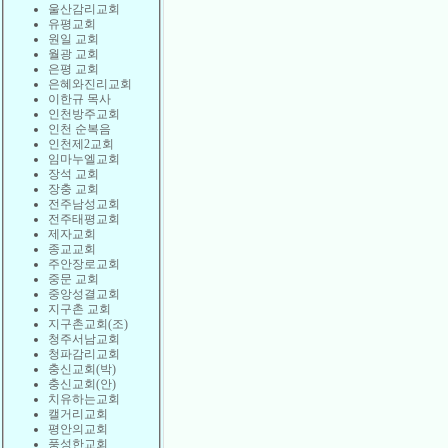
울산감리교회
유평교회
원일 교회
월광 교회
은평 교회
은혜와진리교회
이한규 목사
인천방주교회
인천 순복음
인천제2교회
임마누엘교회
장석 교회
장충 교회
전주남성교회
전주태평교회
제자교회
종교교회
주안장로교회
중문 교회
중앙성결교회
지구촌 교회
지구촌교회(조)
청주서남교회
청파감리교회
충신교회(박)
충신교회(안)
치유하는교회
캘거리교회
평안의교회
풍성한교회