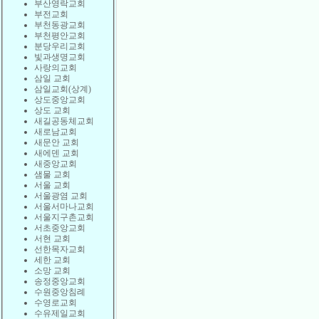
부산영락교회
부전교회
부천동광교회
부천평안교회
분당우리교회
빛과생명교회
사랑의교회
삼일 교회
삼일교회(상계)
상도중앙교회
상도 교회
새길공동체교회
새로남교회
새문안 교회
새에덴 교회
새중앙교회
샘물 교회
서울 교회
서울광염 교회
서울서마나교회
서울지구촌교회
서초중앙교회
서현 교회
선한목자교회
세한 교회
소망 교회
송정중앙교회
수원중앙침례
수영로교회
수유제일교회