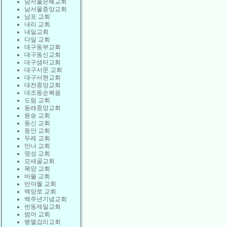
남서울은혜교회
남서울중앙교회
남포 교회
내리 교회
내일교회
다일 교회
대구동부교회
대구동신교회
대구샘터교회
대구서문 교회
대구서현교회
대전중앙교회
대조동순복음
도림 교회
동래중앙교회
동숭 교회
동신 교회
동안 교회
두레 교회
만나 교회
명성 교회
모새골교회
목양 교회
바울 교회
반야월 교회
백양로 교회
백주년기념교회
번동제일교회
범어 교회
벧엘감리교회