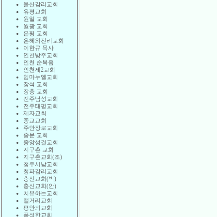
울산감리교회
유평교회
원일 교회
월광 교회
은평 교회
은혜와진리교회
이한규 목사
인천방주교회
인천 순복음
인천제2교회
임마누엘교회
장석 교회
장충 교회
전주남성교회
전주태평교회
제자교회
종교교회
주안장로교회
중문 교회
중앙성결교회
지구촌 교회
지구촌교회(조)
청주서남교회
청파감리교회
충신교회(박)
충신교회(안)
치유하는교회
캘거리교회
평안의교회
풍성한교회