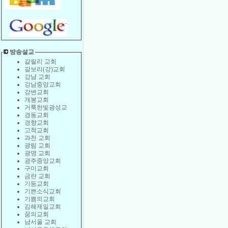
방송설교
갈릴리 교회
갈보리(강)교회
강남 교회
강남중앙교회
강변교회
개봉교회
거룩한빛광성교
경동교회
경향교회
고척교회
과천 교회
광림 교회
광명 교회
광주중앙교회
구미교회
금란 교회
기둥교회
기쁜소식교회
기쁨의교회
김해제일교회
꿈의교회
남서울 교회