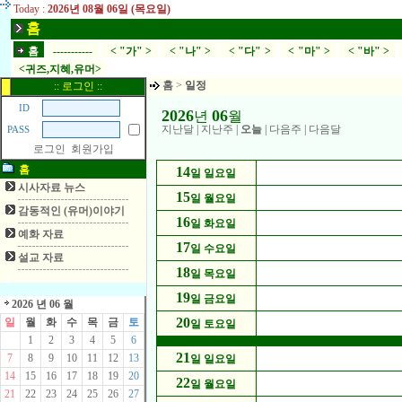
Today :
2026년 08월 06일 (목요일)
홈
홈
-----------
< "가" >
< "나" >
< "다" >
< "마" >
< "바" >
<귀즈,지혜,유머>
홈
>
일정
:: 로그인 ::
ID
2026
06
년
월
지난달
|
지난주
|
오늘
|
다음주
|
다음달
PASS
로그인
회원가입
홈
14
일 일요일
시사자료 뉴스
15
일 월요일
감동적인 (유머)이야기
16
일 화요일
예화 자료
17
일 수요일
설교 자료
18
일 목요일
19
일 금요일
2026 년 06 월
20
일
월
화
수
목
금
토
일 토요일
1
2
3
4
5
6
21
7
8
9
10
11
12
13
일 일요일
14
15
16
17
18
19
20
22
일 월요일
21
22
23
24
25
26
27