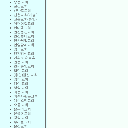
승동 교회
신길교회
신반포교회
신촌교회(기성 )
신촌교회(통합)
아현성결교회
안디옥교회
안산동산교회
안산빛나교회
안산제일교회
안양감리교회
양곡교회
언양영신교회
여의도 순복음
연동 교회
연세중앙교회
열린 교회
(용인)열린 교회
영락 교회
영신 교회
영암 교회
예능 교회
예수사람들교회
예수소망교회
오륜 교회
온누리교회
온유한교회
왕성 교회
우리들교회
울산교회