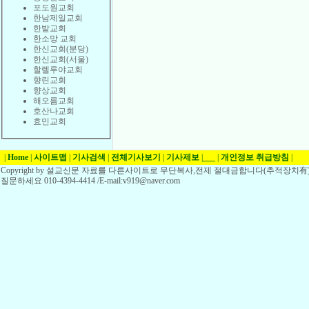
포도원교회
한남제일교회
한밭교회
한소망 교회
한신교회(분당)
한신교회(서울)
할렐루야교회
향린교회
향상교회
해오름교회
호산나교회
효민교회
|
Home
|
사이트맵
|
기사검색
|
전체기사보기
|
기사제보
|
___
|
개인정보 취급방침
|
Copyright by 설교신문 자료를 다른사이트로 무단복사,전제 절대금합니다(추적장치有)
질문하세요 010-4394-4414 /E-mail:v919@naver.com