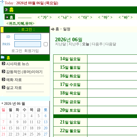
Today :
2026년 08월 06일 (목요일)
홈
홈
-----------
< "가" >
< "나" >
< "다" >
< "마" >
< "바" >
<귀즈,지혜,유머>
홈
>
일정
:: 로그인 ::
ID
2026
06
년
월
지난달
|
지난주
|
오늘
|
다음주
|
다음달
PASS
로그인
회원가입
홈
14
일 일요일
시사자료 뉴스
15
일 월요일
감동적인 (유머)이야기
16
일 화요일
예화 자료
17
일 수요일
설교 자료
18
일 목요일
19
일 금요일
2026 년 06 월
20
일
월
화
수
목
금
토
일 토요일
1
2
3
4
5
6
21
7
8
9
10
11
12
13
일 일요일
14
15
16
17
18
19
20
22
일 월요일
21
22
23
24
25
26
27