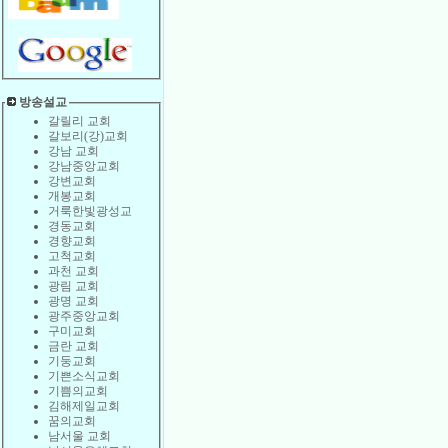
방송설교
갈릴리 교회
갈보리(강)교회
강남 교회
강남중앙교회
강변교회
개봉교회
거룩한빛광성교
경동교회
경향교회
고척교회
과천 교회
광림 교회
광명 교회
광주중앙교회
구미교회
금란 교회
기둥교회
기쁜소식교회
기쁨의교회
김해제일교회
꿈의교회
남서울 교회