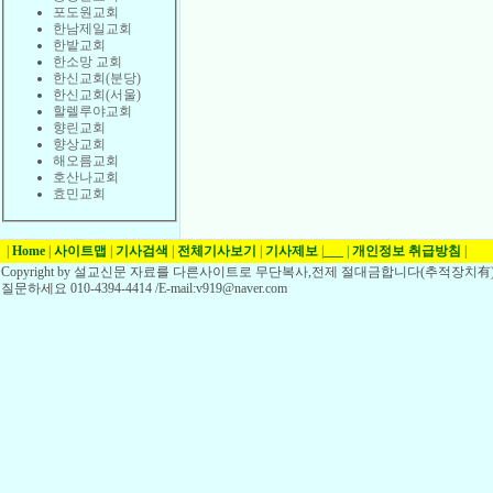
포도원교회
한남제일교회
한밭교회
한소망 교회
한신교회(분당)
한신교회(서울)
할렐루야교회
향린교회
향상교회
해오름교회
호산나교회
효민교회
|
Home
|
사이트맵
|
기사검색
|
전체기사보기
|
기사제보
|
___
|
개인정보 취급방침
|
Copyright by 설교신문 자료를 다른사이트로 무단복사,전제 절대금합니다(추적장치有)
질문하세요 010-4394-4414 /E-mail:v919@naver.com