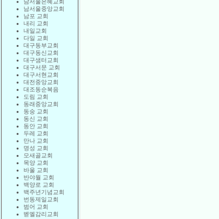
남서울은혜교회
남서울중앙교회
남포 교회
내리 교회
내일교회
다일 교회
대구동부교회
대구동신교회
대구샘터교회
대구서문 교회
대구서현교회
대전중앙교회
대조동순복음
도림 교회
동래중앙교회
동숭 교회
동신 교회
동안 교회
두레 교회
만나 교회
명성 교회
모새골교회
목양 교회
바울 교회
반야월 교회
백양로 교회
백주년기념교회
번동제일교회
범어 교회
벧엘감리교회