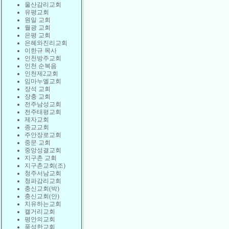
울산감리교회
유평교회
원일 교회
월광 교회
은평 교회
은혜와진리교회
이한규 목사
인천방주교회
인천 순복음
인천제2교회
임마누엘교회
장석 교회
장충 교회
전주남성교회
전주태평교회
제자교회
종교교회
주안장로교회
중문 교회
중앙성결교회
지구촌 교회
지구촌교회(조)
청주서남교회
청파감리교회
충신교회(박)
충신교회(안)
치유하는교회
캘거리교회
평안의교회
풍성한교회