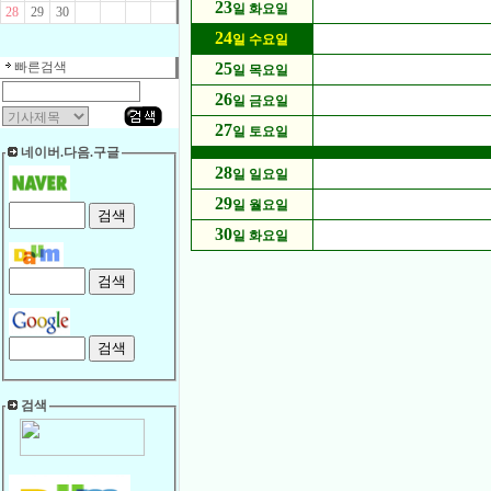
23
일 화요일
28
29
30
24
일 수요일
빠른검색
25
일 목요일
26
일 금요일
27
일 토요일
네이버.다음.구글
28
일 일요일
29
일 월요일
30
일 화요일
검색