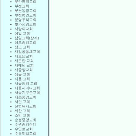
부산영락교회
부전교회
부천동광교회
부천평안교회
분당우리교회
빛과생명교회
사랑의교회
삼일 교회
삼일교회(상계)
상도중앙교회
상도 교회
새길공동체교회
새로남교회
새문안 교회
새에덴 교회
새중앙교회
샘물 교회
서울 교회
서울광염 교회
서울서마나교회
서울지구촌교회
서초중앙교회
서현 교회
선한목자교회
세한 교회
소망 교회
송정중앙교회
수원중앙침례
수영로교회
수유제일교회