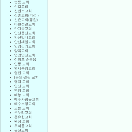
승동 교회
신길교회
신반포교회
신촌교회(기성 )
신촌교회(통합)
아현성결교회
안디옥교회
안산동산교회
안산빛나교회
안산제일교회
안양감리교회
양곡교회
언양영신교회
여의도 순복음
연동 교회
연세중앙교회
열린 교회
(용인)열린 교회
영락 교회
영신 교회
영암 교회
예능 교회
예수사람들교회
예수소망교회
오륜 교회
온누리교회
온유한교회
왕성 교회
우리들교회
울산교회