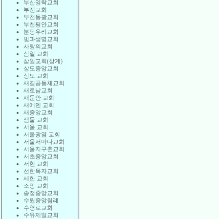
부산영락교회
부전교회
부천동광교회
부천평안교회
분당우리교회
빛과생명교회
사랑의교회
삼일 교회
삼일교회(상계)
상도중앙교회
상도 교회
새길공동체교회
새로남교회
새문안 교회
새에덴 교회
새중앙교회
샘물 교회
서울 교회
서울광염 교회
서울서마나교회
서울지구촌교회
서초중앙교회
서현 교회
선한목자교회
세한 교회
소망 교회
송정중앙교회
수원중앙침례
수영로교회
수유제일교회