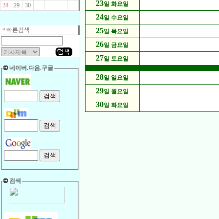
23
일 화요일
28
29
30
24
일 수요일
빠른검색
25
일 목요일
26
일 금요일
27
일 토요일
네이버.다음.구글
28
일 일요일
29
일 월요일
30
일 화요일
검색