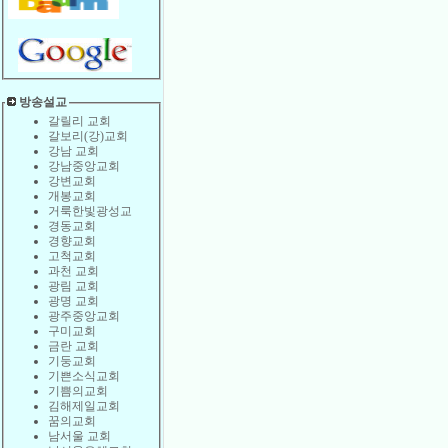
방송설교
갈릴리 교회
갈보리(강)교회
강남 교회
강남중앙교회
강변교회
개봉교회
거룩한빛광성교
경동교회
경향교회
고척교회
과천 교회
광림 교회
광명 교회
광주중앙교회
구미교회
금란 교회
기둥교회
기쁜소식교회
기쁨의교회
김해제일교회
꿈의교회
남서울 교회