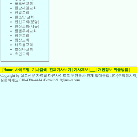
포도원교회
한남제일교회
한밭교회
한소망 교회
한신교회(분당)
한신교회(서울)
할렐루야교회
향린교회
향상교회
해오름교회
호산나교회
효민교회
|
Home
|
사이트맵
|
기사검색
|
전체기사보기
|
기사제보
|
___
|
개인정보 취급방침
|
Copyright by 설교신문 자료를 다른사이트로 무단복사,전제 절대금합니다(추적장치有)
질문하세요 010-4394-4414 /E-mail:v919@naver.com