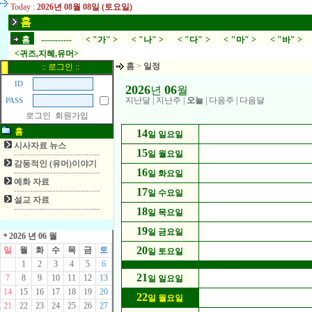
Today :
2026년 08월 08일 (토요일)
홈
홈
-----------
< "가" >
< "나" >
< "다" >
< "마" >
< "바" >
<귀즈,지혜,유머>
홈
>
일정
:: 로그인 ::
ID
2026
06
년
월
지난달
|
지난주
|
오늘
|
다음주
|
다음달
PASS
로그인
회원가입
홈
14
일 일요일
시사자료 뉴스
15
일 월요일
감동적인 (유머)이야기
16
일 화요일
예화 자료
17
일 수요일
설교 자료
18
일 목요일
19
일 금요일
2026 년 06 월
20
일
월
화
수
목
금
토
일 토요일
1
2
3
4
5
6
21
7
8
9
10
11
12
13
일 일요일
14
15
16
17
18
19
20
22
일 월요일
21
22
23
24
25
26
27