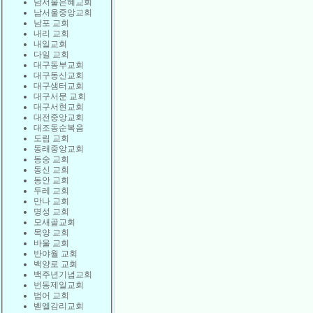
남서울은혜교회
남서울중앙교회
남포 교회
내리 교회
내일교회
다일 교회
대구동부교회
대구동신교회
대구샘터교회
대구서문 교회
대구서현교회
대전중앙교회
대조동순복음
도림 교회
동래중앙교회
동숭 교회
동신 교회
동안 교회
두레 교회
만나 교회
명성 교회
모새골교회
목양 교회
바울 교회
반야월 교회
백양로 교회
백주년기념교회
번동제일교회
범어 교회
벧엘감리교회