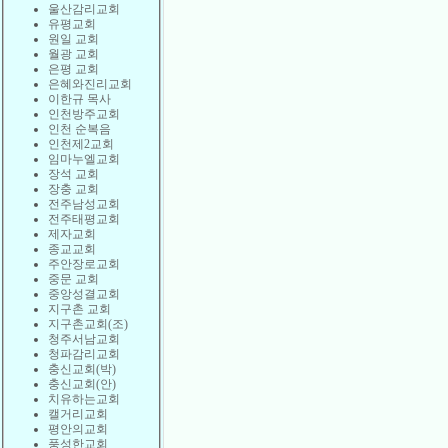
울산감리교회
유평교회
원일 교회
월광 교회
은평 교회
은혜와진리교회
이한규 목사
인천방주교회
인천 순복음
인천제2교회
임마누엘교회
장석 교회
장충 교회
전주남성교회
전주태평교회
제자교회
종교교회
주안장로교회
중문 교회
중앙성결교회
지구촌 교회
지구촌교회(조)
청주서남교회
청파감리교회
충신교회(박)
충신교회(안)
치유하는교회
캘거리교회
평안의교회
풍성한교회