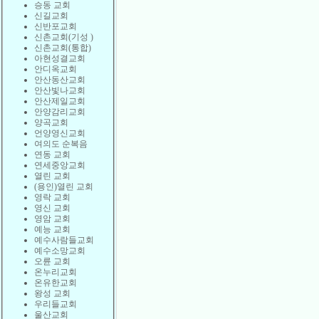
승동 교회
신길교회
신반포교회
신촌교회(기성 )
신촌교회(통합)
아현성결교회
안디옥교회
안산동산교회
안산빛나교회
안산제일교회
안양감리교회
양곡교회
언양영신교회
여의도 순복음
연동 교회
연세중앙교회
열린 교회
(용인)열린 교회
영락 교회
영신 교회
영암 교회
예능 교회
예수사람들교회
예수소망교회
오륜 교회
온누리교회
온유한교회
왕성 교회
우리들교회
울산교회