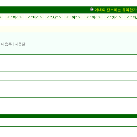
아내의 잔소리는 유익한가,부부
>
< "마" >
< "바" >
< "사" >
< "아" >
< "자" >
< "차" >
< "타
|
다음주
|
다음달