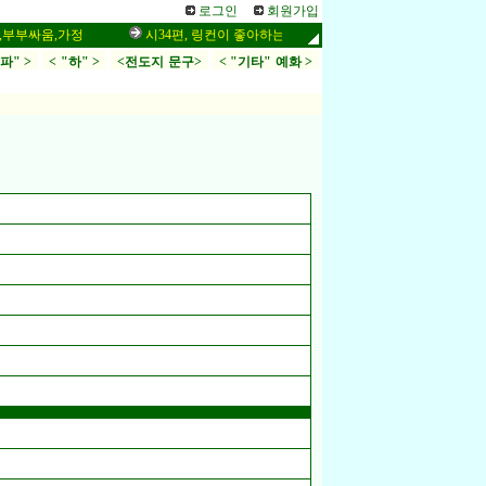
로그인
회원가입
싸움,가정
시34편, 링컨이 좋아하는 말씀,응답,두려움
인터넷 설교
.파" >
< "하" >
<전도지 문구>
< "기타" 예화 >