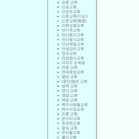
승동 교회
신길교회
신반포교회
신촌교회(기성 )
신촌교회(통합)
아현성결교회
안디옥교회
안산동산교회
안산빛나교회
안산제일교회
안양감리교회
양곡교회
언양영신교회
여의도 순복음
연동 교회
연세중앙교회
열린 교회
(용인)열린 교회
영락 교회
영신 교회
영암 교회
예능 교회
예수사람들교회
예수소망교회
오륜 교회
온누리교회
온유한교회
왕성 교회
우리들교회
울산교회