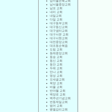
남서울은혜교회
남서울중앙교회
남포 교회
내리 교회
내일교회
다일 교회
대구동부교회
대구동신교회
대구샘터교회
대구서문 교회
대구서현교회
대전중앙교회
대조동순복음
도림 교회
동래중앙교회
동숭 교회
동신 교회
동안 교회
두레 교회
만나 교회
명성 교회
모새골교회
목양 교회
바울 교회
반야월 교회
백양로 교회
백주년기념교회
번동제일교회
범어 교회
벧엘감리교회