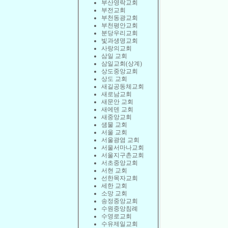
부산영락교회
부전교회
부천동광교회
부천평안교회
분당우리교회
빛과생명교회
사랑의교회
삼일 교회
삼일교회(상계)
상도중앙교회
상도 교회
새길공동체교회
새로남교회
새문안 교회
새에덴 교회
새중앙교회
샘물 교회
서울 교회
서울광염 교회
서울서마나교회
서울지구촌교회
서초중앙교회
서현 교회
선한목자교회
세한 교회
소망 교회
송정중앙교회
수원중앙침례
수영로교회
수유제일교회