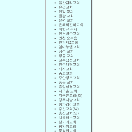
울산감리교회
유평교회
원일 교회
월광 교회
은평 교회
은혜와진리교회
이한규 목사
인천방주교회
인천 순복음
인천제2교회
임마누엘교회
장석 교회
장충 교회
전주남성교회
전주태평교회
제자교회
종교교회
주안장로교회
중문 교회
중앙성결교회
지구촌 교회
지구촌교회(조)
청주서남교회
청파감리교회
충신교회(박)
충신교회(안)
치유하는교회
캘거리교회
평안의교회
풍성한교회