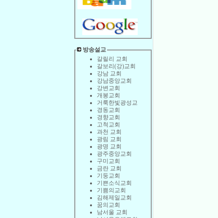
방송설교
갈릴리 교회
갈보리(강)교회
강남 교회
강남중앙교회
강변교회
개봉교회
거룩한빛광성교
경동교회
경향교회
고척교회
과천 교회
광림 교회
광명 교회
광주중앙교회
구미교회
금란 교회
기둥교회
기쁜소식교회
기쁨의교회
김해제일교회
꿈의교회
남서울 교회