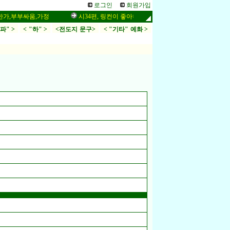
로그인
회원가입
부싸움,가정
시34편, 링컨이 좋아하는 말씀,응답,두려움
인터넷 설
.파" >
< "하" >
<전도지 문구>
< "기타" 예화 >