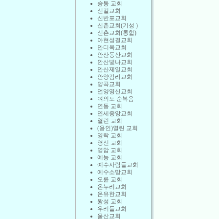
승동 교회
신길교회
신반포교회
신촌교회(기성 )
신촌교회(통합)
아현성결교회
안디옥교회
안산동산교회
안산빛나교회
안산제일교회
안양감리교회
양곡교회
언양영신교회
여의도 순복음
연동 교회
연세중앙교회
열린 교회
(용인)열린 교회
영락 교회
영신 교회
영암 교회
예능 교회
예수사람들교회
예수소망교회
오륜 교회
온누리교회
온유한교회
왕성 교회
우리들교회
울산교회