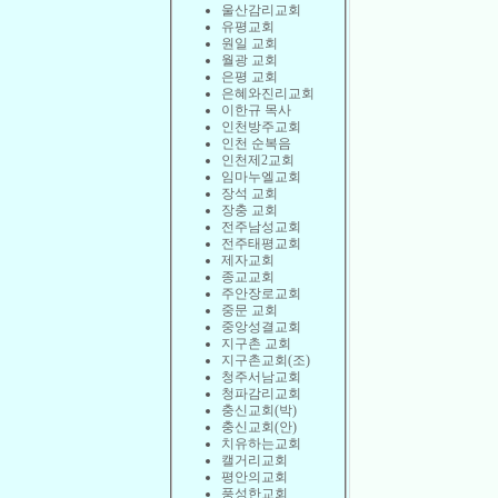
울산감리교회
유평교회
원일 교회
월광 교회
은평 교회
은혜와진리교회
이한규 목사
인천방주교회
인천 순복음
인천제2교회
임마누엘교회
장석 교회
장충 교회
전주남성교회
전주태평교회
제자교회
종교교회
주안장로교회
중문 교회
중앙성결교회
지구촌 교회
지구촌교회(조)
청주서남교회
청파감리교회
충신교회(박)
충신교회(안)
치유하는교회
캘거리교회
평안의교회
풍성한교회