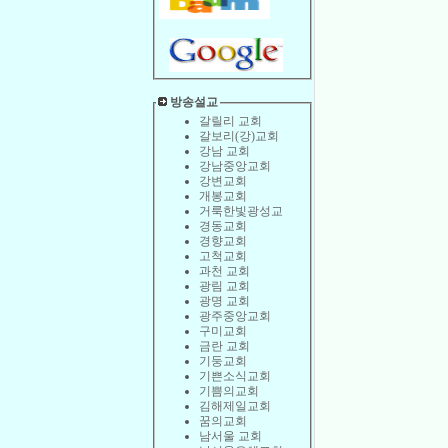
방송설교
갈릴리 교회
갈보리(강)교회
강남 교회
강남중앙교회
강변교회
개봉교회
거룩한빛광성교
경동교회
경향교회
고척교회
과천 교회
광림 교회
광명 교회
광주중앙교회
구미교회
금란 교회
기둥교회
기쁜소식교회
기쁨의교회
김해제일교회
꿈의교회
남서울 교회