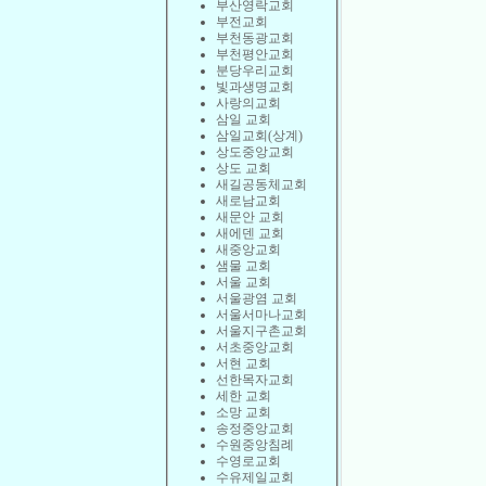
부산영락교회
부전교회
부천동광교회
부천평안교회
분당우리교회
빛과생명교회
사랑의교회
삼일 교회
삼일교회(상계)
상도중앙교회
상도 교회
새길공동체교회
새로남교회
새문안 교회
새에덴 교회
새중앙교회
샘물 교회
서울 교회
서울광염 교회
서울서마나교회
서울지구촌교회
서초중앙교회
서현 교회
선한목자교회
세한 교회
소망 교회
송정중앙교회
수원중앙침례
수영로교회
수유제일교회