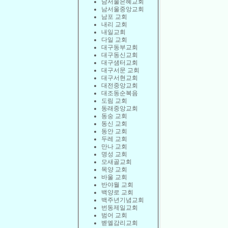
남서울은혜교회
남서울중앙교회
남포 교회
내리 교회
내일교회
다일 교회
대구동부교회
대구동신교회
대구샘터교회
대구서문 교회
대구서현교회
대전중앙교회
대조동순복음
도림 교회
동래중앙교회
동숭 교회
동신 교회
동안 교회
두레 교회
만나 교회
명성 교회
모새골교회
목양 교회
바울 교회
반야월 교회
백양로 교회
백주년기념교회
번동제일교회
범어 교회
벧엘감리교회