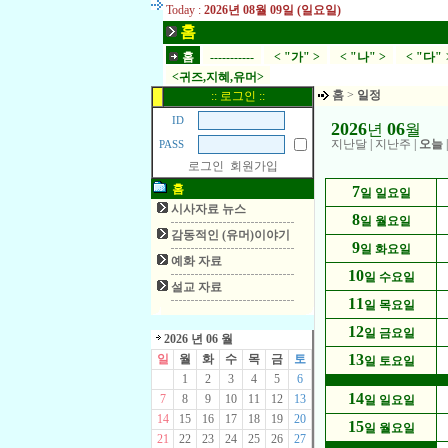
Today :
2026년 08월 09일 (일요일)
홈
홈
-----------
< "가" >
< "나" >
< "다" 
<귀즈,지혜,유머>
홈
>
일정
:: 로그인 ::
ID
2026
06
년
월
지난달
|
지난주
|
오늘
PASS
로그인
회원가입
홈
7
일 일요일
시사자료 뉴스
8
일 월요일
감동적인 (유머)이야기
9
일 화요일
예화 자료
10
일 수요일
설교 자료
11
일 목요일
12
일 금요일
2026 년 06 월
13
일
월
화
수
목
금
토
일 토요일
1
2
3
4
5
6
14
7
8
9
10
11
12
13
일 일요일
14
15
16
17
18
19
20
15
일 월요일
21
22
23
24
25
26
27