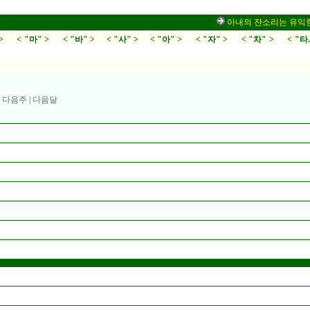
아내의 잔소리는 유익한가,부
>
< "마" >
< "바" >
< "사" >
< "아" >
< "자" >
< "차" >
< "타
|
다음주
|
다음달