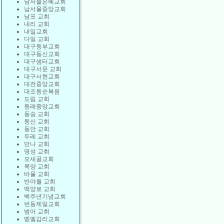
남서울은혜교회
남서울중앙교회
남포 교회
내리 교회
내일교회
다일 교회
대구동부교회
대구동신교회
대구샘터교회
대구서문 교회
대구서현교회
대전중앙교회
대조동순복음
도림 교회
동래중앙교회
동숭 교회
동신 교회
동안 교회
두레 교회
만나 교회
명성 교회
모새골교회
목양 교회
바울 교회
반야월 교회
백양로 교회
백주년기념교회
번동제일교회
범어 교회
벧엘감리교회