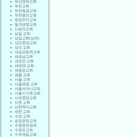
부산영락교회
부전교회
부천동광교회
부천평안교회
분당우리교회
빛과생명교회
사랑의교회
삼일 교회
삼일교회(상계)
상도중앙교회
상도 교회
새길공동체교회
새로남교회
새문안 교회
새에덴 교회
새중앙교회
샘물 교회
서울 교회
서울광염 교회
서울서마나교회
서울지구촌교회
서초중앙교회
서현 교회
선한목자교회
세한 교회
소망 교회
송정중앙교회
수원중앙침례
수영로교회
수유제일교회