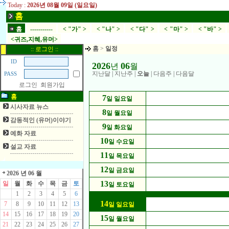
Today :
2026년 08월 09일 (일요일)
홈
홈
-----------
< "가" >
< "나" >
< "다" >
< "마" >
< "바" >
<귀즈,지혜,유머>
홈
>
일정
:: 로그인 ::
ID
2026
06
년
월
지난달
|
지난주
|
오늘
|
다음주
|
다음달
PASS
로그인
회원가입
홈
7
일 일요일
시사자료 뉴스
8
일 월요일
감동적인 (유머)이야기
9
일 화요일
예화 자료
10
일 수요일
설교 자료
11
일 목요일
12
일 금요일
2026 년 06 월
13
일
월
화
수
목
금
토
일 토요일
1
2
3
4
5
6
14
7
8
9
10
11
12
13
일 일요일
14
15
16
17
18
19
20
15
일 월요일
21
22
23
24
25
26
27