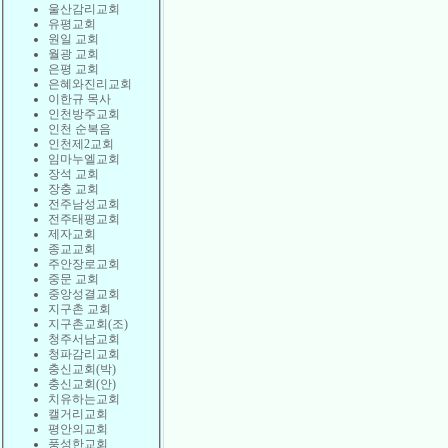
울산감리교회
유평교회
원일 교회
월광 교회
은평 교회
은혜와진리교회
이한규 목사
인천방주교회
인천 순복음
인천제2교회
임마누엘교회
장석 교회
장충 교회
전주남성교회
전주태평교회
제자교회
종교교회
주안장로교회
중문 교회
중앙성결교회
지구촌 교회
지구촌교회(조)
청주서남교회
청파감리교회
충신교회(박)
충신교회(안)
치유하는교회
캘거리교회
평안의교회
풍성한교회