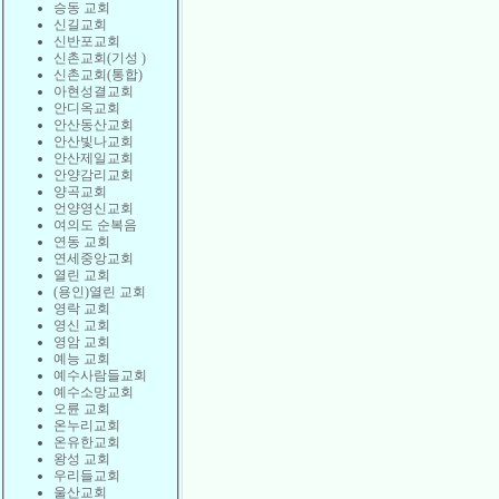
승동 교회
신길교회
신반포교회
신촌교회(기성 )
신촌교회(통합)
아현성결교회
안디옥교회
안산동산교회
안산빛나교회
안산제일교회
안양감리교회
양곡교회
언양영신교회
여의도 순복음
연동 교회
연세중앙교회
열린 교회
(용인)열린 교회
영락 교회
영신 교회
영암 교회
예능 교회
예수사람들교회
예수소망교회
오륜 교회
온누리교회
온유한교회
왕성 교회
우리들교회
울산교회