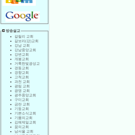
방송설교
갈릴리 교회
갈보리(강)교회
강남 교회
강남중앙교회
강변교회
개봉교회
거룩한빛광성교
경동교회
경향교회
고척교회
과천 교회
광림 교회
광명 교회
광주중앙교회
구미교회
금란 교회
기둥교회
기쁜소식교회
기쁨의교회
김해제일교회
꿈의교회
남서울 교회