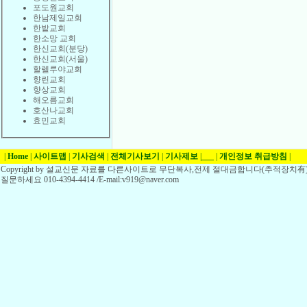
포도원교회
한남제일교회
한밭교회
한소망 교회
한신교회(분당)
한신교회(서울)
할렐루야교회
향린교회
향상교회
해오름교회
호산나교회
효민교회
|
Home
|
사이트맵
|
기사검색
|
전체기사보기
|
기사제보
|
___
|
개인정보 취급방침
|
Copyright by 설교신문 자료를 다른사이트로 무단복사,전제 절대금합니다(추적장치有)
질문하세요 010-4394-4414 /E-mail:v919@naver.com