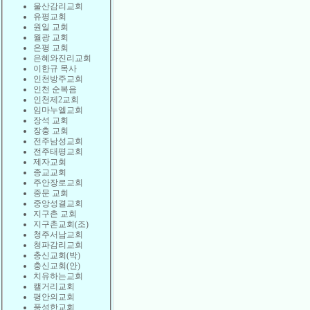
울산감리교회
유평교회
원일 교회
월광 교회
은평 교회
은혜와진리교회
이한규 목사
인천방주교회
인천 순복음
인천제2교회
임마누엘교회
장석 교회
장충 교회
전주남성교회
전주태평교회
제자교회
종교교회
주안장로교회
중문 교회
중앙성결교회
지구촌 교회
지구촌교회(조)
청주서남교회
청파감리교회
충신교회(박)
충신교회(안)
치유하는교회
캘거리교회
평안의교회
풍성한교회