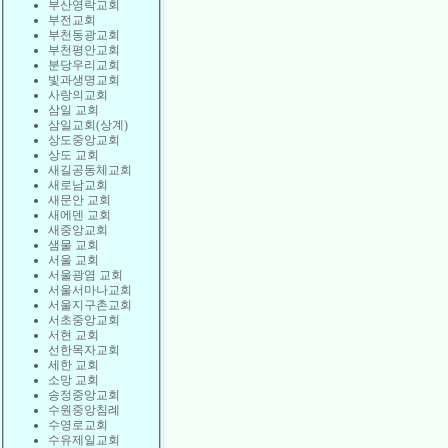
부산영락교회
부전교회
부천동광교회
부천평안교회
분당우리교회
빛과생명교회
사랑의교회
삼일 교회
삼일교회(상계)
상도중앙교회
상도 교회
새길공동체교회
새로남교회
새문안 교회
새에덴 교회
새중앙교회
샘물 교회
서울 교회
서울광염 교회
서울서마나교회
서울지구촌교회
서초중앙교회
서현 교회
선한목자교회
세한 교회
소망 교회
송정중앙교회
수원중앙침례
수영로교회
수유제일교회