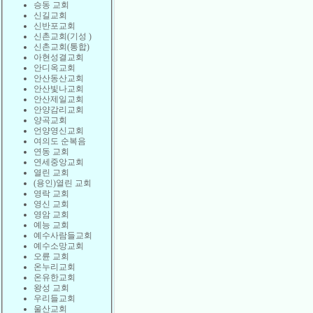
승동 교회
신길교회
신반포교회
신촌교회(기성 )
신촌교회(통합)
아현성결교회
안디옥교회
안산동산교회
안산빛나교회
안산제일교회
안양감리교회
양곡교회
언양영신교회
여의도 순복음
연동 교회
연세중앙교회
열린 교회
(용인)열린 교회
영락 교회
영신 교회
영암 교회
예능 교회
예수사람들교회
예수소망교회
오륜 교회
온누리교회
온유한교회
왕성 교회
우리들교회
울산교회