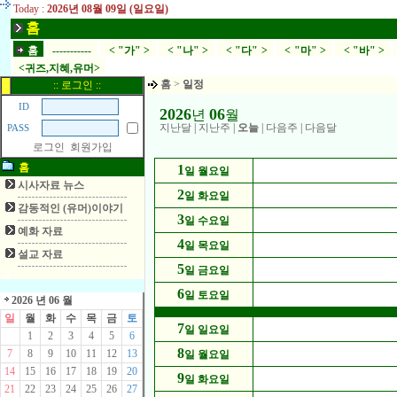
Today :
2026년 08월 09일 (일요일)
홈
홈
-----------
< "가" >
< "나" >
< "다" >
< "마" >
< "바" >
<귀즈,지혜,유머>
홈
>
일정
:: 로그인 ::
ID
2026
06
년
월
지난달
|
지난주
|
오늘
|
다음주
|
다음달
PASS
로그인
회원가입
홈
1
일 월요일
시사자료 뉴스
2
일 화요일
감동적인 (유머)이야기
3
일 수요일
예화 자료
4
일 목요일
설교 자료
5
일 금요일
6
일 토요일
2026 년 06 월
일
월
화
수
목
금
토
7
일 일요일
1
2
3
4
5
6
8
7
8
9
10
11
12
13
일 월요일
14
15
16
17
18
19
20
9
일 화요일
21
22
23
24
25
26
27