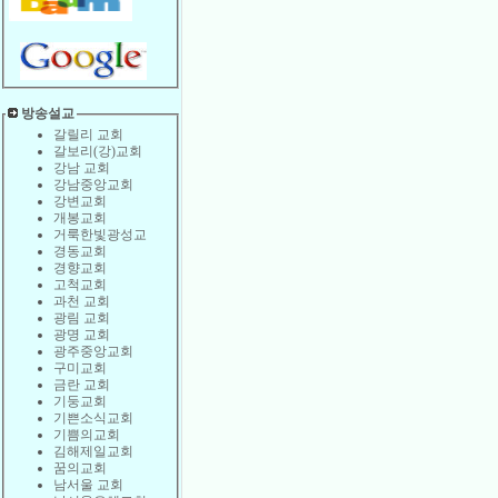
방송설교
갈릴리 교회
갈보리(강)교회
강남 교회
강남중앙교회
강변교회
개봉교회
거룩한빛광성교
경동교회
경향교회
고척교회
과천 교회
광림 교회
광명 교회
광주중앙교회
구미교회
금란 교회
기둥교회
기쁜소식교회
기쁨의교회
김해제일교회
꿈의교회
남서울 교회