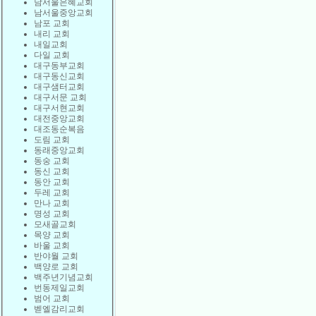
남서울은혜교회
남서울중앙교회
남포 교회
내리 교회
내일교회
다일 교회
대구동부교회
대구동신교회
대구샘터교회
대구서문 교회
대구서현교회
대전중앙교회
대조동순복음
도림 교회
동래중앙교회
동숭 교회
동신 교회
동안 교회
두레 교회
만나 교회
명성 교회
모새골교회
목양 교회
바울 교회
반야월 교회
백양로 교회
백주년기념교회
번동제일교회
범어 교회
벧엘감리교회