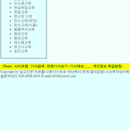
포도원교회
한남제일교회
한밭교회
한소망 교회
한신교회(분당)
한신교회(서울)
할렐루야교회
향린교회
향상교회
해오름교회
호산나교회
효민교회
|
Home
|
사이트맵
|
기사검색
|
전체기사보기
|
기사제보
|
___
|
개인정보 취급방침
|
Copyright by 설교신문 자료를 다른사이트로 무단복사,전제 절대금합니다(추적장치有)
질문하세요 010-4394-4414 /E-mail:v919@naver.com