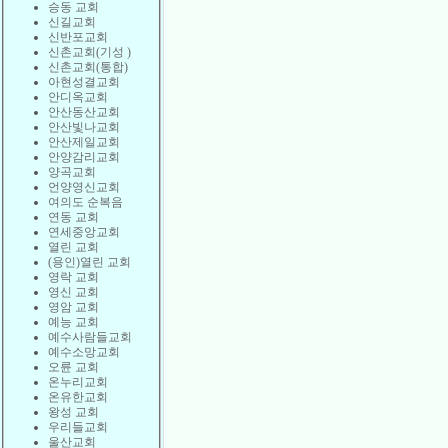
승동 교회
신길교회
신반포교회
신촌교회(기성 )
신촌교회(통합)
아현성결교회
안디옥교회
안산동산교회
안산빛나교회
안산제일교회
안양감리교회
양곡교회
언양영신교회
여의도 순복음
연동 교회
연세중앙교회
열린 교회
(용인)열린 교회
영락 교회
영신 교회
영암 교회
예능 교회
예수사람들교회
예수소망교회
오륜 교회
온누리교회
온유한교회
왕성 교회
우리들교회
울산교회