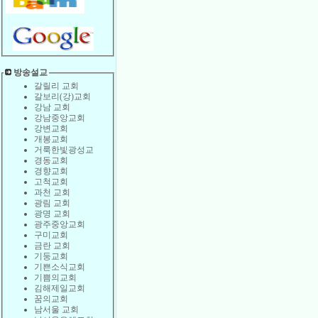
방송설교
갈릴리 교회
갈보리(강)교회
강남 교회
강남중앙교회
강변교회
개봉교회
거룩한빛광성교
경동교회
경향교회
고척교회
과천 교회
광림 교회
광명 교회
광주중앙교회
구미교회
금란 교회
기둥교회
기쁜소식교회
기쁨의교회
김해제일교회
꿈의교회
남서울 교회