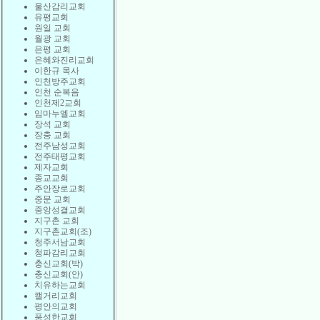
울산감리교회
유평교회
원일 교회
월광 교회
은평 교회
은혜와진리교회
이한규 목사
인천방주교회
인천 순복음
인천제2교회
임마누엘교회
장석 교회
장충 교회
전주남성교회
전주태평교회
제자교회
종교교회
주안장로교회
중문 교회
중앙성결교회
지구촌 교회
지구촌교회(조)
청주서남교회
청파감리교회
충신교회(박)
충신교회(안)
치유하는교회
캘거리교회
평안의교회
풍성한교회