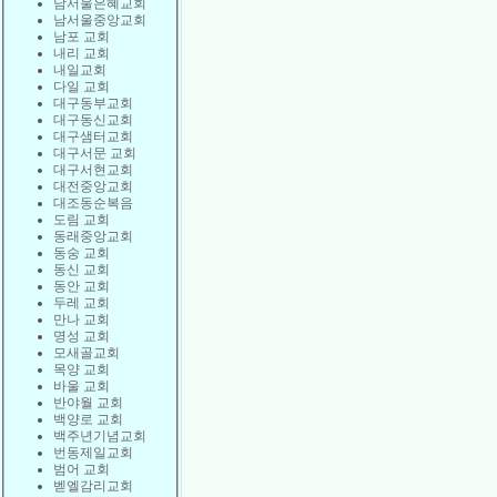
남서울은혜교회
남서울중앙교회
남포 교회
내리 교회
내일교회
다일 교회
대구동부교회
대구동신교회
대구샘터교회
대구서문 교회
대구서현교회
대전중앙교회
대조동순복음
도림 교회
동래중앙교회
동숭 교회
동신 교회
동안 교회
두레 교회
만나 교회
명성 교회
모새골교회
목양 교회
바울 교회
반야월 교회
백양로 교회
백주년기념교회
번동제일교회
범어 교회
벧엘감리교회