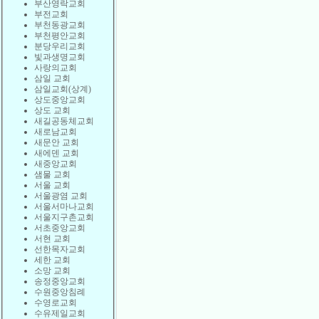
부산영락교회
부전교회
부천동광교회
부천평안교회
분당우리교회
빛과생명교회
사랑의교회
삼일 교회
삼일교회(상계)
상도중앙교회
상도 교회
새길공동체교회
새로남교회
새문안 교회
새에덴 교회
새중앙교회
샘물 교회
서울 교회
서울광염 교회
서울서마나교회
서울지구촌교회
서초중앙교회
서현 교회
선한목자교회
세한 교회
소망 교회
송정중앙교회
수원중앙침례
수영로교회
수유제일교회