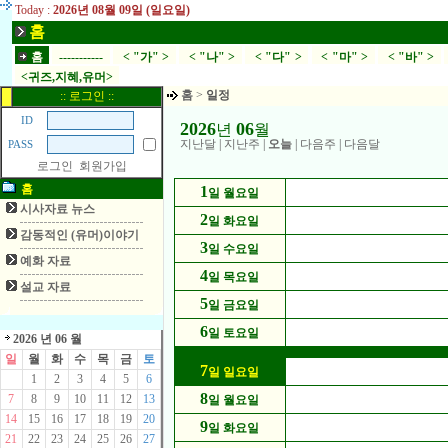
Today :
2026년 08월 09일 (일요일)
홈
홈
-----------
< "가" >
< "나" >
< "다" >
< "마" >
< "바" >
<귀즈,지혜,유머>
홈
>
일정
:: 로그인 ::
ID
2026
06
년
월
지난달
|
지난주
|
오늘
|
다음주
|
다음달
PASS
로그인
회원가입
홈
1
일 월요일
시사자료 뉴스
2
일 화요일
감동적인 (유머)이야기
3
일 수요일
예화 자료
4
일 목요일
설교 자료
5
일 금요일
6
일 토요일
2026 년 06 월
일
월
화
수
목
금
토
7
일 일요일
1
2
3
4
5
6
8
7
8
9
10
11
12
13
일 월요일
14
15
16
17
18
19
20
9
일 화요일
21
22
23
24
25
26
27