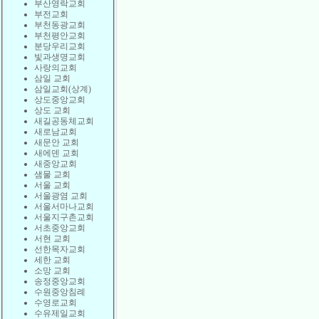
부산영락교회
부전교회
부천동광교회
부천평안교회
분당우리교회
빛과생명교회
사랑의교회
삼일 교회
삼일교회(상계)
상도중앙교회
상도 교회
새길공동체교회
새로남교회
새문안 교회
새에덴 교회
새중앙교회
샘물 교회
서울 교회
서울광염 교회
서울서마나교회
서울지구촌교회
서초중앙교회
서현 교회
선한목자교회
세한 교회
소망 교회
송정중앙교회
수원중앙침례
수영로교회
수유제일교회