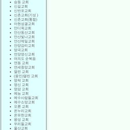
승동 교회
신길교회
신반포교회
신촌교회(기성 )
신촌교회(통합)
아현성결교회
안디옥교회
안산동산교회
안산빛나교회
안산제일교회
안양감리교회
양곡교회
언양영신교회
여의도 순복음
연동 교회
연세중앙교회
열린 교회
(용인)열린 교회
영락 교회
영신 교회
영암 교회
예능 교회
예수사람들교회
예수소망교회
오륜 교회
온누리교회
온유한교회
왕성 교회
우리들교회
울산교회