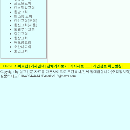
포도원교회
한남제일교회
한밭교회
한소망 교회
한신교회(분당)
한신교회(서울)
할렐루야교회
향린교회
향상교회
해오름교회
호산나교회
효민교회
|
Home
|
사이트맵
|
기사검색
|
전체기사보기
|
기사제보
|
___
|
개인정보 취급방침
|
Copyright by 설교신문 자료를 다른사이트로 무단복사,전제 절대금합니다(추적장치有)
질문하세요 010-4394-4414 /E-mail:v919@naver.com