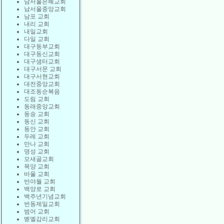
남서울은혜교회
남서울중앙교회
남포 교회
내리 교회
내일교회
다일 교회
대구동부교회
대구동신교회
대구샘터교회
대구서문 교회
대구서현교회
대전중앙교회
대조동순복음
도림 교회
동래중앙교회
동숭 교회
동신 교회
동안 교회
두레 교회
만나 교회
명성 교회
모새골교회
목양 교회
바울 교회
반야월 교회
백양로 교회
백주년기념교회
번동제일교회
범어 교회
벧엘감리교회