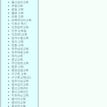
울산감리교회
유평교회
원일 교회
월광 교회
은평 교회
은혜와진리교회
이한규 목사
인천방주교회
인천 순복음
인천제2교회
임마누엘교회
장석 교회
장충 교회
전주남성교회
전주태평교회
제자교회
종교교회
주안장로교회
중문 교회
중앙성결교회
지구촌 교회
지구촌교회(조)
청주서남교회
청파감리교회
충신교회(박)
충신교회(안)
치유하는교회
캘거리교회
평안의교회
풍성한교회