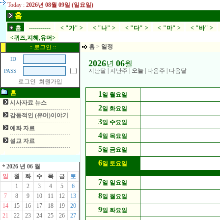
Today :
2026년 08월 09일 (일요일)
홈
홈
-----------
< "가" >
< "나" >
< "다" >
< "마" >
< "바" >
<귀즈,지혜,유머>
홈
>
일정
:: 로그인 ::
ID
2026
06
년
월
지난달
|
지난주
|
오늘
|
다음주
|
다음달
PASS
로그인
회원가입
홈
1
일 월요일
시사자료 뉴스
2
일 화요일
감동적인 (유머)이야기
3
일 수요일
예화 자료
4
일 목요일
설교 자료
5
일 금요일
6
일 토요일
2026 년 06 월
일
월
화
수
목
금
토
7
일 일요일
1
2
3
4
5
6
8
7
8
9
10
11
12
13
일 월요일
14
15
16
17
18
19
20
9
일 화요일
21
22
23
24
25
26
27