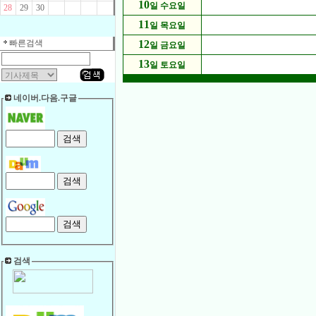
10
일 수요일
28
29
30
11
일 목요일
빠른검색
12
일 금요일
13
일 토요일
네이버.다음.구글
검색