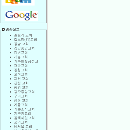
방송설교
갈릴리 교회
갈보리(강)교회
강남 교회
강남중앙교회
강변교회
개봉교회
거룩한빛광성교
경동교회
경향교회
고척교회
과천 교회
광림 교회
광명 교회
광주중앙교회
구미교회
금란 교회
기둥교회
기쁜소식교회
기쁨의교회
김해제일교회
꿈의교회
남서울 교회