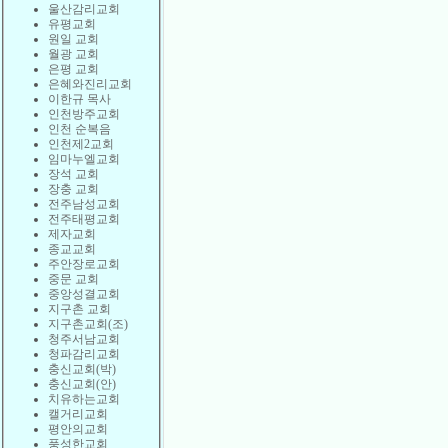
울산감리교회
유평교회
원일 교회
월광 교회
은평 교회
은혜와진리교회
이한규 목사
인천방주교회
인천 순복음
인천제2교회
임마누엘교회
장석 교회
장충 교회
전주남성교회
전주태평교회
제자교회
종교교회
주안장로교회
중문 교회
중앙성결교회
지구촌 교회
지구촌교회(조)
청주서남교회
청파감리교회
충신교회(박)
충신교회(안)
치유하는교회
캘거리교회
평안의교회
풍성한교회