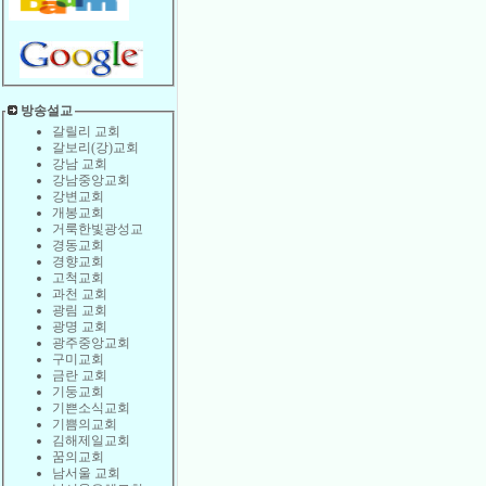
방송설교
갈릴리 교회
갈보리(강)교회
강남 교회
강남중앙교회
강변교회
개봉교회
거룩한빛광성교
경동교회
경향교회
고척교회
과천 교회
광림 교회
광명 교회
광주중앙교회
구미교회
금란 교회
기둥교회
기쁜소식교회
기쁨의교회
김해제일교회
꿈의교회
남서울 교회