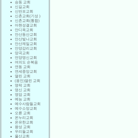
승동 교회
신길교회
신반포교회
신촌교회(기성 )
신촌교회(통합)
아현성결교회
안디옥교회
안산동산교회
안산빛나교회
안산제일교회
안양감리교회
양곡교회
언양영신교회
여의도 순복음
연동 교회
연세중앙교회
열린 교회
(용인)열린 교회
영락 교회
영신 교회
영암 교회
예능 교회
예수사람들교회
예수소망교회
오륜 교회
온누리교회
온유한교회
왕성 교회
우리들교회
울산교회