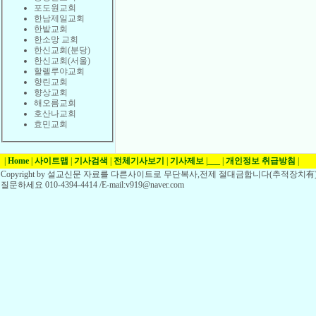
포도원교회
한남제일교회
한밭교회
한소망 교회
한신교회(분당)
한신교회(서울)
할렐루야교회
향린교회
향상교회
해오름교회
호산나교회
효민교회
|
Home
|
사이트맵
|
기사검색
|
전체기사보기
|
기사제보
|
___
|
개인정보 취급방침
|
Copyright by 설교신문 자료를 다른사이트로 무단복사,전제 절대금합니다(추적장치有)
질문하세요 010-4394-4414 /E-mail:v919@naver.com