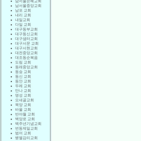
남서울은혜교회
남서울중앙교회
남포 교회
내리 교회
내일교회
다일 교회
대구동부교회
대구동신교회
대구샘터교회
대구서문 교회
대구서현교회
대전중앙교회
대조동순복음
도림 교회
동래중앙교회
동숭 교회
동신 교회
동안 교회
두레 교회
만나 교회
명성 교회
모새골교회
목양 교회
바울 교회
반야월 교회
백양로 교회
백주년기념교회
번동제일교회
범어 교회
벧엘감리교회