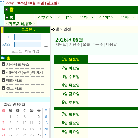
Today :
2026년 08월 09일 (일요일)
홈
홈
-----------
< "가" >
< "나" >
< "다" >
< "마" >
< "바" >
<귀즈,지혜,유머>
홈
>
일정
:: 로그인 ::
ID
2026
06
년
월
지난달
|
지난주
|
오늘
|
다음주
|
다음달
PASS
로그인
회원가입
홈
1
일 월요일
시사자료 뉴스
2
일 화요일
감동적인 (유머)이야기
3
일 수요일
예화 자료
4
일 목요일
설교 자료
5
일 금요일
6
일 토요일
2026 년 06 월
일
월
화
수
목
금
토
7
일 일요일
1
2
3
4
5
6
8
7
8
9
10
11
12
13
일 월요일
14
15
16
17
18
19
20
9
일 화요일
21
22
23
24
25
26
27