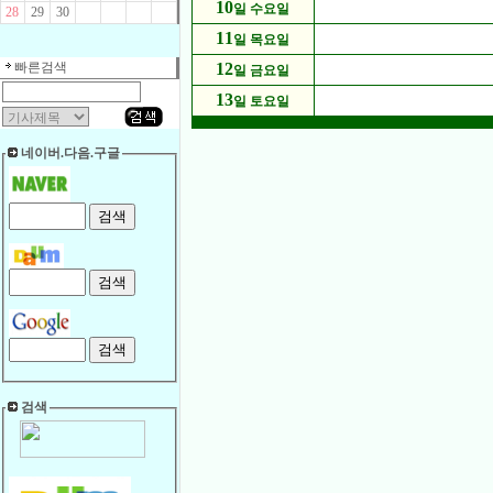
10
일 수요일
28
29
30
11
일 목요일
빠른검색
12
일 금요일
13
일 토요일
네이버.다음.구글
검색