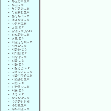
부산영락교회
부전교회
부천동광교회
부천평안교회
분당우리교회
빛과생명교회
사랑의교회
삼일 교회
삼일교회(상계)
상도중앙교회
상도 교회
새길공동체교회
새로남교회
새문안 교회
새에덴 교회
새중앙교회
샘물 교회
서울 교회
서울광염 교회
서울서마나교회
서울지구촌교회
서초중앙교회
서현 교회
선한목자교회
세한 교회
소망 교회
송정중앙교회
수원중앙침례
수영로교회
수유제일교회