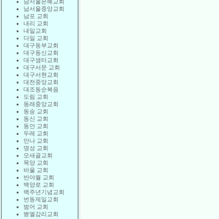
남서울은혜교회
남서울중앙교회
남포 교회
내리 교회
내일교회
다일 교회
대구동부교회
대구동신교회
대구샘터교회
대구서문 교회
대구서현교회
대전중앙교회
대조동순복음
도림 교회
동래중앙교회
동숭 교회
동신 교회
동안 교회
두레 교회
만나 교회
명성 교회
모새골교회
목양 교회
바울 교회
반야월 교회
백양로 교회
백주년기념교회
번동제일교회
범어 교회
벧엘감리교회