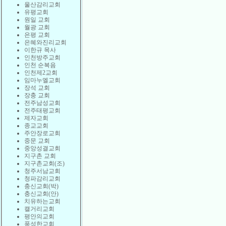
울산감리교회
유평교회
원일 교회
월광 교회
은평 교회
은혜와진리교회
이한규 목사
인천방주교회
인천 순복음
인천제2교회
임마누엘교회
장석 교회
장충 교회
전주남성교회
전주태평교회
제자교회
종교교회
주안장로교회
중문 교회
중앙성결교회
지구촌 교회
지구촌교회(조)
청주서남교회
청파감리교회
충신교회(박)
충신교회(안)
치유하는교회
캘거리교회
평안의교회
풍성한교회