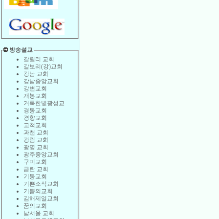
방송설교
갈릴리 교회
갈보리(강)교회
강남 교회
강남중앙교회
강변교회
개봉교회
거룩한빛광성교
경동교회
경향교회
고척교회
과천 교회
광림 교회
광명 교회
광주중앙교회
구미교회
금란 교회
기둥교회
기쁜소식교회
기쁨의교회
김해제일교회
꿈의교회
남서울 교회