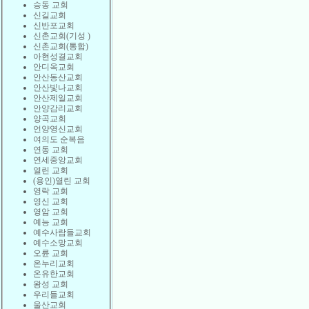
승동 교회
신길교회
신반포교회
신촌교회(기성 )
신촌교회(통합)
아현성결교회
안디옥교회
안산동산교회
안산빛나교회
안산제일교회
안양감리교회
양곡교회
언양영신교회
여의도 순복음
연동 교회
연세중앙교회
열린 교회
(용인)열린 교회
영락 교회
영신 교회
영암 교회
예능 교회
예수사람들교회
예수소망교회
오륜 교회
온누리교회
온유한교회
왕성 교회
우리들교회
울산교회