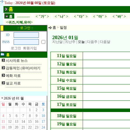
Today :
2026년 08월 08일 (토요일)
홈
홈
-----------
< "가" >
< "나" >
< "다" >
< "마" >
< "바" >
<귀즈,지혜,유머>
홈
>
일정
:: 로그인 ::
ID
2026
01
년
월
지난달
|
지난주
|
오늘
|
다음주
|
다음달
PASS
로그인
회원가입
홈
11
일 일요일
시사자료 뉴스
12
일 월요일
감동적인 (유머)이야기
13
일 화요일
예화 자료
14
일 수요일
설교 자료
15
일 목요일
16
일 금요일
2026 년 01 월
17
일
월
화
수
목
금
토
일 토요일
1
2
3
18
4
5
6
7
8
9
10
일 일요일
11
12
13
14
15
16
17
19
일 월요일
18
19
20
21
22
23
24