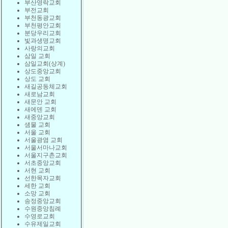
부산영락교회
부전교회
부천동광교회
부천평안교회
분당우리교회
빛과생명교회
사랑의교회
삼일 교회
삼일교회(상계)
상도중앙교회
상도 교회
새길공동체교회
새로남교회
새문안 교회
새에덴 교회
새중앙교회
샘물 교회
서울 교회
서울광염 교회
서울서마나교회
서울지구촌교회
서초중앙교회
서현 교회
선한목자교회
세한 교회
소망 교회
송정중앙교회
수원중앙침례
수영로교회
수유제일교회