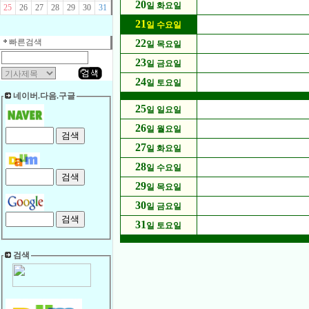
20
일 화요일
25
26
27
28
29
30
31
21
일 수요일
빠른검색
22
일 목요일
23
일 금요일
24
일 토요일
네이버.다음.구글
25
일 일요일
26
일 월요일
27
일 화요일
28
일 수요일
29
일 목요일
30
일 금요일
31
일 토요일
검색