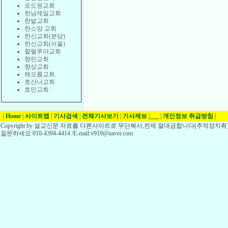
포도원교회
한남제일교회
한밭교회
한소망 교회
한신교회(분당)
한신교회(서울)
할렐루야교회
향린교회
향상교회
해오름교회
호산나교회
효민교회
|
Home
|
사이트맵
|
기사검색
|
전체기사보기
|
기사제보
|
___
|
개인정보 취급방침
|
Copyright by 설교신문 자료를 다른사이트로 무단복사,전제 절대금합니다(추적장치有)
질문하세요 010-4394-4414 /E-mail:v919@naver.com