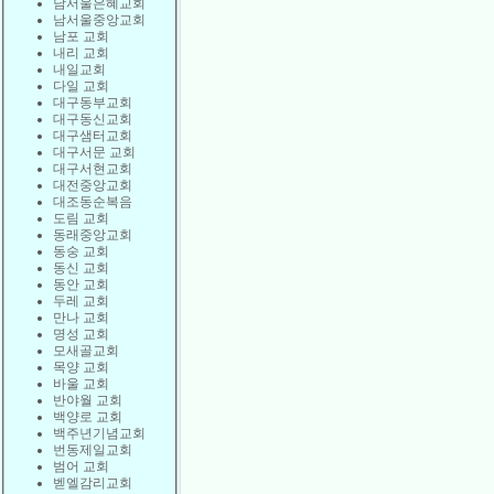
남서울은혜교회
남서울중앙교회
남포 교회
내리 교회
내일교회
다일 교회
대구동부교회
대구동신교회
대구샘터교회
대구서문 교회
대구서현교회
대전중앙교회
대조동순복음
도림 교회
동래중앙교회
동숭 교회
동신 교회
동안 교회
두레 교회
만나 교회
명성 교회
모새골교회
목양 교회
바울 교회
반야월 교회
백양로 교회
백주년기념교회
번동제일교회
범어 교회
벧엘감리교회