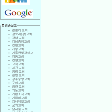
방송설교
갈릴리 교회
갈보리(강)교회
강남 교회
강남중앙교회
강변교회
개봉교회
거룩한빛광성교
경동교회
경향교회
고척교회
과천 교회
광림 교회
광명 교회
광주중앙교회
구미교회
금란 교회
기둥교회
기쁜소식교회
기쁨의교회
김해제일교회
꿈의교회
남서울 교회