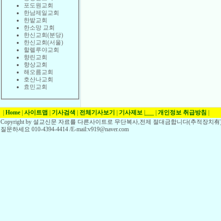
포도원교회
한남제일교회
한밭교회
한소망 교회
한신교회(분당)
한신교회(서울)
할렐루야교회
향린교회
향상교회
해오름교회
호산나교회
효민교회
|
Home
|
사이트맵
|
기사검색
|
전체기사보기
|
기사제보
|
___
|
개인정보 취급방침
|
Copyright by 설교신문 자료를 다른사이트로 무단복사,전제 절대금합니다(추적장치有)
질문하세요 010-4394-4414 /E-mail:v919@naver.com