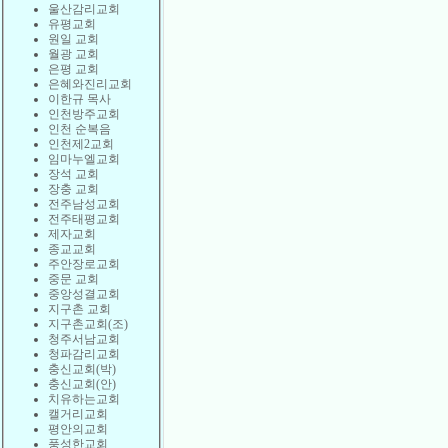
울산감리교회
유평교회
원일 교회
월광 교회
은평 교회
은혜와진리교회
이한규 목사
인천방주교회
인천 순복음
인천제2교회
임마누엘교회
장석 교회
장충 교회
전주남성교회
전주태평교회
제자교회
종교교회
주안장로교회
중문 교회
중앙성결교회
지구촌 교회
지구촌교회(조)
청주서남교회
청파감리교회
충신교회(박)
충신교회(안)
치유하는교회
캘거리교회
평안의교회
풍성한교회