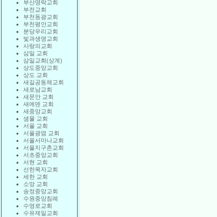
부산영락교회
부전교회
부천동광교회
부천평안교회
분당우리교회
빛과생명교회
사랑의교회
삼일 교회
삼일교회(상계)
상도중앙교회
상도 교회
새길공동체교회
새로남교회
새문안 교회
새에덴 교회
새중앙교회
샘물 교회
서울 교회
서울광염 교회
서울서마나교회
서울지구촌교회
서초중앙교회
서현 교회
선한목자교회
세한 교회
소망 교회
송정중앙교회
수원중앙침례
수영로교회
수유제일교회