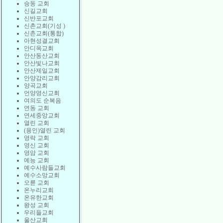
승동 교회
신길교회
신반포교회
신촌교회(기성 )
신촌교회(통합)
아현성결교회
안디옥교회
안산동산교회
안산빛나교회
안산제일교회
안양감리교회
양곡교회
언양영신교회
여의도 순복음
연동 교회
연세중앙교회
열린 교회
(용인)열린 교회
영락 교회
영신 교회
영암 교회
예능 교회
예수사람들교회
예수소망교회
오륜 교회
온누리교회
온유한교회
왕성 교회
우리들교회
울산교회