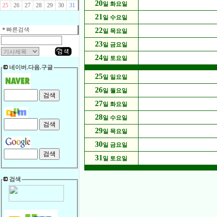
20
일 화요일
25
26
27
28
29
30
31
21
일 수요일
빠른검색
22
일 목요일
23
일 금요일
24
일 토요일
네이버.다음.구글
25
일 일요일
26
일 월요일
27
일 화요일
28
일 수요일
29
일 목요일
30
일 금요일
31
일 토요일
검색