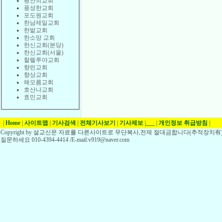
평안의교회
풍성한교회
포도원교회
한남제일교회
한밭교회
한소망 교회
한신교회(분당)
한신교회(서울)
할렐루야교회
향린교회
향상교회
해오름교회
호산나교회
효민교회
|
Home
|
사이트맵
|
기사검색
|
전체기사보기
|
기사제보
|
___
|
개인정보 취급방침
|
Copyright by 설교신문 자료를 다른사이트로 무단복사,전제 절대금합니다(추적장치有)
질문하세요 010-4394-4414 /E-mail:v919@naver.com