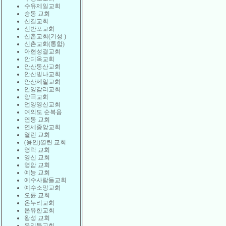
수유제일교회
승동 교회
신길교회
신반포교회
신촌교회(기성 )
신촌교회(통합)
아현성결교회
안디옥교회
안산동산교회
안산빛나교회
안산제일교회
안양감리교회
양곡교회
언양영신교회
여의도 순복음
연동 교회
연세중앙교회
열린 교회
(용인)열린 교회
영락 교회
영신 교회
영암 교회
예능 교회
예수사람들교회
예수소망교회
오륜 교회
온누리교회
온유한교회
왕성 교회
우리들교회