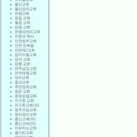
울산교회
울산감리교회
유평교회
원일 교회
월광 교회
은평 교회
은혜와진리교회
이한규 목사
인천방주교회
인천 순복음
인천제2교회
임마누엘교회
장석 교회
장충 교회
전주남성교회
전주태평교회
제자교회
종교교회
주안장로교회
중문 교회
중앙성결교회
지구촌 교회
지구촌교회(조)
청주서남교회
청파감리교회
충신교회(박)
충신교회(안)
치유하는교회
캘거리교회