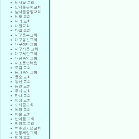
남서울 교회
남서울은혜교회
남서울중앙교회
남포 교회
내리 교회
내일교회
다일 교회
대구동부교회
대구동신교회
대구샘터교회
대구서문 교회
대구서현교회
대전중앙교회
대조동순복음
도림 교회
동래중앙교회
동숭 교회
동신 교회
동안 교회
두레 교회
만나 교회
명성 교회
모새골교회
목양 교회
바울 교회
반야월 교회
백양로 교회
백주년기념교회
번동제일교회
범어 교회