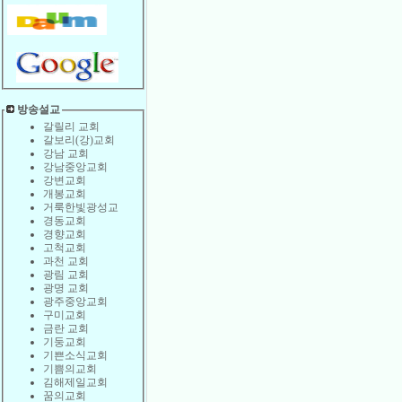
방송설교
갈릴리 교회
갈보리(강)교회
강남 교회
강남중앙교회
강변교회
개봉교회
거룩한빛광성교
경동교회
경향교회
고척교회
과천 교회
광림 교회
광명 교회
광주중앙교회
구미교회
금란 교회
기둥교회
기쁜소식교회
기쁨의교회
김해제일교회
꿈의교회