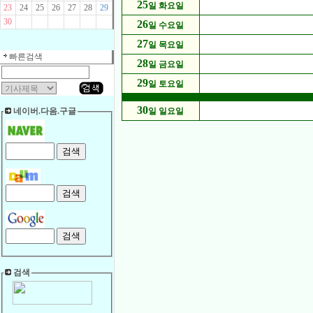
25
일 화요일
23
24
25
26
27
28
29
30
26
일 수요일
27
일 목요일
빠른검색
28
일 금요일
29
일 토요일
30
네이버.다음.구글
일 일요일
검색