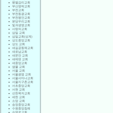
벧엘감리교회
부산영락교회
부전교회
부천동광교회
부천평안교회
분당우리교회
빛과생명교회
사랑의교회
삼일 교회
삼일교회(상계)
상도중앙교회
상도 교회
새길공동체교회
새로남교회
새문안 교회
새에덴 교회
새중앙교회
샘물 교회
서울 교회
서울광염 교회
서울서마나교회
서울지구촌교회
서초중앙교회
서현 교회
선한목자교회
세한 교회
소망 교회
송정중앙교회
수원중앙침례
수영로교회