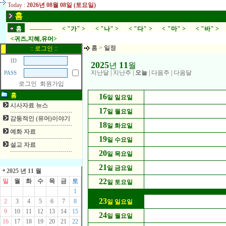
Today :
2026년 08월 08일 (토요일)
홈
홈
-----------
< "가" >
< "나" >
< "다" >
< "마" >
< "바" >
<귀즈,지혜,유머>
홈
>
일정
:: 로그인 ::
ID
2025
11
년
월
지난달
|
지난주
|
오늘
|
다음주
|
다음달
PASS
로그인
회원가입
홈
16
일 일요일
시사자료 뉴스
17
일 월요일
감동적인 (유머)이야기
18
일 화요일
예화 자료
19
일 수요일
설교 자료
20
일 목요일
21
일 금요일
2025 년 11 월
22
일
월
화
수
목
금
토
일 토요일
1
23
2
3
4
5
6
7
8
일 일요일
9
10
11
12
13
14
15
24
일 월요일
16
17
18
19
20
21
22