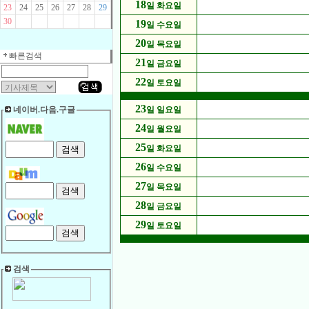
18
일 화요일
23
24
25
26
27
28
29
30
19
일 수요일
20
일 목요일
빠른검색
21
일 금요일
22
일 토요일
23
네이버.다음.구글
일 일요일
24
일 월요일
25
일 화요일
26
일 수요일
27
일 목요일
28
일 금요일
29
일 토요일
검색