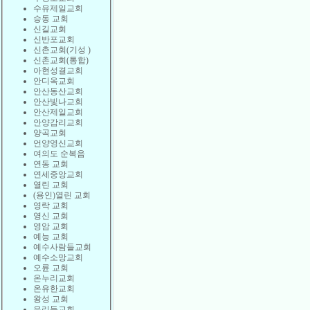
수유제일교회
승동 교회
신길교회
신반포교회
신촌교회(기성 )
신촌교회(통합)
아현성결교회
안디옥교회
안산동산교회
안산빛나교회
안산제일교회
안양감리교회
양곡교회
언양영신교회
여의도 순복음
연동 교회
연세중앙교회
열린 교회
(용인)열린 교회
영락 교회
영신 교회
영암 교회
예능 교회
예수사람들교회
예수소망교회
오륜 교회
온누리교회
온유한교회
왕성 교회
우리들교회