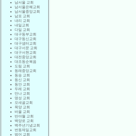
남서울 교회
남서울은혜교회
남서울중앙교회
남포 교회
내리 교회
내일교회
다일 교회
대구동부교회
대구동신교회
대구샘터교회
대구서문 교회
대구서현교회
대전중앙교회
대조동순복음
도림 교회
동래중앙교회
동숭 교회
동신 교회
동안 교회
두레 교회
만나 교회
명성 교회
모새골교회
목양 교회
바울 교회
반야월 교회
백양로 교회
백주년기념교회
번동제일교회
범어 교회