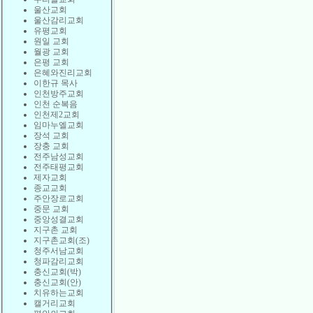
울산교회
울산감리교회
유평교회
원일 교회
월광 교회
은평 교회
은혜와진리교회
이한규 목사
인천방주교회
인천 순복음
인천제2교회
임마누엘교회
장석 교회
장충 교회
전주남성교회
전주태평교회
제자교회
종교교회
주안장로교회
중문 교회
중앙성결교회
지구촌 교회
지구촌교회(조)
청주서남교회
청파감리교회
충신교회(박)
충신교회(안)
치유하는교회
캘거리교회