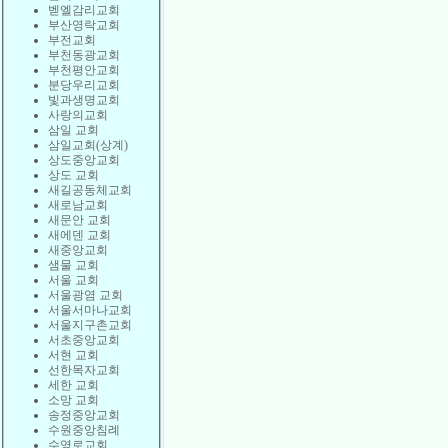
벧엘감리교회
부산영락교회
부전교회
부천동광교회
부천평안교회
분당우리교회
빛과생명교회
사랑의교회
삼일 교회
삼일교회(상계)
상도중앙교회
상도 교회
새길공동체교회
새로남교회
새문안 교회
새에덴 교회
새중앙교회
샘물 교회
서울 교회
서울광염 교회
서울서마나교회
서울지구촌교회
서초중앙교회
서현 교회
선한목자교회
세한 교회
소망 교회
송정중앙교회
수원중앙침례
수영로교회