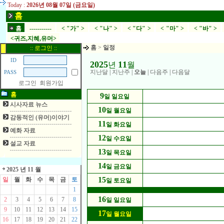
Today :
2026년 08월 07일 (금요일)
홈
홈
-----------
< "가" >
< "나" >
< "다" >
< "마" >
< "바" >
<귀즈,지혜,유머>
홈
>
일정
:: 로그인 ::
ID
2025
11
년
월
지난달
|
지난주
|
오늘
|
다음주
|
다음달
PASS
로그인
회원가입
홈
9
일 일요일
시사자료 뉴스
10
일 월요일
감동적인 (유머)이야기
11
일 화요일
예화 자료
12
일 수요일
설교 자료
13
일 목요일
14
일 금요일
2025 년 11 월
15
일
월
화
수
목
금
토
일 토요일
1
16
2
3
4
5
6
7
8
일 일요일
9
10
11
12
13
14
15
17
일 월요일
16
17
18
19
20
21
22