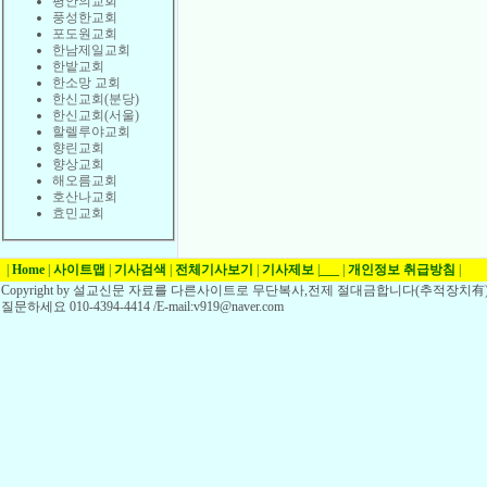
평안의교회
풍성한교회
포도원교회
한남제일교회
한밭교회
한소망 교회
한신교회(분당)
한신교회(서울)
할렐루야교회
향린교회
향상교회
해오름교회
호산나교회
효민교회
|
Home
|
사이트맵
|
기사검색
|
전체기사보기
|
기사제보
|
___
|
개인정보 취급방침
|
Copyright by 설교신문 자료를 다른사이트로 무단복사,전제 절대금합니다(추적장치有)
질문하세요 010-4394-4414 /E-mail:v919@naver.com