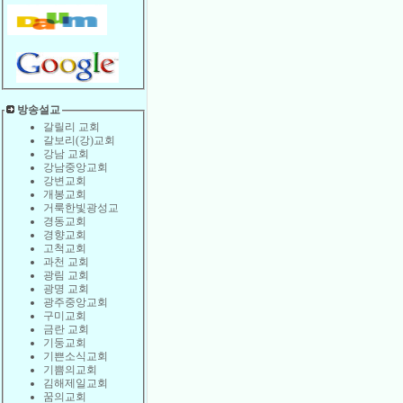
방송설교
갈릴리 교회
갈보리(강)교회
강남 교회
강남중앙교회
강변교회
개봉교회
거룩한빛광성교
경동교회
경향교회
고척교회
과천 교회
광림 교회
광명 교회
광주중앙교회
구미교회
금란 교회
기둥교회
기쁜소식교회
기쁨의교회
김해제일교회
꿈의교회