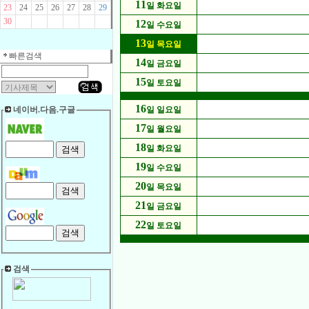
11
일 화요일
23
24
25
26
27
28
29
30
12
일 수요일
13
일 목요일
빠른검색
14
일 금요일
15
일 토요일
16
네이버.다음.구글
일 일요일
17
일 월요일
18
일 화요일
19
일 수요일
20
일 목요일
21
일 금요일
22
일 토요일
검색