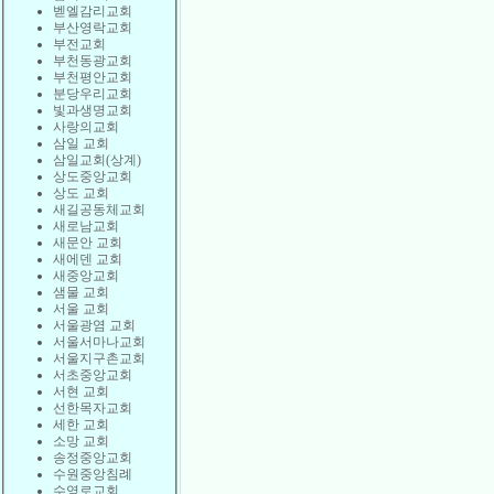
벧엘감리교회
부산영락교회
부전교회
부천동광교회
부천평안교회
분당우리교회
빛과생명교회
사랑의교회
삼일 교회
삼일교회(상계)
상도중앙교회
상도 교회
새길공동체교회
새로남교회
새문안 교회
새에덴 교회
새중앙교회
샘물 교회
서울 교회
서울광염 교회
서울서마나교회
서울지구촌교회
서초중앙교회
서현 교회
선한목자교회
세한 교회
소망 교회
송정중앙교회
수원중앙침례
수영로교회