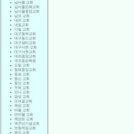
남서울 교회
남서울은혜교회
남서울중앙교회
남포 교회
내리 교회
내일교회
다일 교회
대구동부교회
대구동신교회
대구샘터교회
대구서문 교회
대구서현교회
대전중앙교회
대조동순복음
도림 교회
동래중앙교회
동숭 교회
동신 교회
동안 교회
두레 교회
만나 교회
명성 교회
모새골교회
목양 교회
바울 교회
반야월 교회
백양로 교회
백주년기념교회
번동제일교회
범어 교회