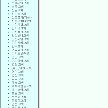
수유제일교회
승동 교회
신길교회
신반포교회
신촌교회(기성 )
신촌교회(통합)
아현성결교회
안디옥교회
안산동산교회
안산빛나교회
안산제일교회
안양감리교회
양곡교회
언양영신교회
여의도 순복음
연동 교회
연세중앙교회
열린 교회
(용인)열린 교회
영락 교회
영신 교회
영암 교회
예능 교회
예수사람들교회
예수소망교회
오륜 교회
온누리교회
온유한교회
왕성 교회
우리들교회