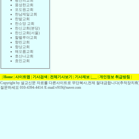
평안의교회
풍성한교회
포도원교회
한남제일교회
한밭교회
한소망 교회
한신교회(분당)
한신교회(서울)
할렐루야교회
향린교회
향상교회
해오름교회
호산나교회
효민교회
|
Home
|
사이트맵
|
기사검색
|
전체기사보기
|
기사제보
|
___
|
개인정보 취급방침
|
Copyright by 설교신문 자료를 다른사이트로 무단복사,전제 절대금합니다(추적장치有)
질문하세요 010-4394-4414 /E-mail:v919@naver.com