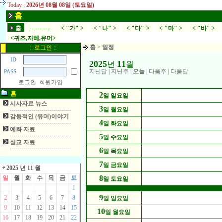
Today :
2026년 08월 08일 (토요일)
홈
홈
-----------
< "가" >
< "나" >
< "다" >
< "마" >
< "바" >
<귀즈,지혜,유머>
홈
>
일정
:: 로그인 ::
ID
2025
11
년
월
지난달
|
지난주
|
오늘
|
다음주
|
다음달
PASS
로그인
회원가입
홈
2
일 일요일
시사자료 뉴스
3
일 월요일
감동적인 (유머)이야기
4
일 화요일
예화 자료
5
일 수요일
설교 자료
6
일 목요일
7
일 금요일
2025 년 11 월
8
일
월
화
수
목
금
토
일 토요일
1
9
2
3
4
5
6
7
8
일 일요일
9
10
11
12
13
14
15
10
일 월요일
16
17
18
19
20
21
22