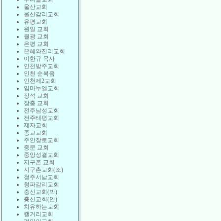
울산교회
울산감리교회
유평교회
원일 교회
월광 교회
은평 교회
은혜와진리교회
이한규 목사
인천방주교회
인천 순복음
인천제2교회
임마누엘교회
장석 교회
장충 교회
전주남성교회
전주태평교회
제자교회
종교교회
주안장로교회
중문 교회
중앙성결교회
지구촌 교회
지구촌교회(조)
청주서남교회
청파감리교회
충신교회(박)
충신교회(안)
치유하는교회
캘거리교회