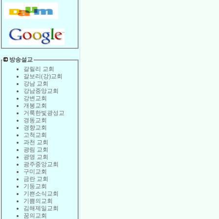
방송설교
갈릴리 교회
갈보리(강)교회
강남 교회
강남중앙교회
강변교회
개봉교회
거룩한빛광성교
경동교회
경향교회
고척교회
과천 교회
광림 교회
광명 교회
광주중앙교회
구미교회
금란 교회
기둥교회
기쁜소식교회
기쁨의교회
김해제일교회
꿈의교회