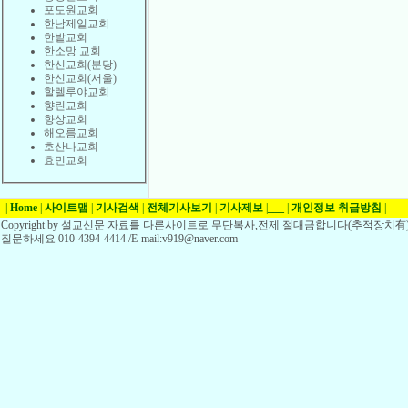
포도원교회
한남제일교회
한밭교회
한소망 교회
한신교회(분당)
한신교회(서울)
할렐루야교회
향린교회
향상교회
해오름교회
호산나교회
효민교회
|
Home
|
사이트맵
|
기사검색
|
전체기사보기
|
기사제보
|
___
|
개인정보 취급방침
|
Copyright by 설교신문 자료를 다른사이트로 무단복사,전제 절대금합니다(추적장치有)
질문하세요 010-4394-4414 /E-mail:v919@naver.com