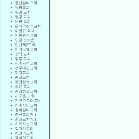
울산감리교회
유평교회
원일 교회
월광 교회
은평 교회
은혜와진리교회
이한규 목사
인천방주교회
인천 순복음
인천제2교회
임마누엘교회
장석 교회
장충 교회
전주남성교회
전주태평교회
제자교회
종교교회
주안장로교회
중문 교회
중앙성결교회
지구촌 교회
지구촌교회(조)
청주서남교회
청파감리교회
충신교회(박)
충신교회(안)
치유하는교회
캘거리교회
평안의교회
풍성한교회