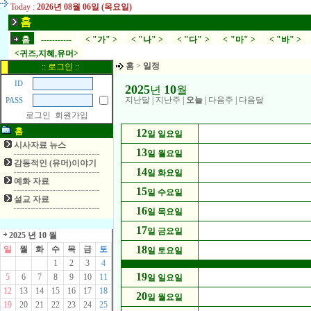
Today :
2026년 08월 06일 (목요일)
홈
홈
-----------
< "가" >
< "나" >
< "다" >
< "마" >
< "바" >
<귀즈,지혜,유머>
홈
>
일정
:: 로그인 ::
ID
2025
10
년
월
지난달
|
지난주
|
오늘
|
다음주
|
다음달
PASS
로그인
회원가입
홈
12
일 일요일
시사자료 뉴스
13
일 월요일
감동적인 (유머)이야기
14
일 화요일
예화 자료
15
일 수요일
설교 자료
16
일 목요일
17
일 금요일
2025 년 10 월
18
일
월
화
수
목
금
토
일 토요일
1
2
3
4
19
5
6
7
8
9
10
11
일 일요일
12
13
14
15
16
17
18
20
일 월요일
19
20
21
22
23
24
25