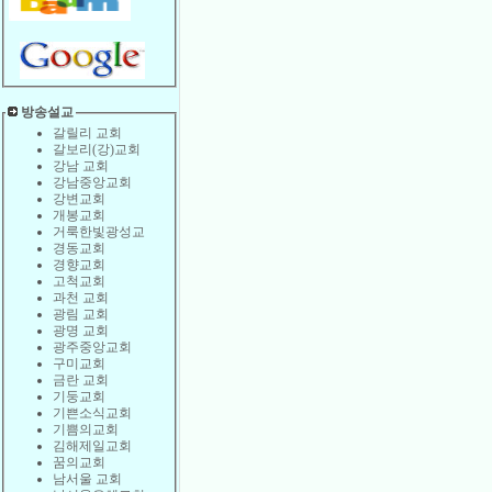
방송설교
갈릴리 교회
갈보리(강)교회
강남 교회
강남중앙교회
강변교회
개봉교회
거룩한빛광성교
경동교회
경향교회
고척교회
과천 교회
광림 교회
광명 교회
광주중앙교회
구미교회
금란 교회
기둥교회
기쁜소식교회
기쁨의교회
김해제일교회
꿈의교회
남서울 교회