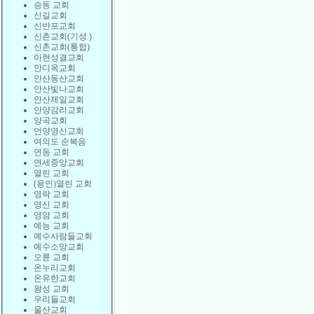
승동 교회
신길교회
신반포교회
신촌교회(기성 )
신촌교회(통합)
아현성결교회
안디옥교회
안산동산교회
안산빛나교회
안산제일교회
안양감리교회
양곡교회
언양영신교회
여의도 순복음
연동 교회
연세중앙교회
열린 교회
(용인)열린 교회
영락 교회
영신 교회
영암 교회
예능 교회
예수사람들교회
예수소망교회
오륜 교회
온누리교회
온유한교회
왕성 교회
우리들교회
울산교회