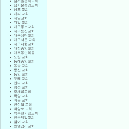
남서울은혜교회
남서울중앙교회
남포 교회
내리 교회
내일교회
다일 교회
대구동부교회
대구동신교회
대구샘터교회
대구서문 교회
대구서현교회
대전중앙교회
대조동순복음
도림 교회
동래중앙교회
동숭 교회
동신 교회
동안 교회
두레 교회
만나 교회
명성 교회
모새골교회
목양 교회
바울 교회
반야월 교회
백양로 교회
백주년기념교회
번동제일교회
범어 교회
벧엘감리교회