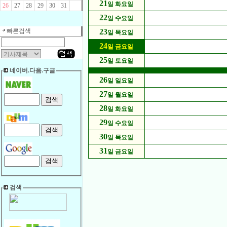
21
일 화요일
26
27
28
29
30
31
22
일 수요일
빠른검색
23
일 목요일
24
일 금요일
25
일 토요일
네이버.다음.구글
26
일 일요일
27
일 월요일
28
일 화요일
29
일 수요일
30
일 목요일
31
일 금요일
검색