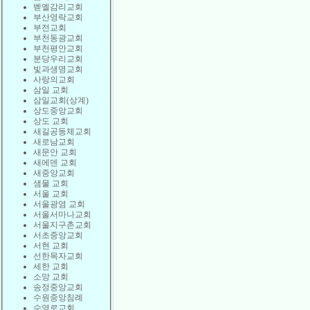
벧엘감리교회
부산영락교회
부전교회
부천동광교회
부천평안교회
분당우리교회
빛과생명교회
사랑의교회
삼일 교회
삼일교회(상계)
상도중앙교회
상도 교회
새길공동체교회
새로남교회
새문안 교회
새에덴 교회
새중앙교회
샘물 교회
서울 교회
서울광염 교회
서울서마나교회
서울지구촌교회
서초중앙교회
서현 교회
선한목자교회
세한 교회
소망 교회
송정중앙교회
수원중앙침례
수영로교회