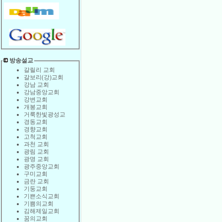
방송설교
갈릴리 교회
갈보리(강)교회
강남 교회
강남중앙교회
강변교회
개봉교회
거룩한빛광성교
경동교회
경향교회
고척교회
과천 교회
광림 교회
광명 교회
광주중앙교회
구미교회
금란 교회
기둥교회
기쁜소식교회
기쁨의교회
김해제일교회
꿈의교회