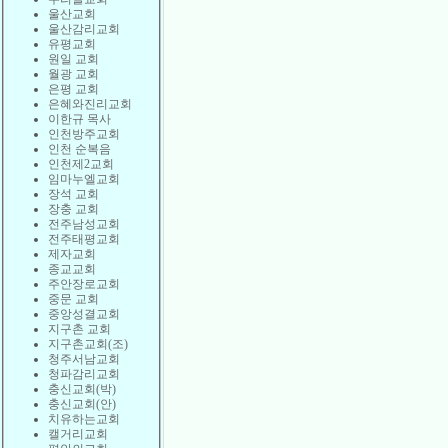
울산교회
울산감리교회
유평교회
원일 교회
월광 교회
은평 교회
은혜와진리교회
이한규 목사
인천방주교회
인천 순복음
인천제2교회
임마누엘교회
장석 교회
장충 교회
전주남성교회
전주태평교회
제자교회
종교교회
주안장로교회
중문 교회
중앙성결교회
지구촌 교회
지구촌교회(조)
청주서남교회
청파감리교회
충신교회(박)
충신교회(안)
치유하는교회
캘거리교회