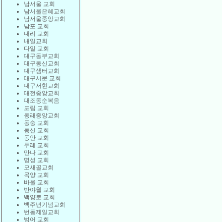
남서울 교회
남서울은혜교회
남서울중앙교회
남포 교회
내리 교회
내일교회
다일 교회
대구동부교회
대구동신교회
대구샘터교회
대구서문 교회
대구서현교회
대전중앙교회
대조동순복음
도림 교회
동래중앙교회
동숭 교회
동신 교회
동안 교회
두레 교회
만나 교회
명성 교회
모새골교회
목양 교회
바울 교회
반야월 교회
백양로 교회
백주년기념교회
번동제일교회
범어 교회