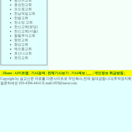
평안의교회
풍성한교회
포도원교회
한남제일교회
한밭교회
한소망 교회
한신교회(분당)
한신교회(서울)
할렐루야교회
향린교회
향상교회
해오름교회
호산나교회
효민교회
|
Home
|
사이트맵
|
기사검색
|
전체기사보기
|
기사제보
|
___
|
개인정보 취급방침
|
Copyright by 설교신문 자료를 다른사이트로 무단복사,전제 절대금합니다(추적장치有)
질문하세요 010-4394-4414 /E-mail:v919@naver.com