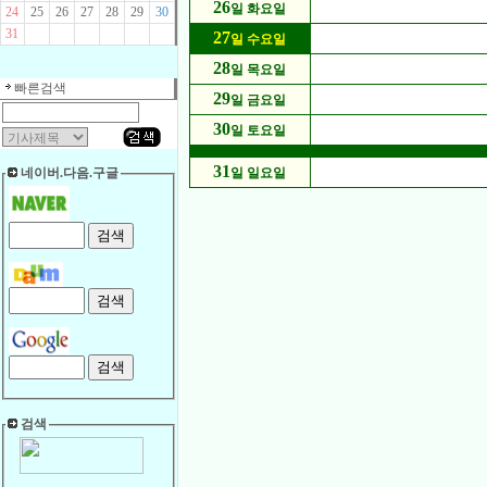
26
일 화요일
24
25
26
27
28
29
30
31
27
일 수요일
28
일 목요일
빠른검색
29
일 금요일
30
일 토요일
31
네이버.다음.구글
일 일요일
검색