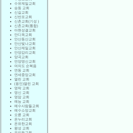
수유제일교회
승동 교회
신길교회
신반포교회
신촌교회(기성 )
신촌교회(통합)
아현성결교회
안디옥교회
안산동산교회
안산빛나교회
안산제일교회
안양감리교회
양곡교회
언양영신교회
여의도 순복음
연동 교회
연세중앙교회
열린 교회
(용인)열린 교회
영락 교회
영신 교회
영암 교회
예능 교회
예수사람들교회
예수소망교회
오륜 교회
온누리교회
온유한교회
왕성 교회
우리들교회