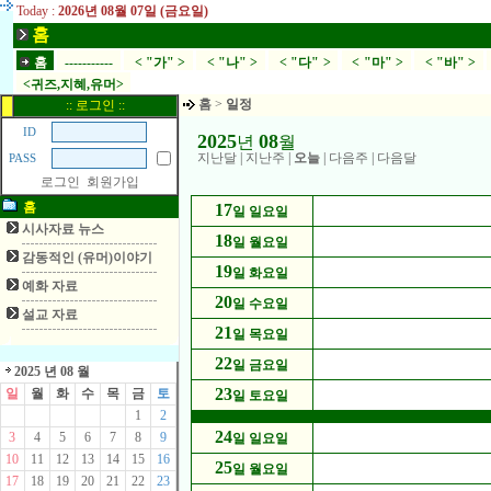
Today :
2026년 08월 07일 (금요일)
홈
홈
-----------
< "가" >
< "나" >
< "다" >
< "마" >
< "바" >
<귀즈,지혜,유머>
홈
>
일정
:: 로그인 ::
ID
2025
08
년
월
지난달
|
지난주
|
오늘
|
다음주
|
다음달
PASS
로그인
회원가입
홈
17
일 일요일
시사자료 뉴스
18
일 월요일
감동적인 (유머)이야기
19
일 화요일
예화 자료
20
일 수요일
설교 자료
21
일 목요일
22
일 금요일
2025 년 08 월
23
일
월
화
수
목
금
토
일 토요일
1
2
24
3
4
5
6
7
8
9
일 일요일
10
11
12
13
14
15
16
25
일 월요일
17
18
19
20
21
22
23