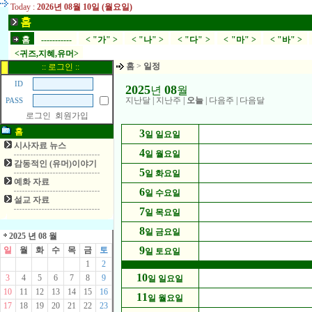
Today :
2026년 08월 10일 (월요일)
홈
홈
-----------
< "가" >
< "나" >
< "다" >
< "마" >
< "바" >
<귀즈,지혜,유머>
홈
>
일정
:: 로그인 ::
ID
2025
08
년
월
지난달
|
지난주
|
오늘
|
다음주
|
다음달
PASS
로그인
회원가입
홈
3
일 일요일
시사자료 뉴스
4
일 월요일
감동적인 (유머)이야기
5
일 화요일
예화 자료
6
일 수요일
설교 자료
7
일 목요일
8
일 금요일
2025 년 08 월
9
일
월
화
수
목
금
토
일 토요일
1
2
10
3
4
5
6
7
8
9
일 일요일
10
11
12
13
14
15
16
11
일 월요일
17
18
19
20
21
22
23