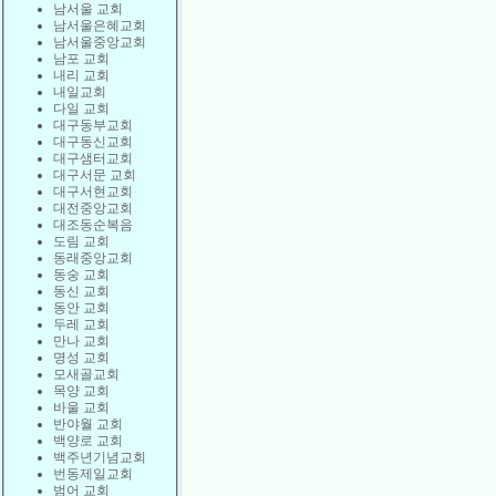
남서울 교회
남서울은혜교회
남서울중앙교회
남포 교회
내리 교회
내일교회
다일 교회
대구동부교회
대구동신교회
대구샘터교회
대구서문 교회
대구서현교회
대전중앙교회
대조동순복음
도림 교회
동래중앙교회
동숭 교회
동신 교회
동안 교회
두레 교회
만나 교회
명성 교회
모새골교회
목양 교회
바울 교회
반야월 교회
백양로 교회
백주년기념교회
번동제일교회
범어 교회