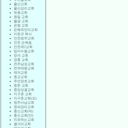
울산교회
울산감리교회
유평교회
원일 교회
월광 교회
은평 교회
은혜와진리교회
이한규 목사
인천방주교회
인천 순복음
인천제2교회
임마누엘교회
장석 교회
장충 교회
전주남성교회
전주태평교회
제자교회
종교교회
주안장로교회
중문 교회
중앙성결교회
지구촌 교회
지구촌교회(조)
청주서남교회
청파감리교회
충신교회(박)
충신교회(안)
치유하는교회
캘거리교회