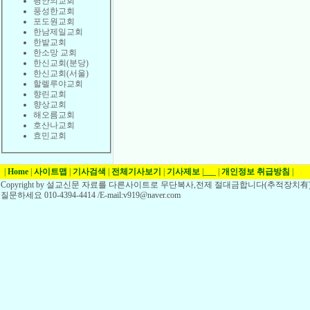
평안의교회
풍성한교회
포도원교회
한남제일교회
한밭교회
한소망 교회
한신교회(분당)
한신교회(서울)
할렐루야교회
향린교회
향상교회
해오름교회
호산나교회
효민교회
|
Home
|
사이트맵
|
기사검색
|
전체기사보기
|
기사제보
|
___
|
개인정보 취급방침
|
Copyright by 설교신문 자료를 다른사이트로 무단복사,전제 절대금합니다(추적장치有)
질문하세요 010-4394-4414 /E-mail:v919@naver.com