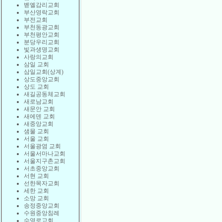
벧엘감리교회
부산영락교회
부전교회
부천동광교회
부천평안교회
분당우리교회
빛과생명교회
사랑의교회
삼일 교회
삼일교회(상계)
상도중앙교회
상도 교회
새길공동체교회
새로남교회
새문안 교회
새에덴 교회
새중앙교회
샘물 교회
서울 교회
서울광염 교회
서울서마나교회
서울지구촌교회
서초중앙교회
서현 교회
선한목자교회
세한 교회
소망 교회
송정중앙교회
수원중앙침례
수영로교회