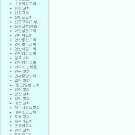
수유제일교회
승동 교회
신길교회
신반포교회
신촌교회(기성 )
신촌교회(통합)
아현성결교회
안디옥교회
안산동산교회
안산빛나교회
안산제일교회
안양감리교회
양곡교회
언양영신교회
여의도 순복음
연동 교회
연세중앙교회
열린 교회
(용인)열린 교회
영락 교회
영신 교회
영암 교회
예능 교회
예수사람들교회
예수소망교회
오륜 교회
온누리교회
온유한교회
왕성 교회
우리들교회