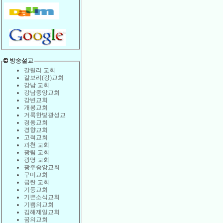
방송설교
갈릴리 교회
갈보리(강)교회
강남 교회
강남중앙교회
강변교회
개봉교회
거룩한빛광성교
경동교회
경향교회
고척교회
과천 교회
광림 교회
광명 교회
광주중앙교회
구미교회
금란 교회
기둥교회
기쁜소식교회
기쁨의교회
김해제일교회
꿈의교회