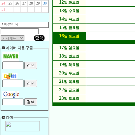
12
일 화요일
24
25
26
27
28
29
30
31
13
일 수요일
14
일 목요일
빠른검색
15
일 금요일
16
일 토요일
17
네이버.다음.구글
일 일요일
18
일 월요일
19
일 화요일
20
일 수요일
21
일 목요일
22
일 금요일
23
일 토요일
검색