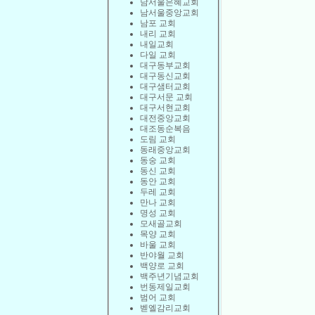
남서울은혜교회
남서울중앙교회
남포 교회
내리 교회
내일교회
다일 교회
대구동부교회
대구동신교회
대구샘터교회
대구서문 교회
대구서현교회
대전중앙교회
대조동순복음
도림 교회
동래중앙교회
동숭 교회
동신 교회
동안 교회
두레 교회
만나 교회
명성 교회
모새골교회
목양 교회
바울 교회
반야월 교회
백양로 교회
백주년기념교회
번동제일교회
범어 교회
벧엘감리교회