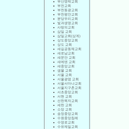
부산영락교회
부전교회
부천동광교회
부천평안교회
분당우리교회
빛과생명교회
사랑의교회
삼일 교회
삼일교회(상계)
상도중앙교회
상도 교회
새길공동체교회
새로남교회
새문안 교회
새에덴 교회
새중앙교회
샘물 교회
서울 교회
서울광염 교회
서울서마나교회
서울지구촌교회
서초중앙교회
서현 교회
선한목자교회
세한 교회
소망 교회
송정중앙교회
수원중앙침례
수영로교회
수유제일교회