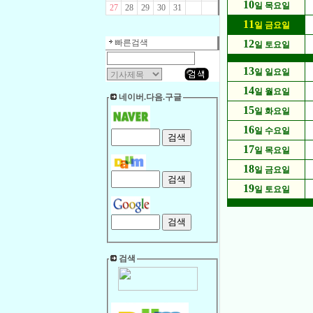
10
일 목요일
27
28
29
30
31
11
일 금요일
빠른검색
12
일 토요일
13
일 일요일
14
일 월요일
네이버.다음.구글
15
일 화요일
16
일 수요일
17
일 목요일
18
일 금요일
19
일 토요일
검색