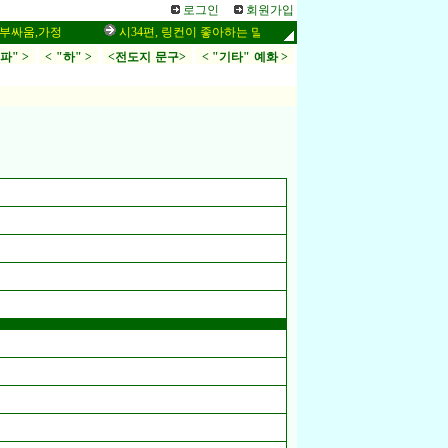
로그인
회원가입
,가정
시34편, 링컨이 좋아하는 말씀,응답,두려움
인터넷 설교 작
.파" >
< "하" >
<전도지 문구>
< "기타" 예화 >