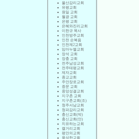
울산감리교회
유평교회
원일 교회
월광 교회
은평 교회
은혜와진리교회
이한규 목사
인천방주교회
인천 순복음
인천제2교회
임마누엘교회
장석 교회
장충 교회
전주남성교회
전주태평교회
제자교회
종교교회
주안장로교회
중문 교회
중앙성결교회
지구촌 교회
지구촌교회(조)
청주서남교회
청파감리교회
충신교회(박)
충신교회(안)
치유하는교회
캘거리교회
평안의교회
풍성한교회