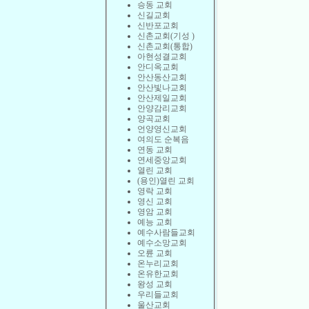
승동 교회
신길교회
신반포교회
신촌교회(기성 )
신촌교회(통합)
아현성결교회
안디옥교회
안산동산교회
안산빛나교회
안산제일교회
안양감리교회
양곡교회
언양영신교회
여의도 순복음
연동 교회
연세중앙교회
열린 교회
(용인)열린 교회
영락 교회
영신 교회
영암 교회
예능 교회
예수사람들교회
예수소망교회
오륜 교회
온누리교회
온유한교회
왕성 교회
우리들교회
울산교회