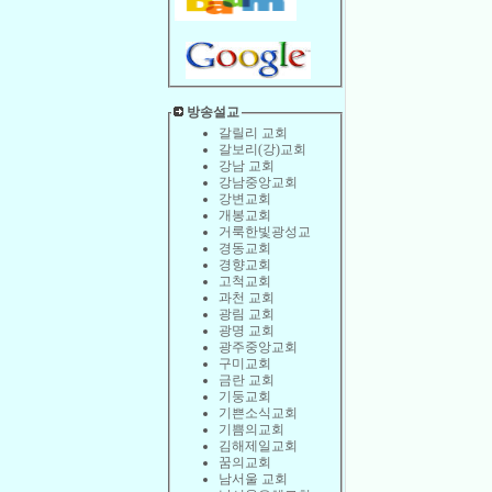
방송설교
갈릴리 교회
갈보리(강)교회
강남 교회
강남중앙교회
강변교회
개봉교회
거룩한빛광성교
경동교회
경향교회
고척교회
과천 교회
광림 교회
광명 교회
광주중앙교회
구미교회
금란 교회
기둥교회
기쁜소식교회
기쁨의교회
김해제일교회
꿈의교회
남서울 교회