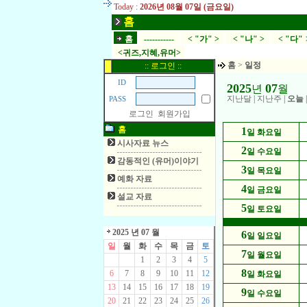
Today :
2026년 08월 07일 (금요일)
홈
홈
-----------
< "가" >
< "나" >
< "다" 
<귀즈,지혜,유머>
홈
>
일정
:: 로그인 ::
ID
2025
07
년
월
지난달
|
지난주
|
오늘
PASS
로그인
회원가입
홈
1
일 화요일
시사자료 뉴스
2
일 수요일
감동적인 (유머)이야기
3
일 목요일
예화 자료
4
일 금요일
설교 자료
5
일 토요일
2025 년 07 월
6
일 일요일
일
월
화
수
목
금
토
7
일 월요일
1
2
3
4
5
8
6
7
8
9
10
11
12
일 화요일
13
14
15
16
17
18
19
9
일 수요일
20
21
22
23
24
25
26