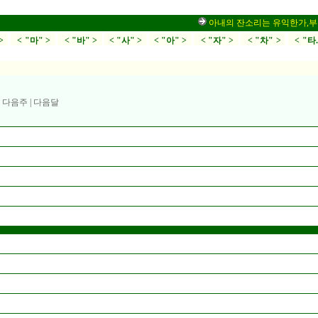
아내의 잔소리는 유익한가,부부싸움
>
< "마" >
< "바" >
< "사" >
< "아" >
< "자" >
< "차" >
< "타
|
다음주
|
다음달