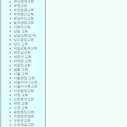
부산영락교회
부전교회
부천동광교회
부천평안교회
분당우리교회
빛과생명교회
사랑의교회
삼일 교회
삼일교회(상계)
상도중앙교회
상도 교회
새길공동체교회
새로남교회
새문안 교회
새에덴 교회
새중앙교회
샘물 교회
서울 교회
서울광염 교회
서울서마나교회
서울지구촌교회
서초중앙교회
서현 교회
선한목자교회
세한 교회
소망 교회
송정중앙교회
수원중앙침례
수영로교회
수유제일교회