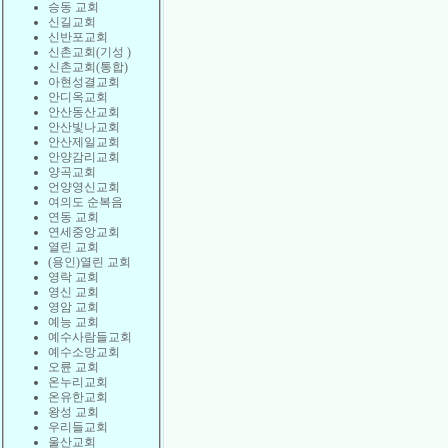
승동 교회
신길교회
신반포교회
신촌교회(기성 )
신촌교회(통합)
아현성결교회
안디옥교회
안산동산교회
안산빛나교회
안산제일교회
안양감리교회
양곡교회
언양영신교회
여의도 순복음
연동 교회
연세중앙교회
열린 교회
(용인)열린 교회
영락 교회
영신 교회
영암 교회
예능 교회
예수사람들교회
예수소망교회
오륜 교회
온누리교회
온유한교회
왕성 교회
우리들교회
울산교회