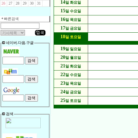
14
일 화요일
26
27
28
29
30
31
15
일 수요일
빠른검색
16
일 목요일
17
일 금요일
18
일 토요일
네이버.다음.구글
19
일 일요일
20
일 월요일
21
일 화요일
22
일 수요일
23
일 목요일
24
일 금요일
25
일 토요일
검색