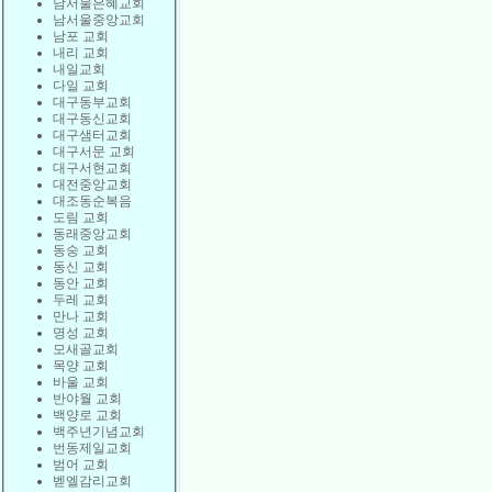
남서울은혜교회
남서울중앙교회
남포 교회
내리 교회
내일교회
다일 교회
대구동부교회
대구동신교회
대구샘터교회
대구서문 교회
대구서현교회
대전중앙교회
대조동순복음
도림 교회
동래중앙교회
동숭 교회
동신 교회
동안 교회
두레 교회
만나 교회
명성 교회
모새골교회
목양 교회
바울 교회
반야월 교회
백양로 교회
백주년기념교회
번동제일교회
범어 교회
벧엘감리교회