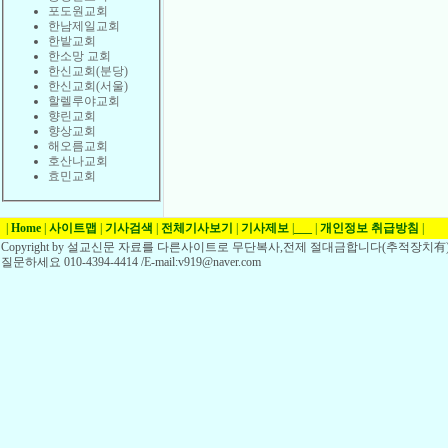
포도원교회
한남제일교회
한밭교회
한소망 교회
한신교회(분당)
한신교회(서울)
할렐루야교회
향린교회
향상교회
해오름교회
호산나교회
효민교회
|
Home
|
사이트맵
|
기사검색
|
전체기사보기
|
기사제보
|
___
|
개인정보 취급방침
|
Copyright by 설교신문 자료를 다른사이트로 무단복사,전제 절대금합니다(추적장치有)
질문하세요 010-4394-4414 /E-mail:v919@naver.com