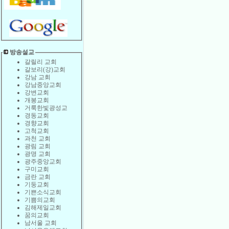
방송설교
갈릴리 교회
갈보리(강)교회
강남 교회
강남중앙교회
강변교회
개봉교회
거룩한빛광성교
경동교회
경향교회
고척교회
과천 교회
광림 교회
광명 교회
광주중앙교회
구미교회
금란 교회
기둥교회
기쁜소식교회
기쁨의교회
김해제일교회
꿈의교회
남서울 교회