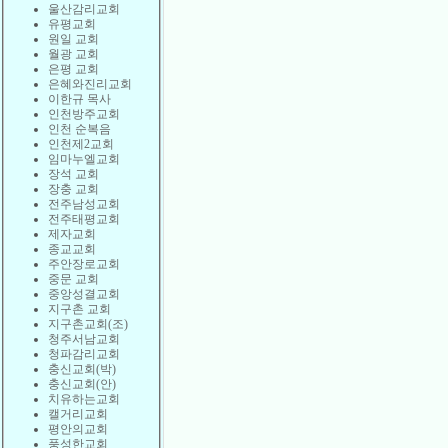
울산감리교회
유평교회
원일 교회
월광 교회
은평 교회
은혜와진리교회
이한규 목사
인천방주교회
인천 순복음
인천제2교회
임마누엘교회
장석 교회
장충 교회
전주남성교회
전주태평교회
제자교회
종교교회
주안장로교회
중문 교회
중앙성결교회
지구촌 교회
지구촌교회(조)
청주서남교회
청파감리교회
충신교회(박)
충신교회(안)
치유하는교회
캘거리교회
평안의교회
풍성한교회