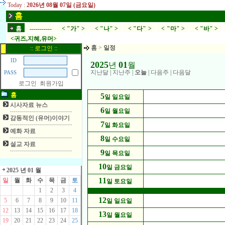
Today :
2026년 08월 07일 (금요일)
홈
홈
-----------
< "가" >
< "나" >
< "다" >
< "마" >
< "바" >
<귀즈,지혜,유머>
홈
>
일정
:: 로그인 ::
ID
2025
01
년
월
지난달
|
지난주
|
오늘
|
다음주
|
다음달
PASS
로그인
회원가입
홈
5
일 일요일
시사자료 뉴스
6
일 월요일
감동적인 (유머)이야기
7
일 화요일
예화 자료
8
일 수요일
설교 자료
9
일 목요일
10
일 금요일
2025 년 01 월
11
일
월
화
수
목
금
토
일 토요일
1
2
3
4
12
5
6
7
8
9
10
11
일 일요일
12
13
14
15
16
17
18
13
일 월요일
19
20
21
22
23
24
25