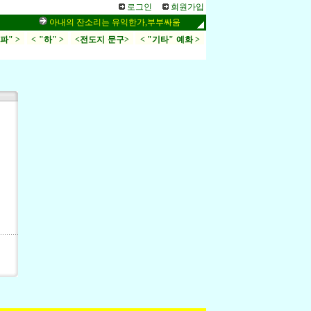
로그인
회원가입
아내의 잔소리는 유익한가,부부싸움,가정
시34편, 링컨이 좋아
.파" >
< "하" >
<전도지 문구>
< "기타" 예화 >