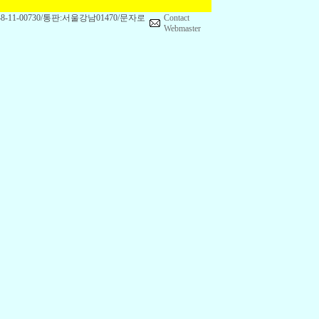
1-00730/통판:서울강남01470/문자로
Contact
Webmaster