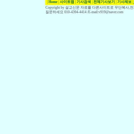
|
Home
|
사이트맵
|
기사검색
|
전체기사보기
|
기사제보
|
Copyright by 설교신문 자료를 다른사이트로 무단복사
질문하세요 010-4394-4414 /E-mail:v919@naver.com