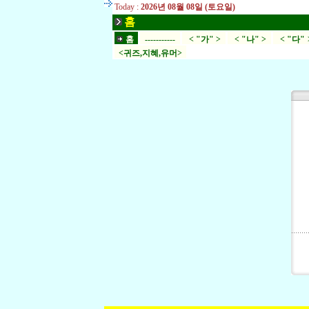
Today :
2026년 08월 08일 (토요일)
홈
홈
-----------
< "가" >
< "나" >
< "다" 
<귀즈,지혜,유머>