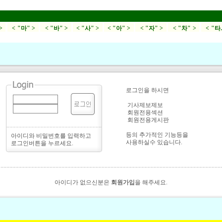
>
< "마" >
< "바" >
< "사" >
< "아" >
< "자" >
< "차" >
< "타
로그인을 하시면
기사제보제보
회원전용섹션
회원전용게시판
등의 추가적인 기능등을
아이디와 비밀번호를 입력하고
사용하실수 있습니다.
로그인버튼을 누르세요.
아이디가 없으신분은
회원가입
을 해주세요.