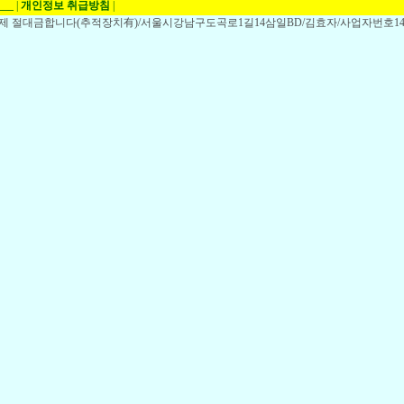
___
|
개인정보 취급방침
|
,전제 절대금합니다(추적장치有)/서울시강남구도곡로1길14삼일BD/김효자/사업자번호148-1