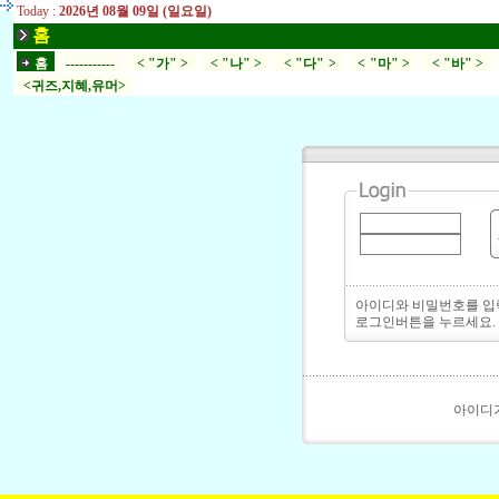
Today :
2026년 08월 09일 (일요일)
홈
홈
-----------
< "가" >
< "나" >
< "다" >
< "마" >
< "바" >
<귀즈,지혜,유머>
아이디와 비밀번호를 
로그인버튼을 누르세요.
아이디