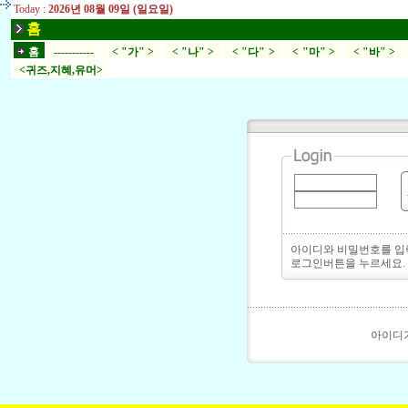
Today :
2026년 08월 09일 (일요일)
홈
홈
-----------
< "가" >
< "나" >
< "다" >
< "마" >
< "바" >
<귀즈,지혜,유머>
아이디와 비밀번호를 
로그인버튼을 누르세요.
아이디