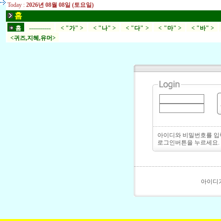
Today :
2026년 08월 08일 (토요일)
홈
홈
-----------
< "가" >
< "나" >
< "다" >
< "마" >
< "바" >
<귀즈,지혜,유머>
아이디와 비밀번호를 
로그인버튼을 누르세요.
아이디