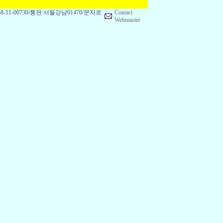
1-00730/통판:서울강남01470/문자로
Contact
Webmaster