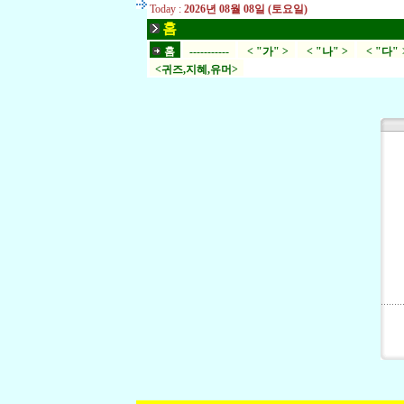
Today :
2026년 08월 08일 (토요일)
홈
홈
-----------
< "가" >
< "나" >
< "다" 
<귀즈,지혜,유머>