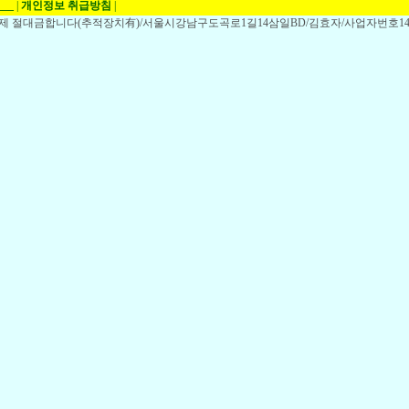
___
|
개인정보 취급방침
|
,전제 절대금합니다(추적장치有)/서울시강남구도곡로1길14삼일BD/김효자/사업자번호148-1