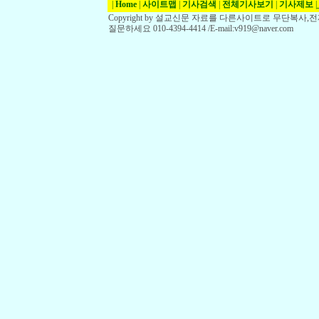
|
Home
|
사이트맵
|
기사검색
|
전체기사보기
|
기사제보
|
Copyright by 설교신문 자료를 다른사이트로 무단복사
질문하세요 010-4394-4414 /E-mail:v919@naver.com