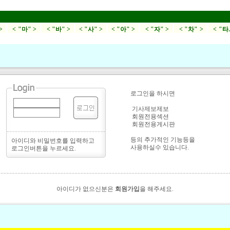
>
< "마" >
< "바" >
< "사" >
< "아" >
< "자" >
< "차" >
< "타
로그인을 하시면
기사제보제보
회원전용섹션
회원전용게시판
등의 추가적인 기능등을
아이디와 비밀번호를 입력하고
사용하실수 있습니다.
로그인버튼을 누르세요.
아이디가 없으신분은
회원가입
을 해주세요.