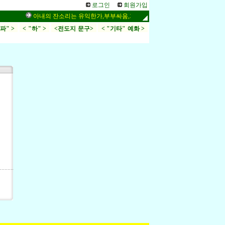
로그인
회원가입
아내의 잔소리는 유익한가,부부싸움,가정
시34편, 링컨이 좋아
.파" >
< "하" >
<전도지 문구>
< "기타" 예화 >