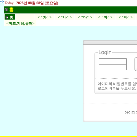
Today :
2026년 08월 08일 (토요일)
홈
홈
-----------
< "가" >
< "나" >
< "다" >
< "마" >
< "바" >
<귀즈,지혜,유머>
아이디와 비밀번호를 
로그인버튼을 누르세요.
아이디