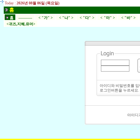
Today :
2026년 08월 06일 (목요일)
홈
홈
-----------
< "가" >
< "나" >
< "다" >
< "마" >
< "바" >
<귀즈,지혜,유머>
아이디와 비밀번호를 
로그인버튼을 누르세요.
아이디