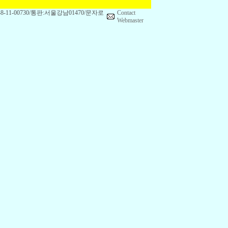
1-00730/통판:서울강남01470/문자로
Contact
Webmaster