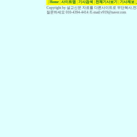
|
Home
|
사이트맵
|
기사검색
|
전체기사보기
|
기사제보
|
Copyright by 설교신문 자료를 다른사이트로 무단복사
질문하세요 010-4394-4414 /E-mail:v919@naver.com