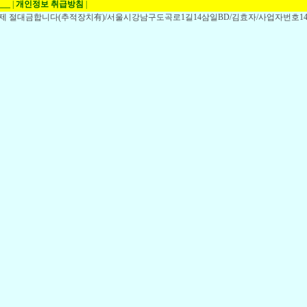
___
|
개인정보 취급방침
|
,전제 절대금합니다(추적장치有)/서울시강남구도곡로1길14삼일BD/김효자/사업자번호148-1