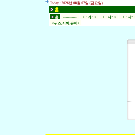
Today :
2026년 08월 07일 (금요일)
홈
홈
-----------
< "가" >
< "나" >
< "다" 
<귀즈,지혜,유머>