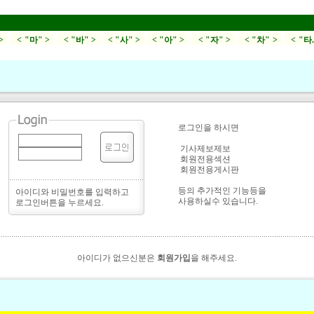
>
< "마" >
< "바" >
< "사" >
< "아" >
< "자" >
< "차" >
< "타
로그인을 하시면
기사제보제보
회원전용섹션
회원전용게시판
등의 추가적인 기능등을
아이디와 비밀번호를 입력하고
사용하실수 있습니다.
로그인버튼을 누르세요.
아이디가 없으신분은
회원가입
을 해주세요.