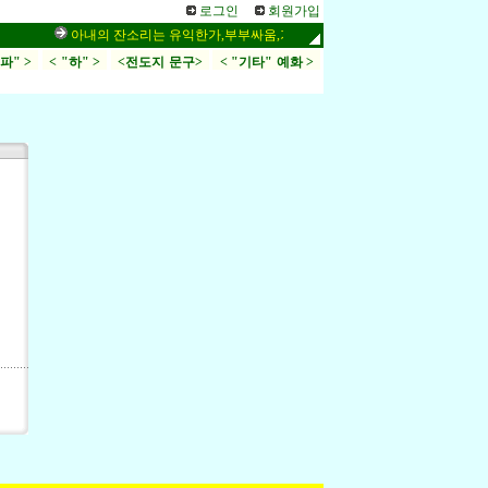
로그인
회원가입
아내의 잔소리는 유익한가,부부싸움,가정
시34편, 링컨이 좋아
.파" >
< "하" >
<전도지 문구>
< "기타" 예화 >