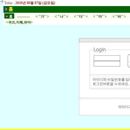
Today :
2026년 08월 07일 (금요일)
홈
홈
-----------
< "가" >
< "나" >
< "다" >
< "마" >
< "바" >
<귀즈,지혜,유머>
아이디와 비밀번호를 
로그인버튼을 누르세요.
아이디