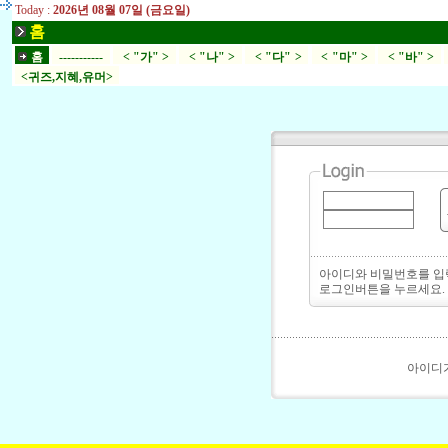
Today :
2026년 08월 07일 (금요일)
홈
홈
-----------
< "가" >
< "나" >
< "다" >
< "마" >
< "바" >
<귀즈,지혜,유머>
아이디와 비밀번호를 
로그인버튼을 누르세요.
아이디