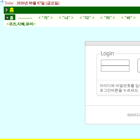
Today :
2026년 08월 07일 (금요일)
홈
홈
-----------
< "가" >
< "나" >
< "다" >
< "마" >
< "바" >
<귀즈,지혜,유머>
아이디와 비밀번호를 
로그인버튼을 누르세요.
아이디